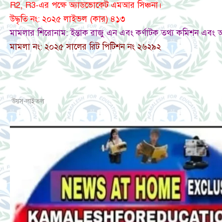
R2, R3-এর পক্ষে অ্যাডভোকেট এমআর সিঞ্চনা।
উদ্ধৃতি নং: ২০২৫ লাইভল (কার) ৪১৩
মামলার শিরোনাম: ইন্তাক রাজু এন এবং কর্ণাটক তথ্য কমিশন এবং অন
মামলা নং: ২০২৫ সালের রিট পিটিশন নং ২৬২৯২
উয়স-লাইভল