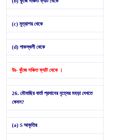
(b) কুঁজে সঞ্চিত ফ্যাট থেকে
(c) মূত্রাশয় থেকে
(d) পাকস্থলী থেকে
উঃ- কুঁজে সঞ্চিত ফ্যাট থেকে ।
26. মৌমাছির বার্তা প্রদানের নৃত্যের মহড়া দেখতে
কেমন?
(a) S আকৃতির