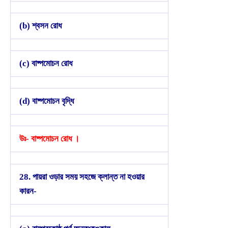
(b) শ্বসন রোধ
(c) বাষ্পমোচন রোধ
(d) বাষ্পমোচন বৃদ্ধি
উঃ- বাষ্পমোচন রোধ ।
28. পায়রা ওড়ার সময় সহজে ক্লান্ত না হওয়ার
কারন-