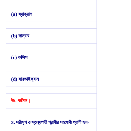
(a) স্যাক্রাল
(b) লাম্বার
(c) কক্সিস
(d) সারভাইক্যাল
উঃ- কক্সিস।
3. সরীসৃপ ও স্তন্যপায়ী প্রাণীর সংযোগী প্রাণী হল-