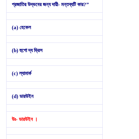
প্রজাতির উদ্ভবের জন্য দায়ী- মন্তব্যটি কার?”
(a) হেকেল
(b) হুগো দ্য ভ্রিস
(c) ল্যামার্ক
(d) ডারউইন
উঃ- ডারউইন ।