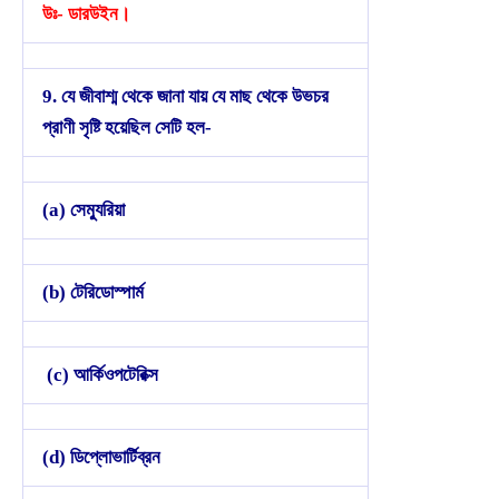
উঃ- ডারউইন।
9. যে জীবাশ্ম থেকে জানা যায় যে মাছ থেকে উভচর
প্রাণী সৃষ্টি হয়েছিল সেটি হল-
(a) সেম্যুরিয়া
(b) টেরিডোস্পার্ম
(c) আর্কিওপটেরিক্স
(d) ডিপ্লোভার্টিব্রন