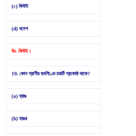
(c) কিউই
(d) ধনেশ
উঃ- কিউই।
19. কোন প্রাণীর হৃৎপিণ্ডে চারটি প্রকোষ্ঠ থাকে?
(a) ব্যাঙ
(b) হাঙর