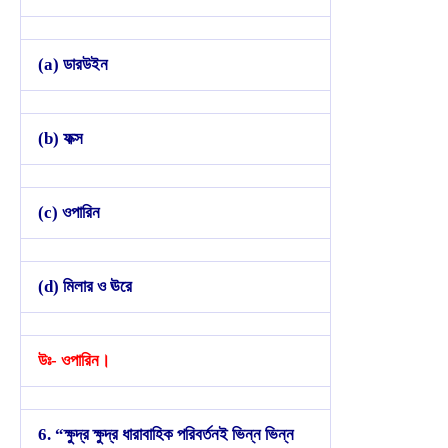
(a) ডারউইন
(b) ফক্স
(c) ওপারিন
(d) মিলার ও ঊরে
উঃ- ওপারিন।
6. “ক্ষুদ্র ক্ষুদ্র ধারাবাহিক পরিবর্তনই ভিন্ন ভিন্ন