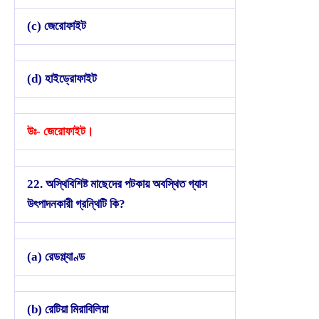
(c) জেরোফাইট
(d) হাইড্রোফাইট
উঃ- জেরোফাইট।
22. অস্থিবিশিষ্ট মাছেদের পটকায় অবস্থিত গ্যাস
উৎপাদনকারী গ্রন্থিটি কি?
(a) রেডগ্ল্যাণ্ড
(b) রেটিয়া মিরাবিলিয়া