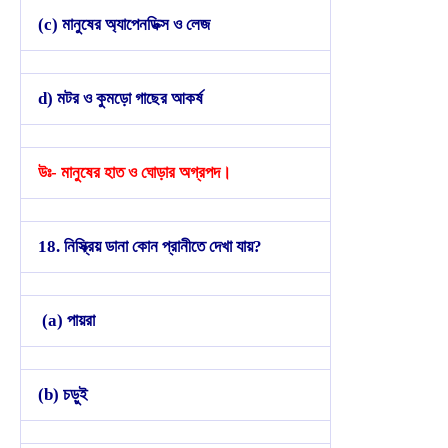
(c) মানুষের অ্যাপেনডিক্স ও লেজ
d) মটর ও কুমড়ো গাছের আকর্ষ
উঃ- মানুষের হাত ও ঘোড়ার অগ্রপদ।
18. নিস্ক্রিয় ডানা কোন প্রানীতে দেখা যায়?
(a) পায়রা
(b) চড়ুই