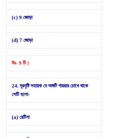
(c) 9 জোড়া
(d) 7 জোড়া
উঃ- 9 টি।
24. দূরদৃষ্টি সহায়ক যে অঙ্গটি পায়রার চোখে থাকে
সেটি হলো-
(a) রেটিনা