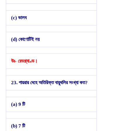
(c) ভালব
(d) কোণোটিই নয়
উঃ- রেডগ্ল্যাণ্ড।
23. পায়রার দেহে অতিরিক্ত বায়ুথলির সংখ্যা কত?
(a) 9 টি
(b) 7 টি