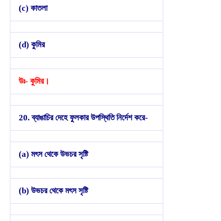
(c) কাতলা
(d) কুমির
উঃ- কুমির।
20. ব্যাঙাচির দেহে ফুলকার উপস্থিতি নির্দেশ করে-
(a) মৎস থেকে উভচর সৃষ্টি
(b) উভচর থেকে মৎস সৃষ্টি