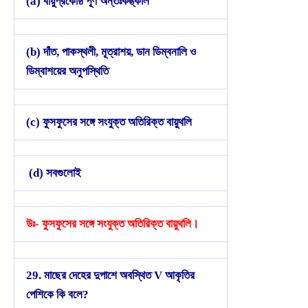
(a) বায়ুপ্রকোষ্ঠ পূর্ণ অন্তঃকঙ্কাল
(b) দাঁত, পাকস্থলী, মূত্রাশয়, ডান ডিম্বনালি ও
ডিম্বাশয়ের অনুপস্থিতি
(c) ফুসফুসের সঙ্গে সংযুক্ত অতিরিক্ত বায়ুথলি
(d) সবগুলোই
উঃ- ফুসফুসের সঙ্গে সংযুক্ত অতিরিক্ত বায়ুথলি।
29. মাছের দেহের দুপাশে অবস্থিত V আকৃতির
পেশিকে কি বলে?