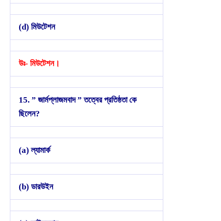
(d) মিউটেশন
উঃ- মিউটেশন।
15. ” জার্মপ্লাজমবাদ ” তত্বের প্রতিষ্ঠতা কে
ছিলেন?
(a) ল্যামার্ক
(b) ডারউইন