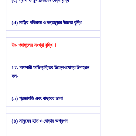
(c) গ্রীবা ও মুখমণ্ডলের দৈর্ঘ্য বৃদ্ধি
(d) মাড়ির গভিরতা ও দন্তচূড়ার উচ্চতা বৃদ্ধি
উঃ- পদাঙ্গুলের সংখ্যা বৃদ্ধি ।
17. অপসারী অভিব্যক্তির উল্লেখযোগ্য উদাহরন
হল-
(a) প্রজাপতি এবং বাদুরের ডানা
(b) মানুষের হাত ও ঘোড়ার অগ্রপদ