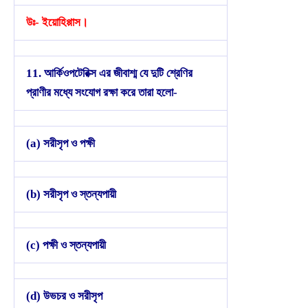
উঃ- ইয়োহিপ্পাস।
11. আর্কিওপটেরিক্স এর জীবাশ্ম যে দুটি শ্রেণির
প্রাণীর মধ্যে সংযোগ রক্ষা করে তারা হলো-
(a) সরীসৃপ ও পক্ষী
(b) সরীসৃপ ও স্তন্যপায়ী
(c) পক্ষী ও স্তন্যপায়ী
(d) উভচর ও সরীসৃপ