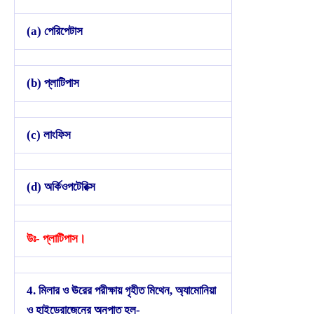
(a) পেরিপেটাস
(b) প্লাটিপাস
(c) লাংফিস
(d) অর্কিওপটেরিক্স
উঃ- প্লাটিপাস।
4. মিলার ও ঊরের পরীক্ষায় গৃহীত মিথেন, অ্যামোনিয়া
ও হাইড্রোজেনের অনুপাত হল-