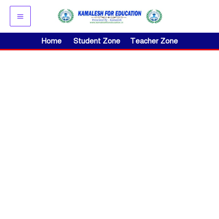
Skip
to
content
Home
Student Zone
Teacher Zone