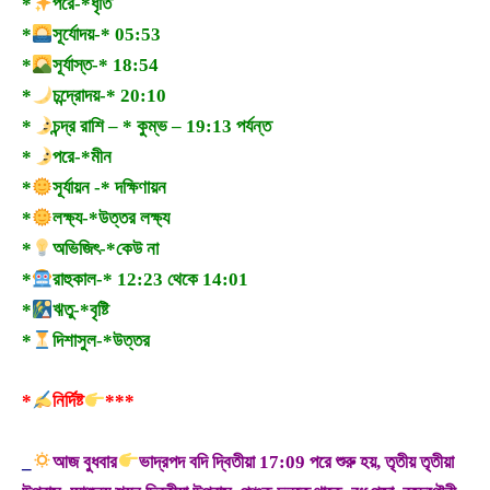
*
পরে-*ধৃতি
*
সূর্যোদয়-* 05:53
*
সূর্যাস্ত-* 18:54
*
চন্দ্রোদয়-* 20:10
*
চন্দ্র রাশি – * কুম্ভ – 19:13 পর্যন্ত
*
পরে-*মীন
*
সূর্যায়ন -* দক্ষিণায়ন
*
লক্ষ্য-*উত্তর লক্ষ্য
*
অভিজিৎ-*কেউ না
*
রাহুকাল-* 12:23 থেকে 14:01
*
ঋতু-*বৃষ্টি
*
দিশাসুল-*উত্তর
*
নির্দিষ্ট
***
_
আজ বুধবার
ভাদ্রপদ বদি দ্বিতীয়া 17:09 পরে শুরু হয়, তৃতীয় তৃতীয়া