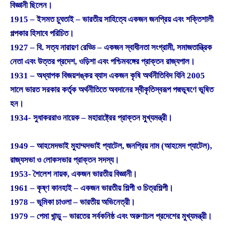
বিজ্ঞানী ছিলেন।
1915 – ইসমত চুঘতাই – ভারতীয় সাহিত্যে একজন জনপ্রিয় এবং শক্তিশালী
গল্পকার হিসাবে পরিচিত।
1927 – বি. সত্য নারায়ণ রেড্ডি – একজন স্বাধীনতা সংগ্রামী, সমাজতান্ত্রিক
নেতা এবং উত্তর প্রদেশ, ওড়িশা এবং পশ্চিমবঙ্গের প্রাক্তন রাজ্যপাল।
1931 – অধ্যাপক বিজয়শঙ্কর ব্যাস একজন কৃষি অর্থনীতিবিদ যিনি 2005
সালে ভারত সরকার কর্তৃক অর্থনীতিতে অবদানের স্বীকৃতিস্বরূপ পদ্মভূষণে ভূষিত
হন।
1934- সুধাকররাও নায়েক – মহারাষ্ট্রের প্রাক্তন মুখ্যমন্ত্রী।
1949 – আহমেদভাই মুহাম্মদভাই প্যাটেল, জনপ্রিয় নাম (আহমেদ প্যাটেল),
রাজ্যসভা ও লোকসভার প্রাক্তন সদস্য।
1953- শৈলেশ নায়ক, একজন ভারতীয় বিজ্ঞানী।
1961 – কৃষ্ণ কানহাই – একজন ভারতীয় শিল্পী ও চিত্রশিল্পী।
1978 – ভূমিকা চাওলা – ভারতীয় অভিনেত্রী।
1979 – পেমা খান্ডু – ভারতের সর্বকনিষ্ঠ এবং অরুণাচল প্রদেশের মুখ্যমন্ত্রী।