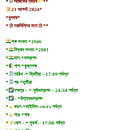
*
আজকের তারিখ
**
21 আগস্ট 2024*
*বুধবার*
*
নয়াদিল্লির মতে
**
শক সংবত-*1946
*
বিক্রম সংবত-*2081
*
মাস-*ভাদ্রপদ
*
পাশ-*কৃষ্ণপক্ষ
*
তারিখ -* দ্বিতীয়া – 17:09 পর্যন্ত
*
পর-*তৃতীয়া
*
নক্ষত্র – * পূর্বাভাদ্রপদ – 24:34 পর্যন্ত
*
– *উত্তরভাদ্রপদ
*
করণ-*তাইতিল-০৬:৫২ পর্যন্ত
*
পরে-*গার
*
যোগ – * সুকর্ম – 17:00 পর্যন্ত