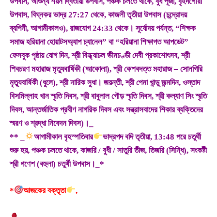
উপবাস, আশুন্য শয়ন দ্বিতীয়া উপবাস, পঞ্চক চলতে থাকে, বুধ পূজা, বৃহদগৌরী
উপবাস, বিঘ্নকর ভাদ্র 27:27 থেকে, কাজলী তৃতীয়া উপবাস (চন্দ্রোদয়
ব্যপিনী, আগামীকালও), রাজযোগ 24:33 থেকে। সূর্যোদয় পর্যন্ত, “শিক্ষক
সমাজ হরিয়ানা হোয়াটসঅ্যাপ চ্যানেল” বা “হরিয়ানা শিক্ষাগত আপডেট”
ফেসবুক পৃষ্ঠায় যোগ দিন, শ্রী বিন্ধ্যাচল ভীমচণ্ডী দেবী প্রকাশোৎসব, শ্রী
শিবচরণ মহারাজ মৃত্যুবার্ষিকী (আকোলা), শ্রী কেশবদত্ত মহারাজ – সোনগিরি
মৃত্যুবার্ষিকী (ধুলে), শ্রী নারিক সুধা। জয়ন্তী, শ্রী পেমা খান্ডু জন্মদিন, ওস্তাদ
বিসমিল্লাহ খান স্মৃতি দিবস, শ্রী বাবুলাল গৌড় স্মৃতি দিবস, শ্রী কল্যাণ সিং স্মৃতি
দিবস, আন্তর্জাতিক প্রবীণ নাগরিক দিবস এবং সন্ত্রাসবাদের শিকার ব্যক্তিদের
স্মরণ ও শ্রদ্ধা নিবেদন দিবস)।_
** _
আগামীকাল বৃহস্পতিবার
ভাদ্রপদ বদি তৃতীয়া, 13:48 পরে চতুর্থী
শুরু হয়, পঞ্চক চলতে থাকে, কাজরি / বুধী / সাতুরি তীজ, তিজরি (সিন্ধি), সংকষ্টী
শ্রী গণেশ (বহুলা) চতুর্থী উপবাস।_*
*
আজকের বক্তৃতা
,