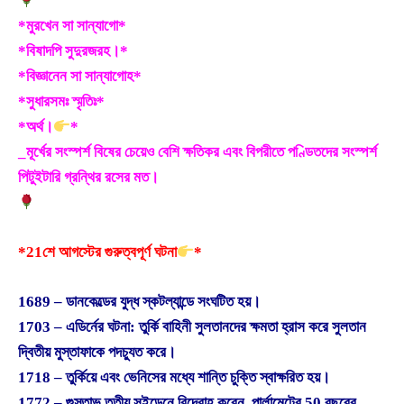
*মুরখেন সা সান্যাগো*
*বিষাদপি সুদুরজরহ।*
*বিজ্ঞানেন সা সান্যাগোহ*
*সুধারসমঃ স্মৃতিঃ*
*অর্থ।
*
_মূর্খের সংস্পর্শ বিষের চেয়েও বেশি ক্ষতিকর এবং বিপরীতে পণ্ডিতদের সংস্পর্শ
পিটুইটারি গ্রন্থির রসের মত।
*21শে আগস্টের গুরুত্বপূর্ণ ঘটনা
*
1689 – ডানকেল্ডের যুদ্ধ স্কটল্যান্ডে সংঘটিত হয়।
1703 – এডির্নের ঘটনা: তুর্কি বাহিনী সুলতানদের ক্ষমতা হ্রাস করে সুলতান
দ্বিতীয় মুস্তাফাকে পদচ্যুত করে।
1718 – তুর্কিয়ে এবং ভেনিসের মধ্যে শান্তি চুক্তি স্বাক্ষরিত হয়।
1772 – গুস্তাভ তৃতীয় সুইডেনে বিদ্রোহ করেন, পার্লামেন্টের 50 বছরের