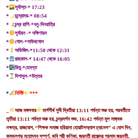
*
সূর্যাস্ত-* 17:23
*
চন্দ্রোদয়-* 08:54
*
চন্দ্র রাশি-*ধনু-দিনরাত্রি
*
সূর্যায়ন -* দক্ষিণায়ন
*
গোল-*সাউথগোল
*
অভিজিৎ-*11:50 থেকে 12:31
*
রাহুকাল-* 14:47 থেকে 16:05
*
রিতু-*হেমন্ত
*
দিশাসুল-*উত্তর
*
নির্দিষ্ট
***
_
আজ মঙ্গলবার
মার্গশীর্ষ সুদী দ্বিতীয়া 13:11 পর্যন্ত শুরু হয়, পরবর্তীতে
তৃতীয়া 13:11 পর্যন্ত শুরু হয়, চন্দ্রদর্শন শুভ, 16:42 পর্যন্ত মুল সাঙ্গ্যক
নক্ষত্র, রাজযোগ, “শিক্ষক সমাজ হরিয়ানা হোয়াটসঅ্যাপ চ্যানেল” এ যোগ দিন,
কুম্ভলগড় মহোৎসব সম্পূর্ণ, কবি শ্রী কণিকা, জয়ন্তী রাজেন্দ্র প্রসাদ জয়ন্তী,