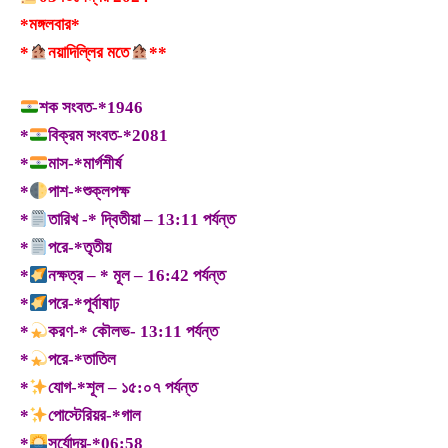
*মঙ্গলবার*
*
নয়াদিল্লির মতে
**
শক সংবত-*1946
*
বিক্রম সংবত-*2081
*
মাস-*মার্গশীর্ষ
*
পাশ-*শুক্লপক্ষ
*
তারিখ -* দ্বিতীয়া – 13:11 পর্যন্ত
*
পরে-*তৃতীয়
*
নক্ষত্র – * মূল – 16:42 পর্যন্ত
*
পরে-*পূর্বাষাঢ়
*
করণ-* কৌলভ- 13:11 পর্যন্ত
*
পরে-*তাতিল
*
যোগ-*শূল – ১৫:০৭ পর্যন্ত
*
পোস্টেরিয়র-*গাল
*
সূর্যোদয়-*06:58