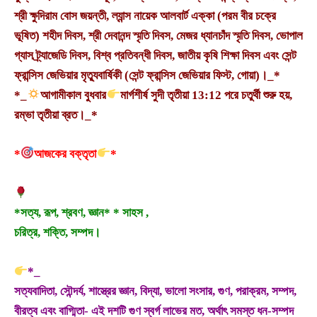
শ্রী ক্ষুদিরাম বোস জয়ন্তী, ল্যান্স নায়েক আলবার্ট এক্কা (পরম বীর চক্রে
ভূষিত) শহীদ দিবস, শ্রী দেবানন্দ স্মৃতি দিবস, মেজর ধ্যানচাঁদ স্মৃতি দিবস, ভোপাল
গ্যাস ট্র্যাজেডি দিবস, বিশ্ব প্রতিবন্ধী দিবস, জাতীয় কৃষি শিক্ষা দিবস এবং সেন্ট
ফ্রান্সিস জেভিয়ার মৃত্যুবার্ষিকী (সেন্ট ফ্রান্সিস জেভিয়ার ফিস্ট, গোয়া)।_*
*_
আগামীকাল বুধবার
মার্গশীর্ষ সুদী তৃতীয়া 13:12 পরে চতুর্থী শুরু হয়,
রম্ভা তৃতীয়া ব্রত।_*
*
আজকের বক্তৃতা
*
*সত্য, রূপ, শ্রবণ, জ্ঞান* * সাহস ,
চরিত্র, শক্তি, সম্পদ।
*_
সত্যবাদিতা, সৌন্দর্য, শাস্ত্রের জ্ঞান, বিদ্যা, ভালো সংসার, গুণ, পরাক্রম, সম্পদ,
বীরত্ব এবং বাগ্মিতা- এই দশটি গুণ স্বর্গ লাভের মত, অর্থাৎ সমস্ত ধন-সম্পদ