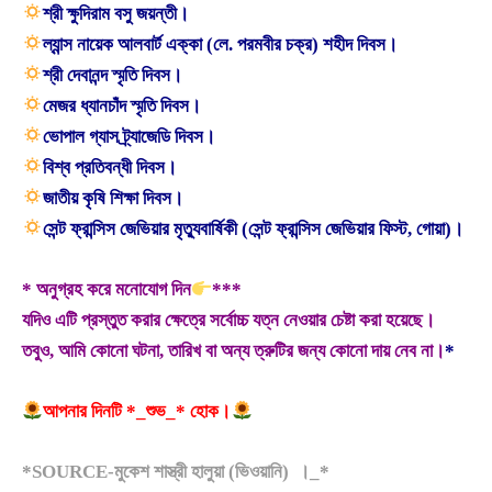
শ্রী ক্ষুদিরাম বসু জয়ন্তী।
ল্যান্স নায়েক আলবার্ট এক্কা (লে. পরমবীর চক্র) শহীদ দিবস।
শ্রী দেবানন্দ স্মৃতি দিবস।
মেজর ধ্যানচাঁদ স্মৃতি দিবস।
ভোপাল গ্যাস ট্র্যাজেডি দিবস।
বিশ্ব প্রতিবন্ধী দিবস।
জাতীয় কৃষি শিক্ষা দিবস।
সেন্ট ফ্রান্সিস জেভিয়ার মৃত্যুবার্ষিকী (সেন্ট ফ্রান্সিস জেভিয়ার ফিস্ট, গোয়া)।
* অনুগ্রহ করে মনোযোগ দিন
***
যদিও এটি প্রস্তুত করার ক্ষেত্রে সর্বোচ্চ যত্ন নেওয়ার চেষ্টা করা হয়েছে।
তবুও, আমি কোনো ঘটনা, তারিখ বা অন্য ত্রুটির জন্য কোনো দায় নেব না।
*
আপনার দিনটি *_শুভ_* হোক।
*SOURCE-মুকেশ শাস্ত্রী হালুয়া (ভিওয়ানি) ।_*