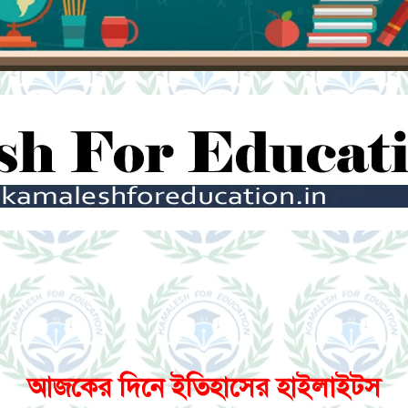
আজকের দিনে ইতিহাসের হাইলাইটস