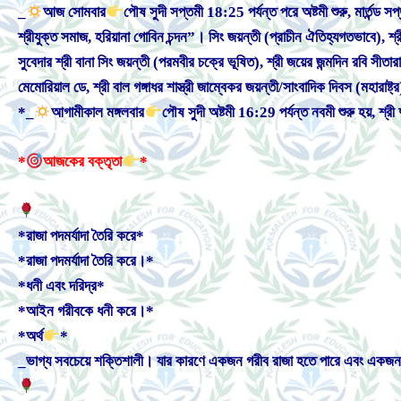
_
আজ সোমবার
পৌষ সুদী সপ্তমী 18:25 পর্যন্ত পরে অষ্টমী শুরু, মার্তন্ড
শ্রীযুক্ত সমাজ, হরিয়ানা গোবিন চন্দন”। সিং জয়ন্তী (প্রাচীন ঐতিহ্যগতভাবে), শ্র
সুবেদার শ্রী বানা সিং জয়ন্তী (পরমবীর চক্রে ভূষিত), শ্রী জয়ের জন্মদিন রবি সীতার
মেমোরিয়াল ডে, শ্রী বাল গঙ্গাধর শাস্ত্রী জাম্বেকর জয়ন্তী/সাংবাদিক দিবস (মহার
*_
আগামীকাল মঙ্গলবার
পৌষ সুদী অষ্টমী 16:29 পর্যন্ত নবমী শুরু হয়, শ্রী দ
*
আজকের বক্তৃতা
*
*রাজা পদমর্যাদা তৈরি করে*
*রাজা পদমর্যাদা তৈরি করে।*
*ধনী এবং দরিদ্র*
*আইন গরীবকে ধনী করে।*
*অর্থ
*
_ভাগ্য সবচেয়ে শক্তিশালী। যার কারণে একজন গরীব রাজা হতে পারে এবং একজন র