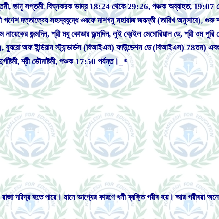
 সপ্তমী, ভানু সপ্তমী, বিঘ্নকরক ভাদ্র 18:24 থেকে 29:26, পঞ্চক অব্যাহত, 19:07 থেকে
ী গণেশ দত্তাত্রেয় সহস্রবুদ্ধে ওরফে দাশগনু মহারাজ জয়ন্তী (তারিখ অনুসারে), গুরু শ্
াম নায়েকের জন্মদিন, শ্রী মধু কোডার জন্মদিন, লুই ব্রেইল মেমোরিয়াল ডে, শ্রী ওম পুরি ম
াষ্ট্র), ব্যুরো অফ ইন্ডিয়ান স্ট্যান্ডার্ডস (বিআইএস) ফাউন্ডেশন ডে (বিআইএস) 78তম) 
ুর্গাষ্টমী, শ্রী ভৌমাষ্টমী, পঞ্চক 17:50 পর্যন্ত।_*
াজা দরিদ্র হতে পারে। মানে ভাগ্যের কারণে ধনী ব্যক্তি গরীব হয়। আর গরীবরা অনে