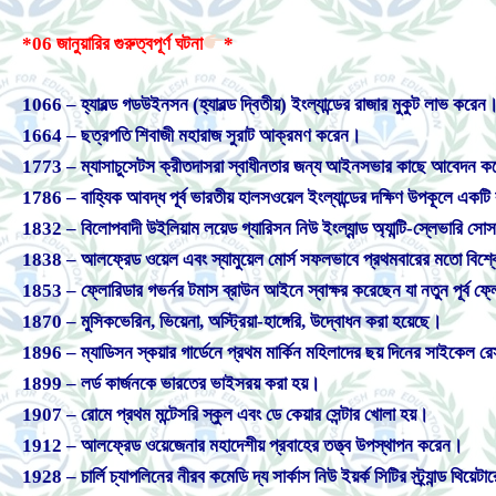
*06 জানুয়ারির গুরুত্বপূর্ণ ঘটনা
*
1066 – হ্যারল্ড গডউইনসন (হ্যারল্ড দ্বিতীয়) ইংল্যান্ডের রাজার মুকুট লাভ করেন
1664 – ছত্রপতি শিবাজী মহারাজ সুরাট আক্রমণ করেন।
1773 – ম্যাসাচুসেটস ক্রীতদাসরা স্বাধীনতার জন্য আইনসভার কাছে আবেদন ক
1786 – বাহ্যিক আবদ্ধ পূর্ব ভারতীয় হালসওয়েল ইংল্যান্ডের দক্ষিণ উপকূলে একটি
1832 – বিলোপবাদী উইলিয়াম লয়েড গ্যারিসন নিউ ইংল্যান্ড অ্যান্টি-স্লেভারি সোস
1838 – আলফ্রেড ওয়েল এবং স্যামুয়েল মোর্স সফলভাবে প্রথমবারের মতো বিশ্বে
1853 – ফ্লোরিডার গভর্নর টমাস ব্রাউন আইনে স্বাক্ষর করেছেন যা নতুন পূর্ব ফ্লো
1870 – মুসিকভেরিন, ভিয়েনা, অস্ট্রিয়া-হাঙ্গেরি, উদ্বোধন করা হয়েছে।
1896 – ম্যাডিসন স্কয়ার গার্ডেনে প্রথম মার্কিন মহিলাদের ছয় দিনের সাইকেল রে
1899 – লর্ড কার্জনকে ভারতের ভাইসরয় করা হয়।
1907 – রোমে প্রথম মন্টেসরি স্কুল এবং ডে কেয়ার সেন্টার খোলা হয়।
1912 – আলফ্রেড ওয়েজেনার মহাদেশীয় প্রবাহের তত্ত্ব উপস্থাপন করেন।
1928 – চার্লি চ্যাপলিনের নীরব কমেডি দ্য সার্কাস নিউ ইয়র্ক সিটির স্ট্র্যান্ড থিয়েটার