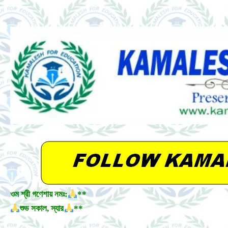
ওম শ্রী গণেশায় নমঃ:
**
শুভ সকাল, স্যার
**