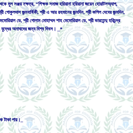
 মুল সঞ্জয় নক্ষত্র, “শিক্ষক সমাজ হরিয়ানা হরিয়ানা জয়েন হোয়াটসঅ্যাপ,
রী গোকুলদাস জন্মবার্ষিকী, শ্রী এ আর রহমানের জন্মদিন, শ্রী কপিল দেবের জন্মদিন,
েমোরিয়াল ডে, শ্রী গোলাম মোহাম্মদ শাহ মেমোরিয়াল ডে, শ্রী ভারতেন্দু হরিচন্দ্র
এবং যুদ্ধের অনাথদের জন্য বিশ্ব দিবস। _*
ক টাকা পায়।_