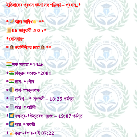
ইতিহাসের প্রধান ঘটনা সহ পঞ্জিকা – প্রধান..*
*
আজ তারিখ
**
06 জানুয়ারী 2025*
*সোমবার*
*
নয়াদিল্লির মতে
**
শক সংবত-*1946
*
বিক্রম সংবত-*2081
*
মাস- *পৌষ
*
পাশ-*শুক্লপক্ষ
*
তারিখ – * সপ্তমী – 18:25 পর্যন্ত
*
পরে- *অষ্টমী
*
নক্ষত্র-*উত্তরভাদ্রপদ – 19:07 পর্যন্ত
*
পরে-*রেবতী
*
করণ-*গার-বাই 07:22