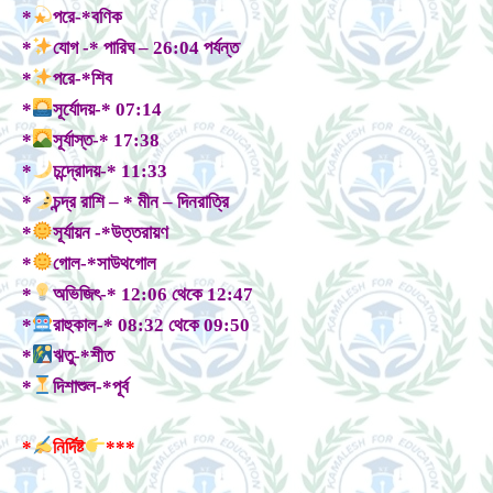
*
পরে-*বণিক
*
যোগ -* পারিঘ – 26:04 পর্যন্ত
*
পরে-*শিব
*
সূর্যোদয়-* 07:14
*
সূর্যাস্ত-* 17:38
*
চন্দ্রোদয়-* 11:33
*
চন্দ্র রাশি – * মীন – দিনরাত্রি
*
সূর্যায়ন -*উত্তরায়ণ
*
গোল-*সাউথগোল
*
অভিজিৎ-* 12:06 থেকে 12:47
*
রাহুকাল-* 08:32 থেকে 09:50
*
ঋতু-*শীত
*
দিশাশুল-*পূর্ব
*
নির্দিষ্ট
***