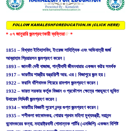
* ০৭ জানুয়ারি জন্মগ্রহণকারী ব্যক্তিরা
*
1851 – বিখ্যাত ইতিহাসবিদ, ইংরেজ সাহিত্যিক এবং অভিযাত্রী জর্জ
আব্রাহাম গ্রিয়ারসন জন্মগ্রহণ করেন।
1893 – জানকী দেবী বাজাজ, গান্ধীবাদী জীবনধারার একজন কট্টর সমর্থক
1917 – ভারতীয় শাস্ত্রীয় যন্ত্রশিল্পী আর. এর। বিজাপুরে জন্ম হয়।
1922 – ফরাসি বাঁশিবাদক পিয়েরে রামপাল জন্মগ্রহণ করেন।
1932 – ভারত সরকার কর্তৃক বিজ্ঞান ও প্রকৌশল ক্ষেত্রে পদ্মভূষণে ভূষিত
উবায়েদ সিদ্দিকী জন্মগ্রহণ করেন।
1934 – ভারতীয় বিজ্ঞানী সুরেশ চন্দ্র গুপ্ত জন্মগ্রহণ করেন।
1935 – শশীকলা কাকোদকর, গোয়ার প্রথম মহিলা মুখ্যমন্ত্রী, দয়ানন্দ
বন্দোদকরের কন্যা, মহারাষ্ট্রবাদী গোমান্তক পার্টির (এমজিপি) একজন বিশিষ্ট