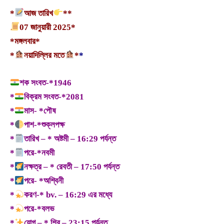
*
আজ তারিখ
**
07 জানুয়ারী 2025*
*মঙ্গলবার*
*
নয়াদিল্লির মতে
*
*
শক সংবত-*1946
*
বিক্রম সংবত-*2081
*
মাস- *পৌষ
*
পাশ-*শুক্লপক্ষ
*
তারিখ – * অষ্টমী – 16:29 পর্যন্ত
*
পরে-*নবমী
*
নক্ষত্র – * রেবতী – 17:50 পর্যন্ত
*
পরে- *অশ্বিনী
*
করণ-* bv. – 16:29 এর মধ্যে
*
পরে-*বলভ
*
যোগ – * শিব – 23:15 পর্যন্ত