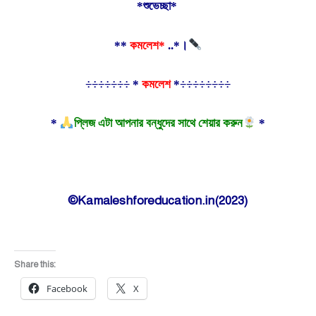
*শুভেচ্ছা*
**
কমলেশ*
..*।
÷÷÷÷÷÷÷ *
কমলেশ
*÷÷÷÷÷÷÷÷
*
প্লিজ এটা আপনার বন্ধুদের সাথে শেয়ার করুন
*
©Kamaleshforeducation.in(2023)
Share this:
Facebook
X