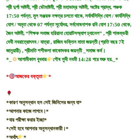
শ্রী দুর্গা অষ্টমী, শ্রী ভৌমাষ্টমী, শ্রী মহাভাদ্র অষ্টমী, অষ্টের শ্রাদ্ধ, পঞ্চক
17:50 পর্যন্ত, মুল সঞ্জয়ক নক্ষত্র চলতে থাকে, সর্বার্থসিদ্ধি যোগ / কার্যসিদ্ধি
যোগ / অমৃত থেকে 07 পর্যন্ত সূর্যোদয়, সর্বদোষনাশক রবি যোগ 17:50 থেকে,
জৈন অষ্টমী, “শিক্ষক সমাজ হরিয়ানা হোয়াটসঅ্যাপ চ্যানেল” , শ্রী শাকম্ভরী
দেবী নবরাত্রোৎসব / যাত্রা , রাজিম ভক্তিন মাতা জয়ন্তী (প্রতি বছর 7ই
জানুয়ারী) , শ্রীমতি শশীকলা কাকোদকর জয়ন্তী _সমাজ কর্ম।
*_
আগামীকাল বুধবার
পৌষ সুদী নবমী 14:28 পরে শুরু হয়._*
*
আজকের বক্তৃতা
*
*কারণ অনুসন্ধান হল সেই জিনিসের জন্য যা*
*আপনার কাজে লাগবে।*
*যার পরীক্ষা করার ইচ্ছা*
*সেই হবে আপনার অনুসন্ধানকারী।*
*অর্থাৎ
*