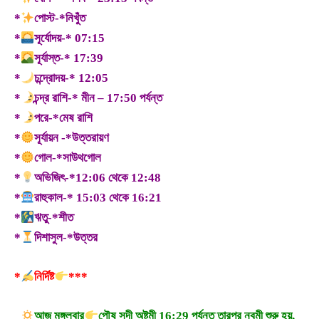
*
পোস্ট-*নিখুঁত
*
সূর্যোদয়-* 07:15
*
সূর্যাস্ত-* 17:39
*
চন্দ্রোদয়-* 12:05
*
চন্দ্র রাশি-* মীন – 17:50 পর্যন্ত
*
পরে-*মেষ রাশি
*
সূর্যায়ন -*উত্তরায়ণ
*
গোল-*সাউথগোল
*
অভিজিৎ-*12:06 থেকে 12:48
*
রাহুকাল-* 15:03 থেকে 16:21
*
ঋতু-*শীত
*
দিশাসুল-*উত্তর
*
নির্দিষ্ট
***
_
আজ মঙ্গলবার
পৌষ সুদী অষ্টমী 16:29 পর্যন্ত তারপর নবমী শুরু হয়,