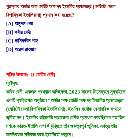
পুরস্কার অর্ডার অফ মেরিট অফ দ্য ইতালীয় প্রজাতন্ত্র (মেরিটো ডেলা
রিপাব্লিকা ইতালিয়ানা) প্রদান করা হয়েছে?
[A] অনুপম খের
[B]
কবীর বেদী
[C] নাসিরুদ্দিন শাহ
[D] পরেশ রাওয়াল
সঠিক উত্তর: B [কবীর বেদী]
দ্রষ্টব্য:
কবির বেদী, একজন প্রখ্যাত অভিনেতা, 2023 সালের ডিসেম্বরে মুম্বাইতে
একটি ব্যক্তিগত অনুষ্ঠানে “অর্ডার অফ মেরিট অফ দ্য ইতালীয় প্রজাতন্ত্র”
(মেরিটো ডেলা রিপাব্লিকা ইতালিয়ানা), ইতালির সর্বোচ্চ বেসামরিক সম্মানে
ভূষিত হন। ইতালির রাষ্ট্রপতি মাতারেলা বেদীর প্রশংসা করেছিলেন গত তিন
দশকে ভারত-ইতালি সম্পর্ক বৃদ্ধিতে তাঁর গুরুত্বপূর্ণ ভূমিকা, সর্বত্র তাঁর
জনপ্রিয়তা স্বীকার করে ইতালিতে প্রজন্ম।