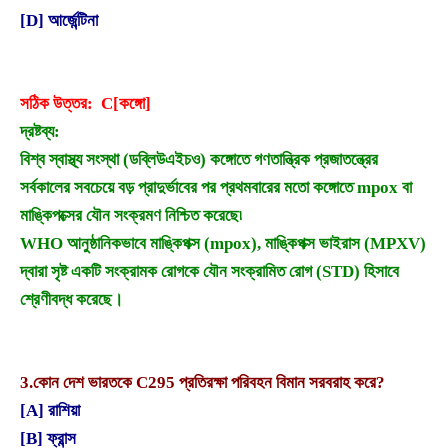
[D] আর্জেন্টিনা
সঠিক উত্তর: C[কঙ্গো]
দ্রষ্টব্য:
বিশ্ব স্বাস্থ্য সংস্থা (ডব্লিউএইচও) কঙ্গোতে গণতান্ত্রিক প্রজাতন্ত্রের
সর্বকালের সবচেয়ে বড় প্রাদুর্ভাবের পর প্রথমবারের মতো কঙ্গোতে mpox বা
মাঙ্কিপক্সের যৌন সংক্রমণ নিশ্চিত করেছে৷
WHO আনুষ্ঠানিকভাবে মাঙ্কিপক্স (mpox), মাঙ্কিপক্স ভাইরাস (MPXV)
দ্বারা সৃষ্ট একটি সংক্রামক রোগকে যৌন সংক্রামিত রোগ (STD) হিসাবে
শ্রেণীবদ্ধ করেছে।
3.
কোন দেশ ভারতকে C295 প্রতিরক্ষা পরিবহন বিমান সরবরাহ করে?
[A] রাশিয়া
[B] ফ্রান্স