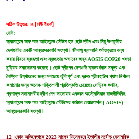
সঠিক উত্তর: B [নিউ ইয়র্ক]
নোট:
অ্যালায়েন্স অফ স্মল আইল্যান্ড স্টেটস হল ছোট দ্বীপ এবং নিচু উপকূলীয়
দেশগুলির একটি আন্তঃসরকারি সংস্থা। জীবাশ্ম জ্বালানি পর্যায়ক্রমে বন্ধ
করার বিষয়ে স্বচ্ছতা এবং স্বচ্ছতার অভাবের জন্য AOSIS COP28 খসড়া
চুক্তির সমালোচনা করেছে। ছোট দ্বীপের দেশগুলি ক্রমবর্ধমান সমুদ্র এবং
বৈশ্বিক উষ্ণায়নের জন্য সবচেয়ে ঝুঁকিপূর্ণ এবং দ্রুত গ্রীনহাউস গ্যাস নির্গমন
কমানোর জন্য অনেক শক্তিশালী প্রতিশ্রুতি চেয়েছে৷ সেড্রিক শুস্টার,
প্রশান্ত মহাসাগরীয় দ্বীপ দেশ সামোয়ার একজন অস্ট্রেলিয়ান রাজনীতিবিদ,
অ্যালায়েন্স অফ স্মল আইল্যান্ড স্টেটসের বর্তমান চেয়ারপার্সন ( AOSIS)
আন্তঃসরকারি সংস্থা।
12।
কোন অভিনেতাকে 2023 সালের ডিসেম্বরে ইতালীয় সর্বোচ্চ বেসামরিক