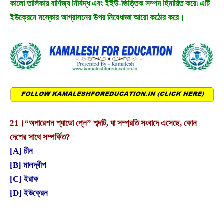
কালো তালিকায় বাণিজ্য নিষিদ্ধ এবং ইইউ-ভিত্তিক সম্পদ হিমায়িত করে৷ এটি
ইউক্রেনে মস্কোর আগ্রাসনের উপর নিষেধাজ্ঞা আরো কঠোর করে।
21।
“অপারেশন শ্যাডো প্লে” শব্দটি, যা সম্প্রতি সংবাদে এসেছে, কোন
দেশের সাথে সম্পর্কিত?
[A] চীন
[B] মালদ্বীপ
[C] ইরাক
[D] ইউক্রেন