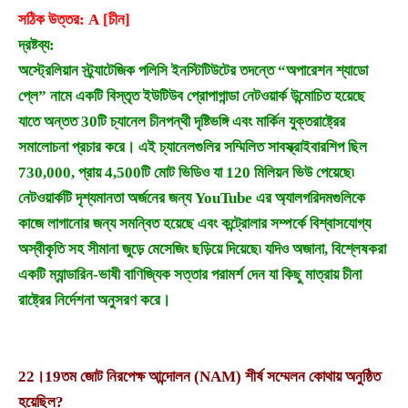
সঠিক উত্তর: A [চীন]
দ্রষ্টব্য:
অস্ট্রেলিয়ান স্ট্র্যাটেজিক পলিসি ইনস্টিটিউটের তদন্তে “অপারেশন শ্যাডো
প্লে” নামে একটি বিস্তৃত ইউটিউব প্রোপাগান্ডা নেটওয়ার্ক উন্মোচিত হয়েছে
যাতে অন্তত 30টি চ্যানেল চীনপন্থী দৃষ্টিভঙ্গি এবং মার্কিন যুক্তরাষ্ট্রের
সমালোচনা প্রচার করে। এই চ্যানেলগুলির সম্মিলিত সাবস্ক্রাইবারশিপ ছিল
730,000, প্রায় 4,500টি মোট ভিডিও যা 120 মিলিয়ন ভিউ পেয়েছে৷
নেটওয়ার্কটি দৃশ্যমানতা অর্জনের জন্য YouTube এর অ্যালগরিদমগুলিকে
কাজে লাগানোর জন্য সমন্বিত হয়েছে এবং কন্ট্রোলার সম্পর্কে বিশ্বাসযোগ্য
অস্বীকৃতি সহ সীমানা জুড়ে মেসেজিং ছড়িয়ে দিয়েছে৷ যদিও অজানা, বিশ্লেষকরা
একটি ম্যান্ডারিন-ভাষী বাণিজ্যিক সত্তার পরামর্শ দেন যা কিছু মাত্রায় চীনা
রাষ্ট্রের নির্দেশনা অনুসরণ করে।
22।
19তম জোট নিরপেক্ষ আন্দোলন (NAM) শীর্ষ সম্মেলন কোথায় অনুষ্ঠিত
হয়েছিল?