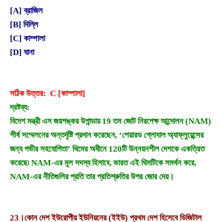
[A] ব্রাজিল
[B] দিল্লি
[C] কাম্পালা
[D] ঘানা
সঠিক উত্তর: C [কাম্পালা]
দ্রষ্টব্য:
বিদেশ মন্ত্রী এস জয়শঙ্কর উগান্ডায় 19 তম জোট নিরপেক্ষ আন্দোলন (NAM)
শীর্ষ সম্মেলনের অন্তর্দৃষ্টি প্রদান করেছেন, ‘শেয়ারড গ্লোবাল অ্যাফ্লুয়েন্সের
জন্য গভীর সহযোগিতা’ থিমের অধীনে 120টি উন্নয়নশীল দেশকে একত্রিত
করেছে৷ NAM-এর মূল সদস্য হিসাবে, ভারত এই থিমটিকে সমর্থন করে,
NAM-এর নীতিগুলির প্রতি তার প্রতিশ্রুতির উপর জোর দেয়।
23।
কোন দেশ ইউরোপীয় ইউনিয়নের (ইইউ) প্রথম দেশ হিসেবে ডিজিটাল