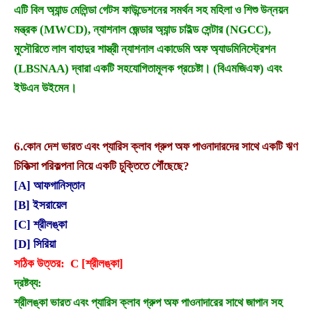
এটি বিল অ্যান্ড মেলিন্ডা গেটস ফাউন্ডেশনের সমর্থন সহ মহিলা ও শিশু উন্নয়ন
মন্ত্রক (MWCD), ন্যাশনাল জেন্ডার অ্যান্ড চাইল্ড সেন্টার (NGCC),
মুসৌরিতে লাল বাহাদুর শাস্ত্রী ন্যাশনাল একাডেমি অফ অ্যাডমিনিস্ট্রেশন
(LBSNAA) দ্বারা একটি সহযোগিতামূলক প্রচেষ্টা। (বিএমজিএফ) এবং
ইউএন উইমেন।
6.
কোন দেশ ভারত এবং প্যারিস ক্লাব গ্রুপ অফ পাওনাদারদের সাথে একটি ঋণ
চিকিত্সা পরিকল্পনা নিয়ে একটি চুক্তিতে পৌঁছেছে?
[A] আফগানিস্তান
[B] ইসরায়েল
[C] শ্রীলঙ্কা
[D] সিরিয়া
সঠিক উত্তর: C [শ্রীলঙ্কা]
দ্রষ্টব্য:
শ্রীলঙ্কা ভারত এবং প্যারিস ক্লাব গ্রুপ অফ পাওনাদারের সাথে জাপান সহ