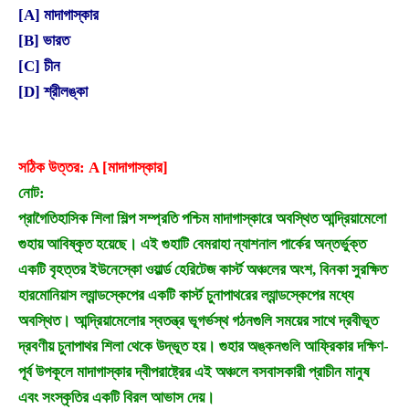
[A] মাদাগাস্কার
[B] ভারত
[C] চীন
[D] শ্রীলঙ্কা
সঠিক উত্তর: A [মাদাগাস্কার]
নোট:
প্রাগৈতিহাসিক শিলা শিল্প সম্প্রতি পশ্চিম মাদাগাস্কারে অবস্থিত আন্দ্রিয়ামেলো
গুহায় আবিষ্কৃত হয়েছে। এই গুহাটি বেমরাহা ন্যাশনাল পার্কের অন্তর্ভুক্ত
একটি বৃহত্তর ইউনেস্কো ওয়ার্ল্ড হেরিটেজ কার্স্ট অঞ্চলের অংশ, বিনকা সুরক্ষিত
হারমোনিয়াস ল্যান্ডস্কেপের একটি কার্স্ট চুনাপাথরের ল্যান্ডস্কেপের মধ্যে
অবস্থিত। আন্দ্রিয়ামেলোর স্বতন্ত্র ভূগর্ভস্থ গঠনগুলি সময়ের সাথে দ্রবীভূত
দ্রবণীয় চুনাপাথর শিলা থেকে উদ্ভূত হয়। গুহার অঙ্কনগুলি আফ্রিকার দক্ষিণ-
পূর্ব উপকূলে মাদাগাস্কার দ্বীপরাষ্ট্রের এই অঞ্চলে বসবাসকারী প্রাচীন মানুষ
এবং সংস্কৃতির একটি বিরল আভাস দেয়।