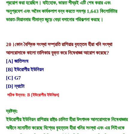
প্রয়োগ করা হয়েছিল। যাইহোক, ভারত শীঘ্রই এটি শেষ করার এবং
অনুপ্রবেশ এবং অবৈধ কার্যকলাপ বন্ধ করতে সমগ্র 1,643 কিলোমিটার
ভারত-মিয়ানমার সীমান্ত জুড়ে বেড়া বসানোর পরিকল্পনা করছে।
20।
কোন বৈশ্বিক সংস্থা সম্প্রতি রাশিয়ার বৃহত্তম হীরা খনি সংস্থা
আলরোসাকে কালো তালিকায় যুক্ত করে নিষেধাজ্ঞা আরোপ করেছে?
[A] জাতিসংঘ
[B] ইউরোপীয় ইউনিয়ন
[C] G7
[D] ন্যাটো
সঠিক উত্তর: B [ইউরোপীয় ইউনিয়ন]
দ্রষ্টব্য:
ইউরোপীয় ইউনিয়ন রাশিয়ার রাষ্ট্র-চালিত হীরা উৎপাদক আলরোসাকে নিষেধাজ্ঞার
অধীনে মনোনীত করেছে বিশ্বের বৃহত্তম হীরা খনির সংস্থা এবং এর সিইওকে