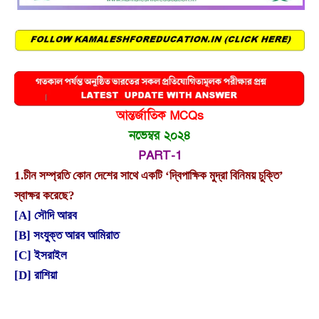
আন্তর্জাতিক MCQs
নভেম্বর ২০২৪
PART-1
1.
চীন সম্প্রতি কোন দেশের সাথে একটি ‘দ্বিপাক্ষিক মুদ্রা বিনিময় চুক্তি’
স্বাক্ষর করেছে?
[A] সৌদি আরব
[B] সংযুক্ত আরব আমিরাত
[C] ইসরাইল
[D] রাশিয়া