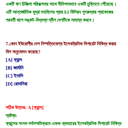
একটি ঋণ চিকিত্সা পরিকল্পনার সাথে নীতিগতভাবে একটি চুক্তিতে পৌঁছেছে।
এটি আন্তর্জাতিক মুদ্রা তহবিলের প্রায় $3 বিলিয়ন পুনরুদ্ধার প্যাকেজের
পরবর্তী ধাপে সঙ্কট-বিধ্বস্ত দ্বীপ দেশটিকে সাহায্য করবে।
7.
কোন ইউরোপীয় দেশ নিষ্পত্তিযোগ্য ইলেকট্রনিক সিগারেট নিষিদ্ধ করার
বিল অনুমোদন করেছে?
[A] ফ্রান্স
[B] জার্মানি
[C] ইতালি
[D] রোমানিয়া
সঠিক উত্তর: A [ফ্রান্স]
দ্রষ্টব্য:
ফ্রান্সের সংসদ সর্বসম্মতিক্রমে একক-ব্যবহারের ইলেকট্রনিক সিগারেট নিষিদ্ধ