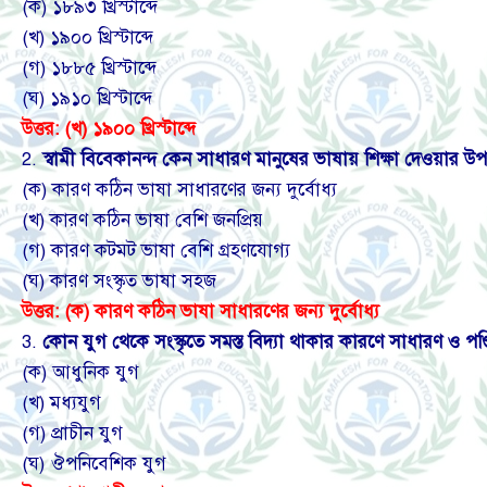
(ক) ১৮৯৩ খ্রিস্টাব্দে
(খ) ১৯০০ খ্রিস্টাব্দে
(গ) ১৮৮৫ খ্রিস্টাব্দে
(ঘ) ১৯১০ খ্রিস্টাব্দে
উত্তর: (
খ)
১৯০০
খ্রিস্টাব্দে
2.
স্বামী
বিবেকানন্দ
কেন
সাধারণ
মানুষের
ভাষায়
শিক্ষা
দেওয়ার
উ
(ক) কারণ কঠিন ভাষা সাধারণের জন্য দুর্বোধ্য
(খ) কারণ কঠিন ভাষা বেশি জনপ্রিয়
(গ) কারণ কটমট ভাষা বেশি গ্রহণযোগ্য
(ঘ) কারণ সংস্কৃত ভাষা সহজ
উত্তর: (
ক)
কারণ
কঠিন
ভাষা
সাধারণের
জন্য
দুর্বোধ্য
3.
কোন
যুগ
থেকে
সংস্কৃতে
সমস্ত
বিদ্যা
থাকার
কারণে
সাধারণ
ও
পণ
(ক) আধুনিক যুগ
(খ) মধ্যযুগ
(গ) প্রাচীন যুগ
(ঘ) ঔপনিবেশিক যুগ