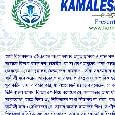
স্বামী বিবেকানন্দ এই প্রবন্ধে বাংলা ভাষার প্রকৃত ভূমিকা ও শক্ত
ভাষাকে বিদ্যার বাহন করা হয়েছিল, যা সাধারণ মানুষের পক্ষে বোঝ
চেয়েছেন—যেমন বুদ্ধদেব, চৈতন্যদেব, রামকৃষ্ণ—তাঁরা সবসময় স
স্বামীজী মনে করেন, আমাদের ভাষা সহজ, প্রাণবন্ত এবং স্বাভাবিক হও
খুব কঠিন ভাষা ব্যবহার করি, যা অপ্রয়োজনীয়। তিনি বলেছেন, যে ভা
তিনি বাংলা ভাষার বিভিন্ন রূপ নিয়ে বলেছেন যে, কলকাতার ভাষা ধ
সহজবোধ্য, যাতে বিদ্যা শুধু শিক্ষিতদের মধ্যে সীমাবদ্ধ না থাকে, 
স্বামীজী আরও দেখিয়েছেন যে, ভাষার মতোই আমাদের শিল্প, সংগীত ও
শিল্পকলা অতিরিক্ত অলংকরণের কারণে তার আসল সৌন্দর্য হারিয়েছি