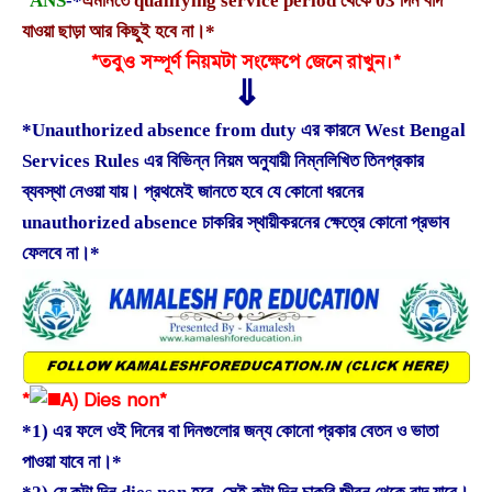
ANS
-*
এমনিতে qualifying service period থেকে 03 দিন বাদ
যাওয়া ছাড়া আর কিছুই হবে না।*
*তবুও সম্পূর্ণ নিয়মটা সংক্ষেপে জেনে রাখুন।*
⇓
*Unauthorized absence from duty এর কারনে West Bengal
Services Rules এর বিভিন্ন নিয়ম অনুযায়ী নিম্নলিখিত তিনপ্রকার
ব্যবস্থা নেওয়া যায়। প্রথমেই জানতে হবে যে কোনো ধরনের
unauthorized absence চাকরির স্থায়ীকরনের ক্ষেত্রে কোনো প্রভাব
ফেলবে না।*
*
A) Dies non*
*1) এর ফলে ওই দিনের বা দিনগুলোর জন্য কোনো প্রকার বেতন ও ভাতা
পাওয়া যাবে না।*