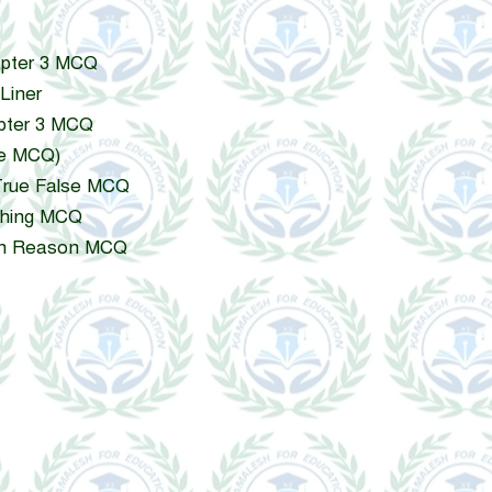
 Chapter 3 MCQ
 Liner
Chapter 3 MCQ
ype MCQ)
er True False MCQ
atching MCQ
ertion Reason MCQ