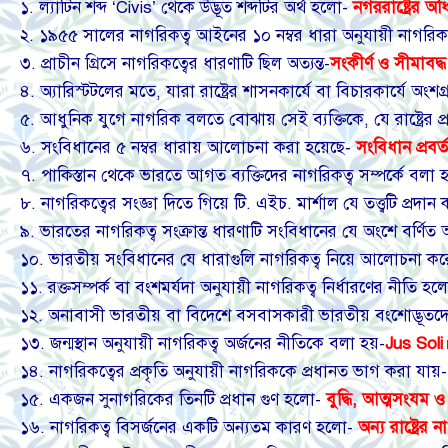
১. ল্যাটিন শব্দ ‘Civis’ থেকে উদ্ভূত শব্দটির অর্থ হলো-
নগররাষ্ট্রের অ
২. ১৯৫৫ সালের নাগরিকত্ব আইনের ১০ নম্বর ধারা অনুযায়ী নাগরিক
৩. প্রাচীন গ্রিসে নাগরিকত্বের ধারণাটি ছিল অত্যন্ত-
সংকীর্ণ ও সীমাবদ্ধ
৪. অ্যারিস্টটলের মতে, যারা রাষ্ট্রের শাসনকার্যে বা বিচারকার্যে অ
৫. আধুনিক যুগে নাগরিক বলতে বোঝায় সেই ব্যক্তিকে, যে রাষ্ট্রের প
৬. সংবিধানের ৫ নম্বর ধারায় আলোচনা করা হয়েছে-
সংবিধান প্রবর
৭. পাকিস্তান থেকে ভারতে আগত ব্যক্তিদের নাগরিকত্ব সম্পর্কে বলা হ
৮. নাগরিকত্বের সংজ্ঞা দিতে গিয়ে টি. এইচ. মার্শাল যে তত্ত্বটি প্র
৯. ভারতের নাগরিকত্ব সংক্রান্ত ধারণাটি সংবিধানের যে অংশে বর্ণি
১০. ভারতীয় সংবিধানের যে ধারাগুলি নাগরিকত্ব নিয়ে আলোচনা ক
১১. রক্তসম্পর্ক বা বংশমর্যদা অনুযায়ী নাগরিকত্ব নির্ধারণের নীতি হ
১২. অনাবাসী ভারতীয় বা বিদেশে বসবাসকারী ভারতীয় বংশোদ্ভূতদ
১৩. জন্মস্থান অনুযায়ী নাগরিকত্ব অর্জনের নীতিকে বলা হয়-
Jus Soli
১৪. নাগরিকত্বের প্রকৃতি অনুযায়ী নাগরিককে প্রধানত ভাগ করা যায়
১৫. একজন সুনাগরিকের তিনটি প্রধান গুণ হলো-
বুদ্ধি, আত্মসংযম 
১৬. নাগরিকত্ব বিসর্জনের একটি অন্যতম কারণ হলো-
অন্য রাষ্ট্রের 