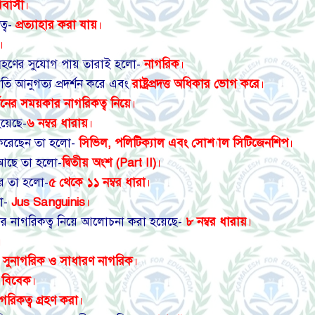
ধিবাসী
।
ত্ব-
প্রত্যাহার করা যায়
।
।
ংশগ্রহণের সুযোগ পায় তারাই হলো-
নাগরিক
।
্রতি আনুগত্য প্রদর্শন করে এবং
রাষ্ট্রপ্রদত্ত অধিকার ভোগ করে
।
্তনের সময়কার নাগরিকত্ব নিয়ে
।
য়েছে-
৬ নম্বর ধারায়
।
দান করেছেন তা হলো-
সিভিল, পলিটিক্যাল এবং সোশ্যাল সিটিজেনশিপ
।
ত আছে তা হলো-
দ্বিতীয় অংশ (Part II)
।
রে তা হলো-
৫ থেকে ১১ নম্বর ধারা
।
লো-
Jus Sanguinis
।
ের নাগরিকত্ব নিয়ে আলোচনা করা হয়েছে-
৮ নম্বর ধারায়
।
।
-
সুনাগরিক ও সাধারণ নাগরিক
।
ও বিবেক
।
নাগরিকত্ব গ্রহণ করা
।