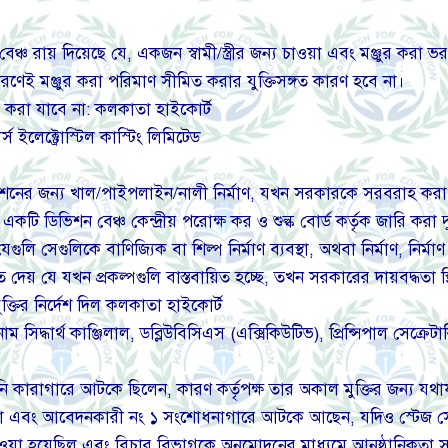
চ রায় দিয়েছে যে, একজন স্বামী/স্ত্রীর জন্য চাওয়া এবং মঞ্জুর করা ভরণ
 কারণেই মঞ্জুর করা পরিমাণ সীমিত করার যুক্তিসঙ্গত কারণ হবে না।
প করা যাবে না: কলকাতা হাইকোর্ট
ইলেক্ট্রোস্টিল কাস্টিং লিমিটেড
্কাশনের জন্য খাল/পাইপলাইন/নালী নির্মাণ, যখন সরকারকে সরবরাহ কর
একটি ডিভিশন বেঞ্চ কেন্দ্রীয় পরোক্ষ কর ও শুল্ক বোর্ড কর্তৃক জারি করা 
েগুলি সেগুলিকে বাণিজ্যিক বা শিল্প নির্মাণ ব্যবস্থা, অথবা নির্মাণ, নি
েয় যে যখন প্রকল্পগুলি বাস্তবায়িত হচ্ছে, তখন সরকারের দায়বদ্ধতা স
ক্তির নির্দেশ দিল কলকাতা হাইকোর্ট
থ কাঞ্জিলাল, ডব্লিউবিসিএস (এক্সিকিউটিভ), প্রিন্সিপাল সেক্রেটারি, 
যিনি কারাগারে আটকে ছিলেন, কারণ কর্তৃপক্ষ তার অকাল মুক্তির জন্য যথ
 না এবং আবেদনকারী নং ১ সংশোধনাগারে আটকে আছেন, যদিও স্টেজ সেন্
দেওয়া হয়েছিল এবং বিচার বিভাগকে অনুমোদনের মাধ্যমে আনুষ্ঠানিকতা সম্