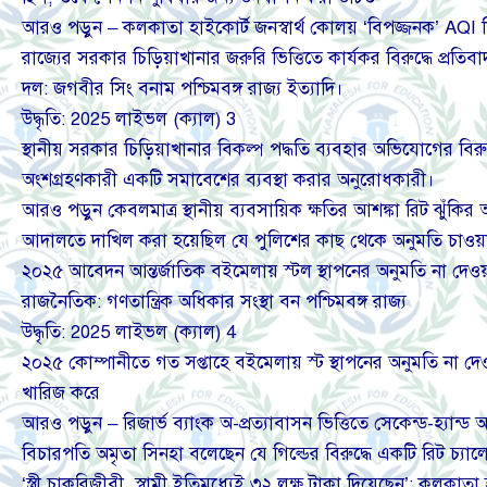
আরও পড়ুন – কলকাতা হাইকোর্ট জনস্বার্থ কোলয় ‘বিপজ্জনক’ AQI 
রাজ্যের সরকার চিড়িয়াখানার জরুরি ভিত্তিতে কার্যকর বিরুদ্ধে প্
দল: জগবীর সিং বনাম পশ্চিমবঙ্গ রাজ্য ইত্যাদি।
উদ্ধৃতি: 2025 লাইভল (ক্যাল) 3
স্থানীয় সরকার চিড়িয়াখানার বিকল্প পদ্ধতি ব্যবহার অভিযোগের বি
অংশগ্রহণকারী একটি সমাবেশের ব্যবস্থা করার অনুরোধকারী।
আরও পড়ুন কেবলমাত্র স্থানীয় ব্যবসায়িক ক্ষতির আশঙ্কা রিট ঝুঁক
আদালতে দাখিল করা হয়েছিল যে পুলিশের কাছ থেকে অনুমতি চাওয়া
২০২৫ আবেদন আন্তর্জাতিক বইমেলায় স্টল স্থাপনের অনুমতি না দে
রাজনৈতিক: গণতান্ত্রিক অধিকার সংস্থা বন পশ্চিমবঙ্গ রাজ্য
উদ্ধৃতি: 2025 লাইভল (ক্যাল) 4
২০২৫ কোম্পানীতে গত সপ্তাহে বইমেলায় স্ট স্থাপনের অনুমতি না দে
খারিজ করে
আরও পড়ুন – রিজার্ভ ব্যাংক অ-প্রত্যাবাসন ভিত্তিতে সেকেন্ড-হ্যা
বিচারপতি অমৃতা সিনহা বলেছেন যে গিল্ডের বিরুদ্ধে একটি রিট চ্যাল
‘স্ত্রী চাকরিজীবী, স্বামী ইতিমধ্যেই ৩২ লক্ষ টাকা দিয়েছেন’: কলকাতা