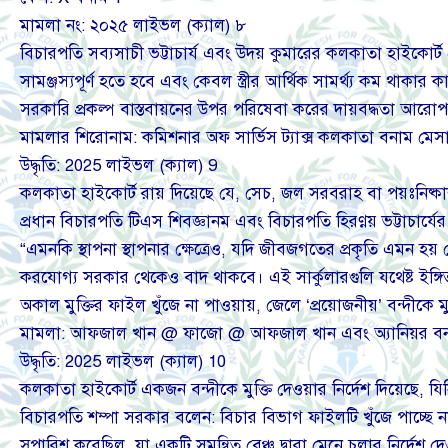
মামলা নং: ২০২৫ লাইভল (ক্যাল) ৮
বিচারপতি সব্যসাচী ভট্টাচার্য এবং উদয় কুমারের কলকাতা হাইকোর্ট বেঞ্
সামঞ্জস্যপূর্ণ হতে হবে এবং কেবল স্ত্রীর আর্থিক সামর্থ্য কম থাকার
সরকারি প্রকল্প বাস্তবায়নের উপর পরিষেবা করের দায়বদ্ধতা আরো
মামলার শিরোনাম: কমিশনার অফ সার্ভিস ট্যাক্স কলকাতা বনাম মেসার্স 
উদ্ধৃতি: 2025 লাইভল (ক্যাল) 9
কলকাতা হাইকোর্ট রায় দিয়েছে যে, সেচ, জল সরবরাহ বা পয়ঃনিষ
প্রধান বিচারপতি টিএস শিবজ্ঞানম এবং বিচারপতি হিরণ্ময় ভট্টাচার্যের 
“এমনকি স্থাপনা স্থাপনার ক্ষেত্রেও, যদি জীবজগতের প্রকৃতি এমন হয় য
করযোগ্য সরকার থেকেও বাদ থাকবে। এই সার্কুলারগুলি যথেষ্ট ইঙ্গিত দ
অকাল মুক্তির ফাইল খুঁজে না পাওয়ায়, জেলে ‘প্রয়োজনীয়’ বন্দীকে মু
মামলা: আফজাল খান @ ফাজো @ আফজাল খান এবং অ্যানিয়র বনাম সিদ্ধার্
উদ্ধৃতি: 2025 লাইভল (ক্যাল) 10
কলকাতা হাইকোর্ট একজন বন্দীকে মুক্তি দেওয়ার নির্দেশ দিয়েছে, 
বিচারপতি শম্পা সরকার বলেন: বিচার বিভাগ ফাইলটি খুঁজে পাচ্ছে
সুপারিশ করেছিল, যা একটি সমন্বিত বেঞ্চ দ্বারা মেনে চলার নির্দেশ 