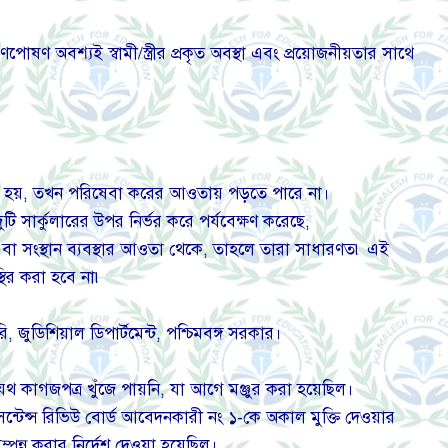
পোষণ অবশ্যই স্বামী/স্ত্রীর প্রকৃত অবস্থা এবং প্রয়োজনীয়তার সাথে
া হয়, তখন পরিষেবা করের আওতায় পড়তে পারে না।
দুটি সার্কুলারের উপর নির্ভর করে পর্যবেক্ষণ করেছে,
র্মাণ বা সংস্থান ব্যবস্থার আওতা থেকে, তাহলে তারা সাধারণত৷ এই
্থির করা হবে না৷
জুডিশিয়াল ডিপার্টমেন্ট, পশ্চিমবঙ্গ সরকার।
াযথ কাগজপত্র খুঁজে পায়নি, যা আগে মঞ্জুর করা হয়েছিল।
টেন্স রিভিউ বোর্ড আবেদনকারী নং ১-কে অকাল মুক্তি দেওয়ার
পন্ন করার নির্দেশ দেওয়া হয়েছিল।