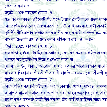
কেস: X বনাম Y
উদ্ধৃতি: 2025 লাইভল (ক্যাল) 5
শুক্রবার কলকাতা হাইকোর্ট স্ত্রীর পক্ষে ট্রায়াল কোর্ট কর্তৃক প্রদ
বিচারপতি শুভ্রা ঘোষ উল্লেখ করেন যে, স্ত্রীকে ইতিমধ্যেই স্বামী
সুনির্দিষ্ট নীতিমালার অভাবে নগর স্থানীয় সংস্থার অধীনে পদগুলিতে
মামলা: চৈতালী রায় (মণ্ডল) বনাম পশ্চিমবঙ্গ রাজ্য ও অন্যান্য।
উদ্ধৃতি: 2025 লাইভল (ক্যাল) 6
কলকাতা হাইকোর্টের হিরণ্ময় ভট্টাচার্য, জে.-এর সমন্বয়ে গঠিত একক ব
থাকলে সহানুভূতিশীল নিয়োগ দেওয়া যাবে না।
[সালিশ আইন] ধারা ৮ আবেদন লিখিত বিবৃতির আগে বা তার সাথে 
মামলার শিরোনাম: শ্রীমতী গীতারাণী মাইতি – বনাম- ১ক। শ্রীমতী কৃষ্ণ
উদ্ধৃতি: 2025 লাইভল (ক্যাল) 7
বিচারপতি সব্যসাচী ভট্টাচার্য এবং বিচারপতি শুভেন্দু সামন্তের 
আদালত মামলাটি গ্রহণ করতে পারে এবং আইন অনুসারে যোগ্যতার ভি
ভরণপোষণ অবশ্যই স্বামী/স্ত্রীর মর্যাদা, স্ত্রীর আর্থিক চাহিদার সা
কেস: X বনাম Y