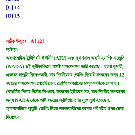
[C] 14
[D] 15
সঠিক উত্তর: A [12]
দ্রষ্টব্য:
অ্যাথলেটিক্স ইন্টিগ্রিটি ইউনিট (AIU) এবং ন্যাশনাল অ্যান্টি-ডোপিং এজেন্সি
(NADA) দুই ক্রীড়াবিদকে যথেষ্ট সাসপেনশন জারি করেছে। রচনা কুমারী,
একজন হাতুড়ি নিক্ষেপকারী, তার দ্বিতীয়বার ডোপিং বিরোধী লঙ্ঘনের জন্য 12
বছরের সাসপেনশন পেয়েছিলেন, ডোপিং অপরাধের মাধ্যাকর্ষণকে বোঝায়।
কোয়ার্টার-মিলার নির্মলা শিওরান, লঙ্ঘনের ইতিহাস সহ, তার দ্বিতীয় অপরাধের
জন্য NADA থেকে আট বছরের স্থগিতাদেশের মুখোমুখি হয়েছেন,
অ্যাথলেটিক্সে অ্যান্টি-ডোপিং নিয়ম লঙ্ঘনকারীদের কঠোর পরিণতির উপর জোর
দিয়েছেন৷