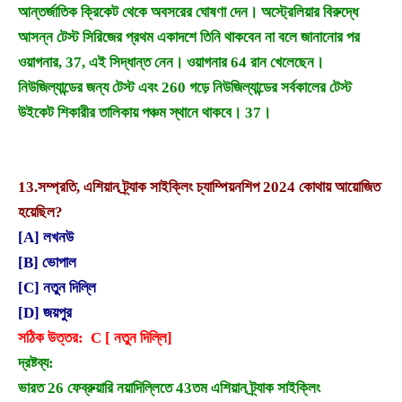
আন্তর্জাতিক ক্রিকেট থেকে অবসরের ঘোষণা দেন। অস্ট্রেলিয়ার বিরুদ্ধে
আসন্ন টেস্ট সিরিজের প্রথম একাদশে তিনি থাকবেন না বলে জানানোর পর
ওয়াগনার, 37, এই সিদ্ধান্ত নেন। ওয়াগনার 64 রান খেলেছেন।
নিউজিল্যান্ডের জন্য টেস্ট এবং 260 গড়ে নিউজিল্যান্ডের সর্বকালের টেস্ট
উইকেট শিকারীর তালিকায় পঞ্চম স্থানে থাকবে। 37।
13.
সম্প্রতি, এশিয়ান ট্র্যাক সাইক্লিং চ্যাম্পিয়নশিপ 2024 কোথায় আয়োজিত
হয়েছিল?
[A] লখনউ
[B] ভোপাল
[C] নতুন দিল্লি
[D] জয়পুর
সঠিক উত্তর: C [ নতুন দিল্লি]
দ্রষ্টব্য:
ভারত 26 ফেব্রুয়ারি নয়াদিল্লিতে 43তম এশিয়ান ট্র্যাক সাইক্লিং