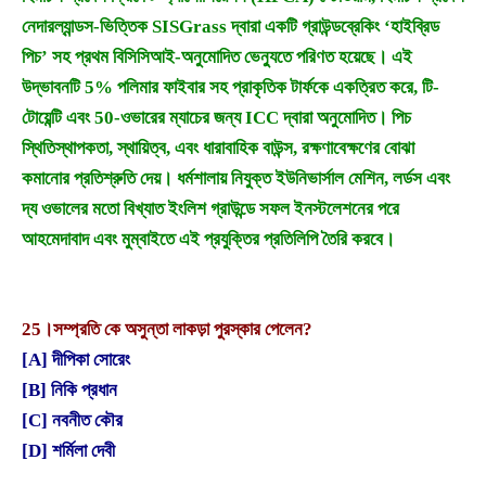
নেদারল্যান্ডস-ভিত্তিক SISGrass দ্বারা একটি গ্রাউন্ডব্রেকিং ‘হাইব্রিড
পিচ’ সহ প্রথম বিসিসিআই-অনুমোদিত ভেন্যুতে পরিণত হয়েছে। এই
উদ্ভাবনটি 5% পলিমার ফাইবার সহ প্রাকৃতিক টার্ফকে একত্রিত করে, টি-
টোয়েন্টি এবং 50-ওভারের ম্যাচের জন্য ICC দ্বারা অনুমোদিত। পিচ
স্থিতিস্থাপকতা, স্থায়িত্ব, এবং ধারাবাহিক বাউন্স, রক্ষণাবেক্ষণের বোঝা
কমানোর প্রতিশ্রুতি দেয়। ধর্মশালায় নিযুক্ত ইউনিভার্সাল মেশিন, লর্ডস এবং
দ্য ওভালের মতো বিখ্যাত ইংলিশ গ্রাউন্ডে সফল ইনস্টলেশনের পরে
আহমেদাবাদ এবং মুম্বাইতে এই প্রযুক্তির প্রতিলিপি তৈরি করবে।
25।
সম্প্রতি কে অসুন্তা লাকড়া পুরস্কার পেলেন?
[A] দীপিকা সোরেং
[B] নিকি প্রধান
[C] নবনীত কৌর
[D] শর্মিলা দেবী