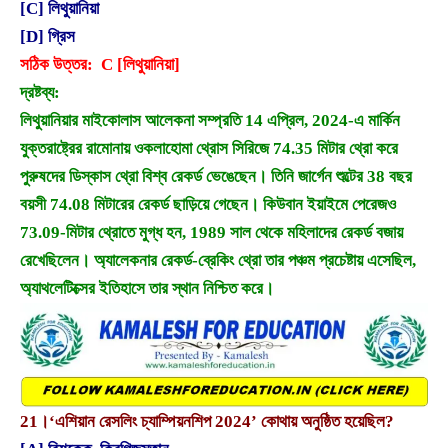
[C] লিথুয়ানিয়া
[D] গ্রিস
সঠিক উত্তর: C [লিথুয়ানিয়া]
দ্রষ্টব্য:
লিথুয়ানিয়ার মাইকোলাস আলেকনা সম্প্রতি 14 এপ্রিল, 2024-এ মার্কিন
যুক্তরাষ্ট্রের রামোনায় ওকলাহোমা থ্রোস সিরিজে 74.35 মিটার থ্রো করে
পুরুষদের ডিস্কাস থ্রো বিশ্ব রেকর্ড ভেঙেছেন। তিনি জার্গেন শুল্টের 38 বছর
বয়সী 74.08 মিটারের রেকর্ড ছাড়িয়ে গেছেন। কিউবান ইয়াইমে পেরেজও
73.09-মিটার থ্রোতে মুগ্ধ হন, 1989 সাল থেকে মহিলাদের রেকর্ড বজায়
রেখেছিলেন। অ্যালেকনার রেকর্ড-ব্রেকিং থ্রো তার পঞ্চম প্রচেষ্টায় এসেছিল,
অ্যাথলেটিক্সের ইতিহাসে তার স্থান নিশ্চিত করে।
21।
‘এশিয়ান রেসলিং চ্যাম্পিয়নশিপ 2024’ কোথায় অনুষ্ঠিত হয়েছিল?