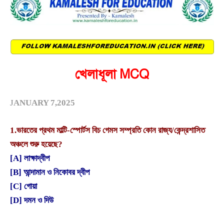
খেলাধূলা MCQ
J
ANUARY 7,2025
1.
ভারতের প্রথম মাল্টি-স্পোর্টস বিচ গেমস সম্প্রতি কোন রাজ্য/কেন্দ্রশাসিত
অঞ্চলে শুরু হয়েছে?
[A] লাক্ষাদ্বীপ
[B] আন্দামান ও নিকোবর দ্বীপ
[C] গোয়া
[D] দমন ও দিউ