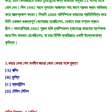
করে, তিনি বেলজিয়ামে একটি টুর্নামেন্টের জন্য ভারতীয় অনূর্ধ্ব-21 দলের সাথে
যোগ দেন। গিল 1995 সালে সুলতান আজলান শাহ কাপে প্রথম স্থান অধিকার
করে আত্মপ্রকাশ করেন। সিডনি 2000 অলিম্পিকে ভারতের প্রতিনিধিত্ব করে
তিনি একজন গুরুত্বপূর্ণ খেলোয়াড় হয়েছিলেন, যেখানে তারা সপ্তম স্থানে
ছিল। মালয়েশিয়ায় 2001 পুরুষ হকি চ্যাম্পিয়নস চ্যালেঞ্জে ভারতের স্বর্ণপদক
জয়ে গিল অবদান রেখেছিলেন, যা তার বিশিষ্ট ক্যারিয়ারে একটি উল্লেখযোগ্য
কৃতিত্ব।
5.
খবরে দেখা গেল মনদীপ জাংরা কোন খেলার সঙ্গে যুক্ত?
[A] বক্সিং
[B] কুস্তি
[C] ব্যাডমিন্টন
[D] টেবিল টেনিস