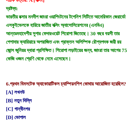
সঠিক উত্তর: A [বক্সিং]
দ্রষ্টব্য:
ভারতীয় বক্সার মনদীপ জাংরা ওয়াশিংটনের টপেনিশ সিটিতে আমেরিকান জেরার্ডো
এসকুইভেলকে হারিয়ে জাতীয় বক্সিং অ্যাসোসিয়েশনের (এনবিএ)
আন্তঃমহাদেশীয় সুপার ফেদারওয়েট শিরোপা জিতেছে। 30 বছর বয়সী তার
পেশাদার ক্যারিয়ারে অপরাজিত এবং প্রাক্তন অলিম্পিক রৌপ্যপদক জয়ী রয়
জোন্স জুনিয়র দ্বারা প্রশিক্ষিত। শিরোপা লড়াইয়ের জন্য, জাংরা তার আগের 75
কেজি ওজন শ্রেণি থেকে নেমে এসেছেন।
6.
প্রথম বিমসটেক অ্যাকোয়াটিকস চ্যাম্পিয়নশিপ কোথায় আয়োজিত হয়েছিল?
[A] লখনউ
[B] নতুন দিল্লি
[C] গান্ধীনগর
[D] ভোপাল