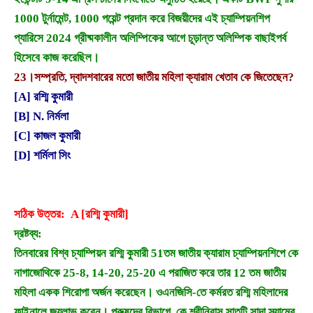
1000 টুর্নামেন্ট, 1000 পয়েন্ট প্রদান করে বিজয়ীদের এই চ্যাম্পিয়নশিপ
প্যারিসে 2024 গ্রীষ্মকালীন অলিম্পিকের আগে চূড়ান্ত অলিম্পিক বাছাইপর্ব
হিসেবে কাজ করেছিল।
23।
সম্প্রতি, দ্বাদশবারের মতো জাতীয় মহিলা ক্যারাম খেতাব কে জিতেছেন?
[A] রশ্মি কুমারী
[B] N. নির্মলা
[C] কাজল কুমারী
[D] শর্মিলা সিং
সঠিক উত্তর: A [রশ্মি কুমারী]
দ্রষ্টব্য:
তিনবারের বিশ্ব চ্যাম্পিয়ন রশ্মি কুমারী 51তম জাতীয় ক্যারাম চ্যাম্পিয়নশিপে কে
নাগাজোথিকে 25-8, 14-20, 25-20 এ পরাজিত করে তার 12 তম জাতীয়
মহিলা একক শিরোপা অর্জন করেছেন। ওএনজিসি-তে কর্মরত রশ্মি মহিলাদের
ফাইনালে জয়লাভ করেন। পুরুষদের বিভাগে, কে শ্রীনিবাস সাতটি সাদা স্ল্যামের