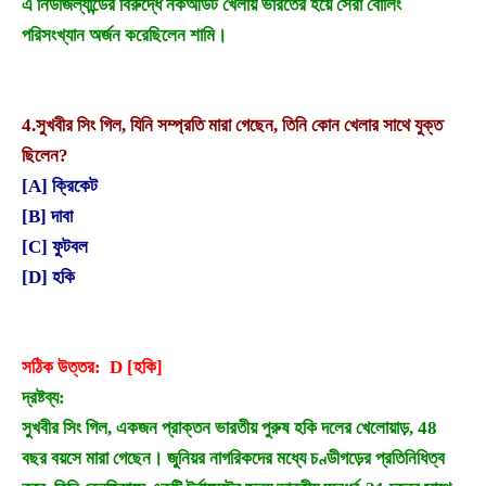
এ নিউজিল্যান্ডের বিরুদ্ধে নকআউট খেলায় ভারতের হয়ে সেরা বোলিং
পরিসংখ্যান অর্জন করেছিলেন শামি।
4.
সুখবীর সিং গিল, যিনি সম্প্রতি মারা গেছেন, তিনি কোন খেলার সাথে যুক্ত
ছিলেন?
[A] ক্রিকেট
[B] দাবা
[C] ফুটবল
[D] হকি
সঠিক উত্তর: D [হকি]
দ্রষ্টব্য:
সুখবীর সিং গিল, একজন প্রাক্তন ভারতীয় পুরুষ হকি দলের খেলোয়াড়, 48
বছর বয়সে মারা গেছেন। জুনিয়র নাগরিকদের মধ্যে চণ্ডীগড়ের প্রতিনিধিত্ব