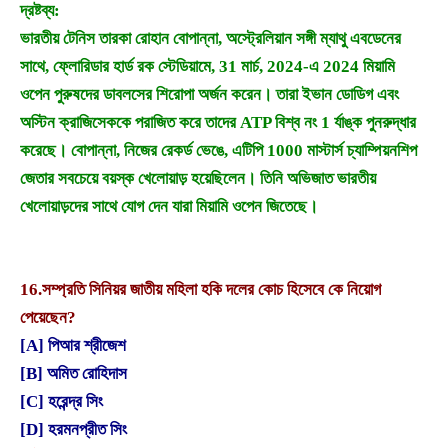
দ্রষ্টব্য:
ভারতীয় টেনিস তারকা রোহান বোপান্না, অস্ট্রেলিয়ান সঙ্গী ম্যাথু এবডেনের
সাথে, ফ্লোরিডার হার্ড রক স্টেডিয়ামে, 31 মার্চ, 2024-এ 2024 মিয়ামি
ওপেন পুরুষদের ডাবলসের শিরোপা অর্জন করেন। তারা ইভান ডোডিগ এবং
অস্টিন ক্রাজিসেককে পরাজিত করে তাদের ATP বিশ্ব নং 1 র্যাঙ্ক পুনরুদ্ধার
করেছে। বোপান্না, নিজের রেকর্ড ভেঙে, এটিপি 1000 মাস্টার্স চ্যাম্পিয়নশিপ
জেতার সবচেয়ে বয়স্ক খেলোয়াড় হয়েছিলেন। তিনি অভিজাত ভারতীয়
খেলোয়াড়দের সাথে যোগ দেন যারা মিয়ামি ওপেন জিতেছে।
16.
সম্প্রতি সিনিয়র জাতীয় মহিলা হকি দলের কোচ হিসেবে কে নিয়োগ
পেয়েছেন?
[A] পিআর শ্রীজেশ
[B] অমিত রোহিদাস
[C] হরেন্দ্র সিং
[D] হরমনপ্রীত সিং