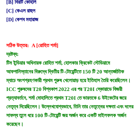
[B] বিরাট কোহলি
[C] কেএল রাহুল
[D] কেশব মহারাজ
সঠিক উত্তর: A [রোহিত শর্মা]
দ্রষ্টব্য:
টিম ইন্ডিয়ার অধিনায়ক রোহিত শর্মা, হোলকার ক্রিকেট স্টেডিয়ামে
আফগানিস্তানের বিরুদ্ধে দ্বিতীয় টি-টোয়েন্টিতে 150 টি 20 আন্তর্জাতিক
ম্যাচে অংশগ্রহণকারী প্রথম পুরুষ খেলোয়াড় হয়ে ইতিহাস তৈরি করেছিলেন।
ICC পুরুষদের T20 বিশ্বকাপ 2022 এর পর T20I স্কোয়াডে বিজয়ী
প্রত্যাবর্তনে, শর্মা মোহালিতে প্রথম T20I তে ভারতকে 6 উইকেটের জয়ে
নেতৃত্ব দিয়েছিলেন। উল্লেখযোগ্যভাবে, তিনি তার নেতৃত্বের দক্ষতা এবং দলের
সাফল্য তুলে ধরে 100 টি-টোয়েন্টি জয় অর্জন করে একটি মাইলফলক অর্জন
করেছেন।