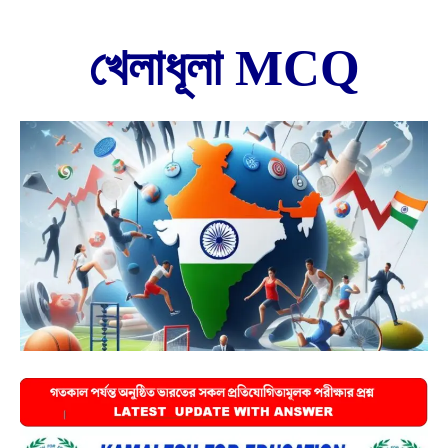
খেলাধূলা MCQ