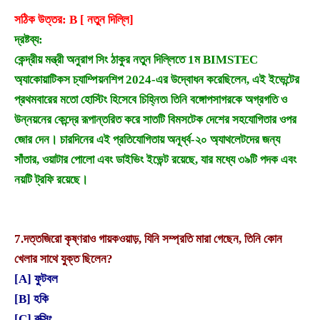
সঠিক উত্তর: B [ নতুন দিল্লি]
দ্রষ্টব্য:
কেন্দ্রীয় মন্ত্রী অনুরাগ সিং ঠাকুর নতুন দিল্লিতে 1ম BIMSTEC
অ্যাকোয়াটিকস চ্যাম্পিয়নশিপ 2024-এর উদ্বোধন করেছিলেন, এই ইভেন্টের
প্রথমবারের মতো হোস্টিং হিসেবে চিহ্নিত৷ তিনি বঙ্গোপসাগরকে অগ্রগতি ও
উন্নয়নের কেন্দ্রে রূপান্তরিত করে সাতটি বিমসটেক দেশের সহযোগিতার ওপর
জোর দেন। চারদিনের এই প্রতিযোগিতায় অনূর্ধ্ব-২০ অ্যাথলেটদের জন্য
সাঁতার, ওয়াটার পোলো এবং ডাইভিং ইভেন্ট রয়েছে, যার মধ্যে ৩৯টি পদক এবং
নয়টি ট্রফি রয়েছে।
7.
দত্তজিরো কৃষ্ণরাও গায়কওয়াড়, যিনি সম্প্রতি মারা গেছেন, তিনি কোন
খেলার সাথে যুক্ত ছিলেন?
[A] ফুটবল
[B] হকি
[C] বক্সিং