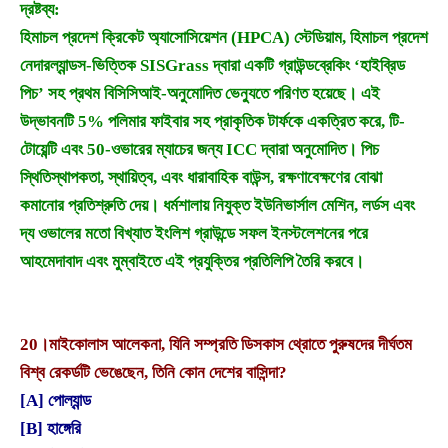
দ্রষ্টব্য:
হিমাচল প্রদেশ ক্রিকেট অ্যাসোসিয়েশন (HPCA) স্টেডিয়াম, হিমাচল প্রদেশ
নেদারল্যান্ডস-ভিত্তিক SISGrass দ্বারা একটি গ্রাউন্ডব্রেকিং ‘হাইব্রিড
পিচ’ সহ প্রথম বিসিসিআই-অনুমোদিত ভেন্যুতে পরিণত হয়েছে। এই
উদ্ভাবনটি 5% পলিমার ফাইবার সহ প্রাকৃতিক টার্ফকে একত্রিত করে, টি-
টোয়েন্টি এবং 50-ওভারের ম্যাচের জন্য ICC দ্বারা অনুমোদিত। পিচ
স্থিতিস্থাপকতা, স্থায়িত্ব, এবং ধারাবাহিক বাউন্স, রক্ষণাবেক্ষণের বোঝা
কমানোর প্রতিশ্রুতি দেয়। ধর্মশালায় নিযুক্ত ইউনিভার্সাল মেশিন, লর্ডস এবং
দ্য ওভালের মতো বিখ্যাত ইংলিশ গ্রাউন্ডে সফল ইনস্টলেশনের পরে
আহমেদাবাদ এবং মুম্বাইতে এই প্রযুক্তির প্রতিলিপি তৈরি করবে।
20।
মাইকোলাস আলেকনা, যিনি সম্প্রতি ডিসকাস থ্রোতে পুরুষদের দীর্ঘতম
বিশ্ব রেকর্ডটি ভেঙেছেন, তিনি কোন দেশের বাসিন্দা?
[A] পোল্যান্ড
[B] হাঙ্গেরি