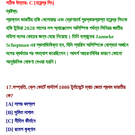
সঠিক উত্তর: C [হরেন্দ্র সিং]
দ্রষ্টব্য:
প্রাক্তন ভারতীয় হকি খেলোয়াড় এবং দ্রোণাচার্য পুরস্কারপ্রাপ্ত হরেন্দ্র সিংকে
হকি ইন্ডিয়া 2028 সালের লস অ্যাঞ্জেলেস অলিম্পিক পর্যন্ত সিনিয়র জাতীয়
মহিলা দলের কোচের জন্য বেছে নিয়েছে। তিনি হল্যান্ডের Janneke
Schopman এর স্থলাভিষিক্ত হন, যিনি প্যারিস অলিম্পিকে যোগ্যতা অর্জনে
দলের ব্যর্থতার পর পদত্যাগ করেছিলেন। আদর্শ আচরণবিধির কারণে কোনো
আনুষ্ঠানিক ঘোষণা দেওয়া হয়নি।
17.
সম্প্রতি, ক্লে কোর্টে মাস্টার্স 1000 টুর্নামেন্টে ম্যাচ জেতা প্রথম ভারতীয়
কে?
[A] সাগর কাশ্যপ
[B] সুমিত নাগাল
[C] নীতিন কীর্তনে
[D] রমেশ কৃষ্ণান