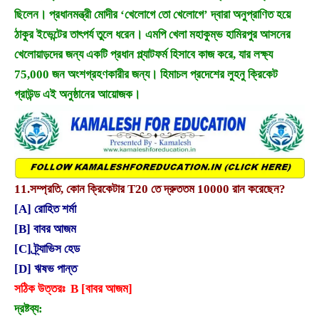
ছিলেন। প্রধানমন্ত্রী মোদীর ‘খেলোগে তো খেলোগে’ দ্বারা অনুপ্রাণিত হয়ে
ঠাকুর ইভেন্টের তাৎপর্য তুলে ধরেন। এমপি খেলা মহাকুম্ভ হামিরপুর আসনের
খেলোয়াড়দের জন্য একটি প্রধান প্ল্যাটফর্ম হিসাবে কাজ করে, যার লক্ষ্য
75,000 জন অংশগ্রহণকারীর জন্য। হিমাচল প্রদেশের লুহনু ক্রিকেট
গ্রাউন্ড এই অনুষ্ঠানের আয়োজক।
11.
সম্প্রতি, কোন ক্রিকেটার T20 তে দ্রুততম 10000 রান করেছেন?
[A] রোহিত শর্মা
[B] বাবর আজম
[C] ট্র্যাভিস হেড
[D] ঋষভ পান্ত
সঠিক উত্তরঃ B [বাবর আজম]
দ্রষ্টব্য: