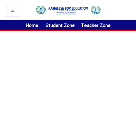
Skip
to
content
Home
Student Zone
Teacher Zone