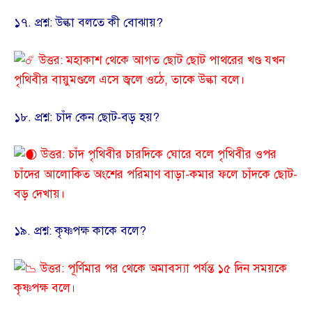
​১৭. প্রশ্ন: উল্কা বলতে কী বোঝায়?
উত্তর: মহাকাশ থেকে আগত ছোট ছোট পাথরের খণ্ড যখন
পৃথিবীর বায়ুমণ্ডলে এসে জ্বলে ওঠে, তাকে উল্কা বলে।
​১৮. প্রশ্ন: চাঁদ কেন ছোট-বড় হয়?
উত্তর: চাঁদ পৃথিবীর চারদিকে ঘোরে বলে পৃথিবীর ওপর
চাঁদের আলোকিত অংশের পরিমাণ বাড়া-কমার ফলে চাঁদকে ছোট-
বড় দেখায়।
​১৯. প্রশ্ন: কৃষ্ণপক্ষ কাকে বলে?
উত্তর: পূর্ণিমার পর থেকে অমাবস্যা পর্যন্ত ১৫ দিন সময়কে
কৃষ্ণপক্ষ বলে।