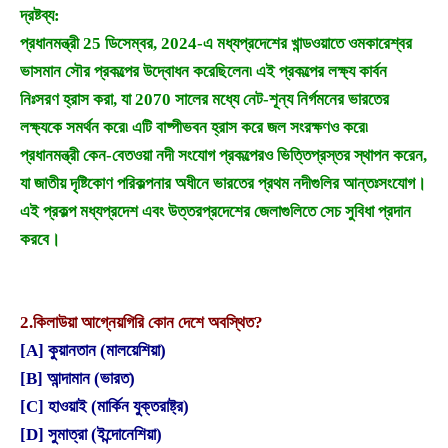
দ্রষ্টব্য:
প্রধানমন্ত্রী 25 ডিসেম্বর, 2024-এ মধ্যপ্রদেশের খান্ডওয়াতে ওমকারেশ্বর
ভাসমান সৌর প্রকল্পের উদ্বোধন করেছিলেন৷ এই প্রকল্পের লক্ষ্য কার্বন
নিঃসরণ হ্রাস করা, যা 2070 সালের মধ্যে নেট-শূন্য নির্গমনের ভারতের
লক্ষ্যকে সমর্থন করে৷ এটি বাষ্পীভবন হ্রাস করে জল সংরক্ষণও করে৷
প্রধানমন্ত্রী কেন-বেতওয়া নদী সংযোগ প্রকল্পেরও ভিত্তিপ্রস্তর স্থাপন করেন,
যা জাতীয় দৃষ্টিকোণ পরিকল্পনার অধীনে ভারতের প্রথম নদীগুলির আন্তঃসংযোগ।
এই প্রকল্প মধ্যপ্রদেশ এবং উত্তরপ্রদেশের জেলাগুলিতে সেচ সুবিধা প্রদান
করবে।
2.
কিলাউয়া আগ্নেয়গিরি কোন দেশে অবস্থিত?
[A] কুয়ানতান (মালয়েশিয়া)
[B] আন্দামান (ভারত)
[C] হাওয়াই (মার্কিন যুক্তরাষ্ট্র)
[D] সুমাত্রা (ইন্দোনেশিয়া)