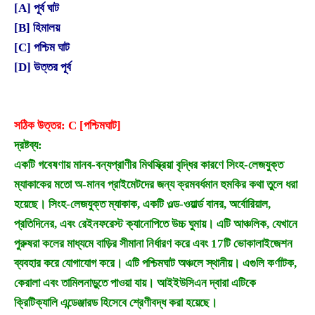
[A] পূর্ব ঘাট
[B] হিমালয়
[C] পশ্চিম ঘাট
[D] উত্তর পূর্ব
সঠিক উত্তর: C [পশ্চিমঘাট]
দ্রষ্টব্য:
একটি গবেষণায় মানব-বন্যপ্রাণীর মিথস্ক্রিয়া বৃদ্ধির কারণে সিংহ-লেজযুক্ত
ম্যাকাকের মতো অ-মানব প্রাইমেটদের জন্য ক্রমবর্ধমান হুমকির কথা তুলে ধরা
হয়েছে। সিংহ-লেজযুক্ত ম্যাকাক, একটি ওল্ড-ওয়ার্ল্ড বানর, অর্বোরিয়াল,
প্রতিদিনের, এবং রেইনফরেস্ট ক্যানোপিতে উচ্চ ঘুমায়। এটি আঞ্চলিক, যেখানে
পুরুষরা কলের মাধ্যমে বাড়ির সীমানা নির্ধারণ করে এবং 17টি ভোকালাইজেশন
ব্যবহার করে যোগাযোগ করে। এটি পশ্চিমঘাট অঞ্চলে স্থানীয়। এগুলি কর্ণাটক,
কেরালা এবং তামিলনাড়ুতে পাওয়া যায়। আইইউসিএন দ্বারা এটিকে
ক্রিটিক্যালি এন্ডেঞ্জারড হিসেবে শ্রেণীবদ্ধ করা হয়েছে।