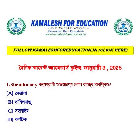
দৈনিক কারেন্ট অ্যাফেয়ার্স কুইজ: জানুয়ারী 3 , 2025
1.
Shendurney বন্যপ্রাণী অভয়ারণ্য কোন রাজ্যে অবস্থিত?
[A] কেরালা
[B] তামিলনাড়ু
[C] মহারাষ্ট্র
[D] কর্ণাটক