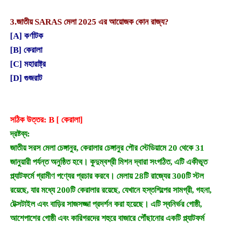
3.
জাতীয় SARAS মেলা 2025 এর আয়োজক কোন রাজ্য?
[A] কর্ণাটক
[B] কেরালা
[C] মহারাষ্ট্র
[D] গুজরাট
সঠিক উত্তর: B [ কেরালা]
দ্রষ্টব্য:
জাতীয় সরস মেলা চেঙ্গানুর, কেরালার চেঙ্গানুর পৌর স্টেডিয়ামে 20 থেকে 31
জানুয়ারী পর্যন্ত অনুষ্ঠিত হবে। কুদুম্বশ্রী মিশন দ্বারা সংগঠিত, এটি একীভূত
প্ল্যাটফর্মে গ্রামীণ পণ্যের প্রচার করবে। মেলায় 28টি রাজ্যের 300টি স্টল
রয়েছে, যার মধ্যে 200টি কেরালার রয়েছে, যেখানে হস্তশিল্পের সামগ্রী, গহনা,
টেক্সটাইল এবং বাড়ির সাজসজ্জা প্রদর্শন করা হয়েছে। এটি স্বনির্ভর গোষ্ঠী,
আশেপাশের গোষ্ঠী এবং কারিগরদের শহুরে বাজারে পৌঁছানোর একটি প্ল্যাটফর্ম