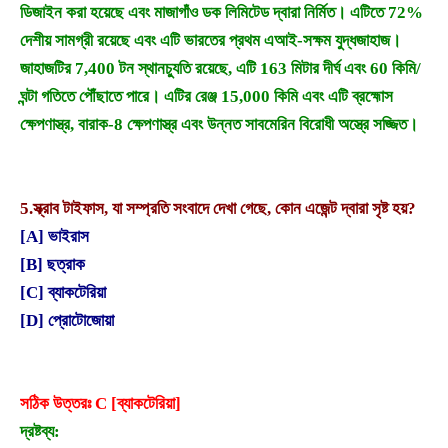
ডিজাইন করা হয়েছে এবং মাজাগাঁও ডক লিমিটেড দ্বারা নির্মিত। এটিতে 72%
দেশীয় সামগ্রী রয়েছে এবং এটি ভারতের প্রথম এআই-সক্ষম যুদ্ধজাহাজ।
জাহাজটির 7,400 টন স্থানচ্যুতি রয়েছে, এটি 163 মিটার দীর্ঘ এবং 60 কিমি/
ঘন্টা গতিতে পৌঁছাতে পারে। এটির রেঞ্জ 15,000 কিমি এবং এটি ব্রহ্মোস
ক্ষেপণাস্ত্র, বারাক-8 ক্ষেপণাস্ত্র এবং উন্নত সাবমেরিন বিরোধী অস্ত্রে সজ্জিত।
5.
স্ক্রাব টাইফাস, যা সম্প্রতি সংবাদে দেখা গেছে, কোন এজেন্ট দ্বারা সৃষ্ট হয়?
[A] ভাইরাস
[B] ছত্রাক
[C] ব্যাকটেরিয়া
[D] প্রোটোজোয়া
সঠিক উত্তরঃ C [ব্যাকটেরিয়া]
দ্রষ্টব্য: