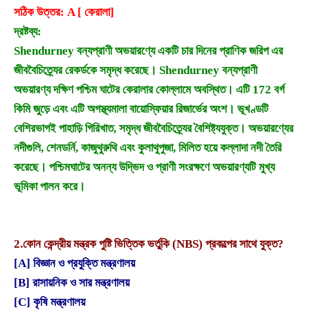
সঠিক উত্তর: A [ কেরালা]
দ্রষ্টব্য:
Shendurney বন্যপ্রাণী অভয়ারণ্যে একটি চার দিনের প্রাণিক জরিপ এর
জীববৈচিত্র্যের রেকর্ডকে সমৃদ্ধ করেছে। Shendurney বন্যপ্রাণী
অভয়ারণ্য দক্ষিণ পশ্চিম ঘাটের কেরালার কোল্লামে অবস্থিত। এটি 172 বর্গ
কিমি জুড়ে এবং এটি অগস্থ্যমালা বায়োস্ফিয়ার রিজার্ভের অংশ। ভূখণ্ডটি
বেশিরভাগই পাহাড়ি গিরিখাত, সমৃদ্ধ জীববৈচিত্র্যের বৈশিষ্ট্যযুক্ত। অভয়ারণ্যের
নদীগুলি, শেনডর্নি, কাজুথুরুথি এবং কুলাথুপুজা, মিলিত হয়ে কল্লাদা নদী তৈরি
করেছে। পশ্চিমঘাটের অনন্য উদ্ভিদ ও প্রাণী সংরক্ষণে অভয়ারণ্যটি মুখ্য
ভূমিকা পালন করে।
2.
কোন কেন্দ্রীয় মন্ত্রক পুষ্টি ভিত্তিক ভর্তুকি (NBS) প্রকল্পের সাথে যুক্ত?
[A] বিজ্ঞান ও প্রযুক্তি মন্ত্রণালয়
[B] রাসায়নিক ও সার মন্ত্রণালয়
[C] কৃষি মন্ত্রণালয়