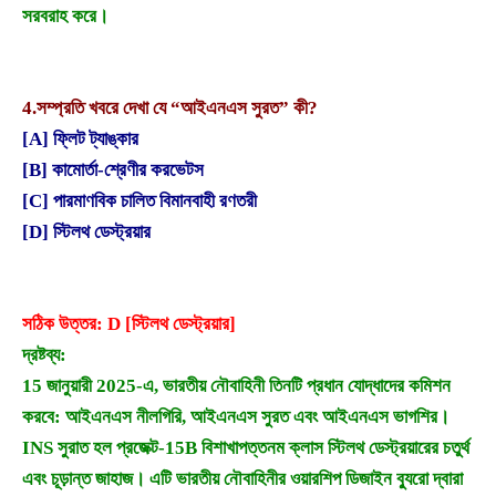
সরবরাহ করে।
4.
সম্প্রতি খবরে দেখা যে “আইএনএস সুরত” কী?
[A] ফ্লিট ট্যাঙ্কার
[B] কামোর্তা-শ্রেণীর করভেটস
[C] পারমাণবিক চালিত বিমানবাহী রণতরী
[D] স্টিলথ ডেস্ট্রয়ার
সঠিক উত্তর: D [স্টিলথ ডেস্ট্রয়ার]
দ্রষ্টব্য:
15 জানুয়ারী 2025-এ, ভারতীয় নৌবাহিনী তিনটি প্রধান যোদ্ধাদের কমিশন
করবে: আইএনএস নীলগিরি, আইএনএস সুরত এবং আইএনএস ভাগশির।
INS সুরাত হল প্রজেক্ট-15B বিশাখাপত্তনম ক্লাস স্টিলথ ডেস্ট্রয়ারের চতুর্থ
এবং চূড়ান্ত জাহাজ। এটি ভারতীয় নৌবাহিনীর ওয়ারশিপ ডিজাইন ব্যুরো দ্বারা