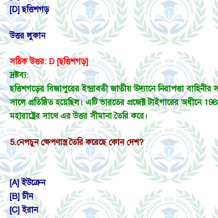
[D] ছত্তিশগড়
উত্তর লুকান
সঠিক উত্তর: D [ছত্তিশগড়]
দ্রষ্টব্য:
ছত্তিশগড়ের বিজাপুরের ইন্দ্রাবতী জাতীয় উদ্যানে নিরাপত্তা বাহিনী
সালে প্রতিষ্ঠিত হয়েছিল। এটি ভারতের প্রজেক্ট টাইগারের অধীনে 198
মহারাষ্ট্রের সাথে এর উত্তর সীমানা তৈরি করে।
5.
নেপচুন ক্ষেপণাস্ত্র তৈরি করেছে কোন দেশ?
[A] ইউক্রেন
[B] চীন
[C] ইরান