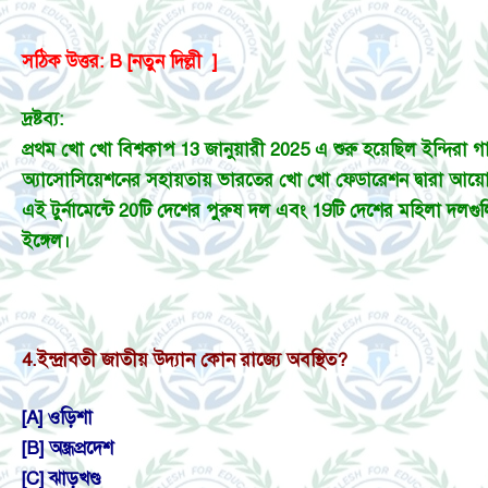
সঠিক উত্তর: B [নতুন দিল্লী ]
দ্রষ্টব্য:
প্রথম খো খো বিশ্বকাপ 13 জানুয়ারী 2025 এ শুরু হয়েছিল ইন্দিরা 
অ্যাসোসিয়েশনের সহায়তায় ভারতের খো খো ফেডারেশন দ্বারা আয়োজ
এই টুর্নামেন্টে 20টি দেশের পুরুষ দল এবং 19টি দেশের মহিলা দলগুলিক
ইঙ্গেল।
4.
ইন্দ্রাবতী জাতীয় উদ্যান কোন রাজ্যে অবস্থিত?
[A] ওড়িশা
[B] অন্ধ্রপ্রদেশ
[C] ঝাড়খণ্ড