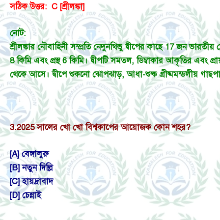
সঠিক উত্তর: C [শ্রীলঙ্কা]
নোট:
শ্রীলঙ্কার নৌবাহিনী সম্প্রতি নেদুনথিভু দ্বীপের কাছে 17 জন ভারতীয় জে
8 কিমি এবং প্রস্থ 6 কিমি। দ্বীপটি সমতল, ডিম্বাকার আকৃতির এবং প্র
থেকে আসে। দ্বীপে শুকনো ঝোপঝাড়, আধা-শুষ্ক গ্রীষ্মমন্ডলীয় গাছপাল
3.
2025 সালের খো খো বিশ্বকাপের আয়োজক কোন শহর?
[A] বেঙ্গালুরু
[B] নতুন দিল্লি
[C] হায়দ্রাবাদ
[D] চেন্নাই