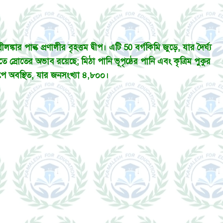
কার পাল্ক প্রণালীর বৃহত্তম দ্বীপ। এটি 50 বর্গকিমি জুড়ে, যার দৈর্ঘ্য
ে স্রোতের অভাব রয়েছে; মিঠা পানি ভূপৃষ্ঠের পানি এবং কৃত্রিম পুকুর
বীপে অবস্থিত, যার জনসংখ্যা ৪,৮০০।