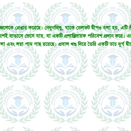
লেকে গ্রেপ্তার করেছে। নেদুনথিভু, যাকে ডেলফ্ট দ্বীপও বলা হয়, এটি শ্রীলঙ্
ায়শই বাতাসে ভেসে যায়, যা একটি প্রশান্তিদায়ক পরিবেশ প্রদান করে। এত
া এবং লম্বা পাম গাছ রয়েছে। প্রবাল খণ্ড দিয়ে তৈরি একটি ডাচ দুর্গ দ্