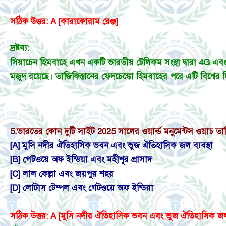
সঠিক উত্তর: A [কারাকোরাম রেঞ্জ]
দ্রষ্টব্য:
সিয়াচেন হিমবাহে এখন একটি ভারতীয় টেলিকম সংস্থা দ্বারা 4G এব
মজুদ রয়েছে। তাজিকিস্তানের ফেদচেঙ্কো হিমবাহের পরে এটি বিশ্বের দ
5.
ভারতের কোন দুটি সাইট 2025 সালের ওয়ার্ল্ড মনুমেন্টস ওয়াচ তালিক
[A] মুসি নদীর ঐতিহাসিক ভবন এবং ভুজ ঐতিহাসিক জল ব্যবস্থা
[B] গেটওয়ে অফ ইন্ডিয়া এবং মহীশূর প্রাসাদ
[C] লাল কেল্লা এবং জয়পুর শহর
[D] লোটাস টেম্পল এবং গেটওয়ে অফ ইন্ডিয়া
সঠিক উত্তর: A [মুসি নদীর ঐতিহাসিক ভবন এবং ভুজ ঐতিহাসিক জল ব