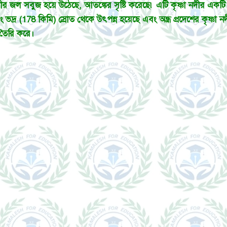
দীর জল সবুজ হয়ে উঠেছে, আতঙ্কের সৃষ্টি করেছে৷ এটি কৃষ্ণা নদীর একটি 
ং ভদ্র (178 কিমি) স্রোত থেকে উৎপন্ন হয়েছে এবং অন্ধ্র প্রদেশের কৃষ্
া তৈরি করে।