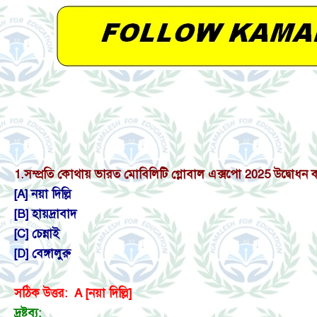
1.
সম্প্রতি কোথায় ভারত মোবিলিটি গ্লোবাল এক্সপো 2025 উদ্বোধন 
[A] নয়া দিল্লি
[B] হায়দ্রাবাদ
[C] চেন্নাই
[D] বেঙ্গালুরু
সঠিক উত্তর: A [নয়া দিল্লি]
দ্রষ্টব্য: