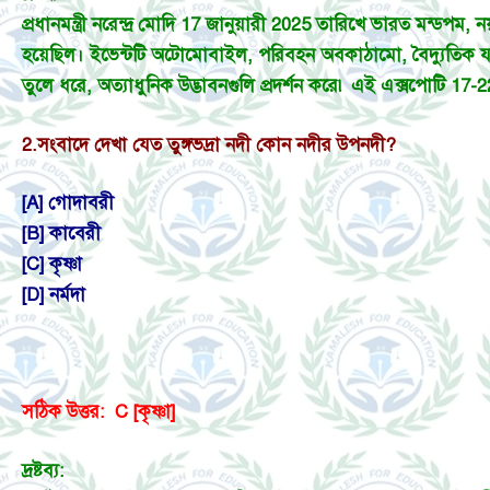
প্রধানমন্ত্রী নরেন্দ্র মোদি 17 জানুয়ারী 2025 তারিখে ভারত মন্ডপম
হয়েছিল। ইভেন্টটি অটোমোবাইল, পরিবহন অবকাঠামো, বৈদ্যুতিক যান
তুলে ধরে, অত্যাধুনিক উদ্ভাবনগুলি প্রদর্শন করে৷ এই এক্সপোটি 17-22
2.
সংবাদে দেখা যেত তুঙ্গভদ্রা নদী কোন নদীর উপনদী?
[A] গোদাবরী
[B] কাবেরী
[C] কৃষ্ণা
[D] নর্মদা
সঠিক উত্তর: C [কৃষ্ণা]
দ্রষ্টব্য: