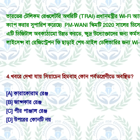
ভারতের টেলিকম রেগুলেটরি অথরিটি (TRAI) প্রধানমন্ত্রীর Wi-Fi অ্যাক্
ক্যাপ করার সুপারিশ করেছে৷ PM-WANI স্কিমটি 2020 সালের ডিসেম্
এটি ডিজিটাল অবকাঠামো উন্নত করতে, ক্ষুদ্র উদ্যোক্তাদের জন্য কর্ম
লাইসেন্স বা রেজিস্ট্রেশন ফি ছাড়াই শেষ-মাইল ডেলিভারির জন্য 
4.
খবরে দেখা যায় সিয়াচেন হিমবাহ কোন পর্বতশ্রেণীতে অবস্থিত?
[A] কারাকোরাম রেঞ্জ
[B] জান্সকার রেঞ্জ
[C] পীর পাঞ্জাল রেঞ্জ
[D] উপরের কোনটি নয়