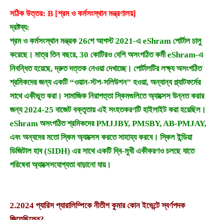
সঠিক উত্তর: B [শ্রম ও কর্মসংস্থান মন্ত্রণালয়]
দ্রষ্টব্য:
শ্রম ও কর্মসংস্থান মন্ত্রক 26শে আগস্ট 2021-এ eShram পোর্টাল চালু
করেছে। মাত্র তিন বছরে, 30 কোটিরও বেশি অসংগঠিত কর্মী eShram-এ
নিবন্ধিত হয়েছে, দ্রুত দত্তক নেওয়া দেখাচ্ছে। পোর্টালটির লক্ষ্য অসংগঠিত
শ্রমিকদের জন্য একটি “ওয়ান-স্টপ-সলিউশন” হওয়া, অন্যান্য প্ল্যাটফর্মের
সাথে একীভূত করা। সামাজিক নিরাপত্তা স্কিমগুলিতে অ্যাক্সেস উন্নত করার
জন্য 2024-25 বাজেট বক্তৃতায় এই সংহতকরণটি হাইলাইট করা হয়েছিল।
eShram অসংগঠিত শ্রমিকদের PMJJBY, PMSBY, AB-PMJAY,
এবং অন্যদের মতো স্কিম অ্যাক্সেস করতে সাহায্য করবে। স্কিল ইন্ডিয়া
ডিজিটাল হাব (SIDH) এর সাথে একটি দ্বি-মুখী একীকরণও চলছে যাতে
পরিষেবা অ্যাক্সেসযোগ্যতা বাড়ানো যায়।
2.
2024 প্যারিস প্যারালিম্পিকে নীতীশ কুমার কোন ইভেন্টে স্বর্ণপদক
জিতেছিলেন?