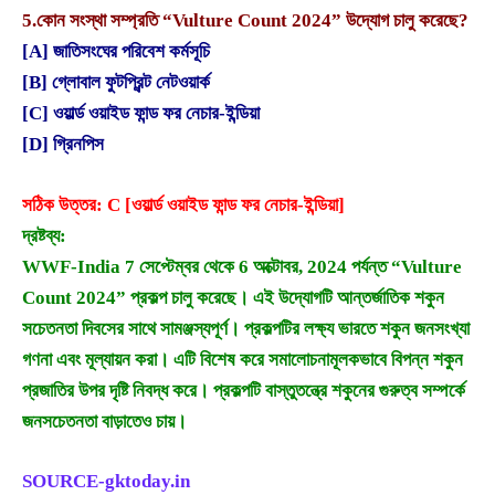
5.
কোন সংস্থা সম্প্রতি “Vulture Count 2024” উদ্যোগ চালু করেছে?
[A] জাতিসংঘের পরিবেশ কর্মসূচি
[B] গ্লোবাল ফুটপ্রিন্ট নেটওয়ার্ক
[C] ওয়ার্ল্ড ওয়াইড ফান্ড ফর নেচার-ইন্ডিয়া
[D] গ্রিনপিস
সঠিক উত্তর: C [ওয়ার্ল্ড ওয়াইড ফান্ড ফর নেচার-ইন্ডিয়া]
দ্রষ্টব্য:
WWF-India 7 সেপ্টেম্বর থেকে 6 অক্টোবর, 2024 পর্যন্ত “Vulture
Count 2024” প্রকল্প চালু করেছে। এই উদ্যোগটি আন্তর্জাতিক শকুন
সচেতনতা দিবসের সাথে সামঞ্জস্যপূর্ণ। প্রকল্পটির লক্ষ্য ভারতে শকুন জনসংখ্যা
গণনা এবং মূল্যায়ন করা। এটি বিশেষ করে সমালোচনামূলকভাবে বিপন্ন শকুন
প্রজাতির উপর দৃষ্টি নিবদ্ধ করে। প্রকল্পটি বাস্তুতন্ত্রে শকুনের গুরুত্ব সম্পর্কে
জনসচেতনতা বাড়াতেও চায়।
SOURCE-gktoday.in