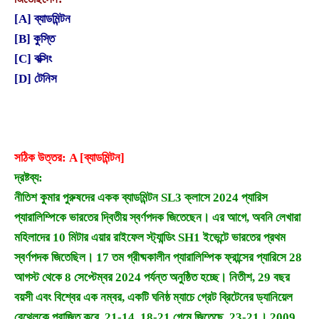
[A] ব্যাডমিন্টন
[B] কুস্তি
[C] বক্সিং
[D] টেনিস
সঠিক উত্তর: A [ব্যাডমিন্টন]
দ্রষ্টব্য:
নীতিশ কুমার পুরুষদের একক ব্যাডমিন্টন SL3 ক্লাসে 2024 প্যারিস
প্যারালিম্পিকে ভারতের দ্বিতীয় স্বর্ণপদক জিতেছেন। এর আগে, অবনি লেখারা
মহিলাদের 10 মিটার এয়ার রাইফেল স্ট্যান্ডিং SH1 ইভেন্টে ভারতের প্রথম
স্বর্ণপদক জিতেছিল। 17 তম গ্রীষ্মকালীন প্যারালিম্পিক ফ্রান্সের প্যারিসে 28
আগস্ট থেকে 8 সেপ্টেম্বর 2024 পর্যন্ত অনুষ্ঠিত হচ্ছে। নিতীশ, 29 বছর
বয়সী এবং বিশ্বের এক নম্বর, একটি ঘনিষ্ঠ ম্যাচে গ্রেট ব্রিটেনের ড্যানিয়েল
বেথেলকে পরাজিত করে, 21-14, 18-21 গেমে জিতেছে, 23-21। 2009