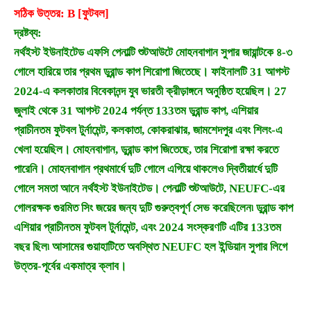
সঠিক উত্তর: B [ফুটবল]
দ্রষ্টব্য:
নর্থইস্ট ইউনাইটেড এফসি পেনাল্টি শুটআউটে মোহনবাগান সুপার জায়ান্টকে ৪-৩
গোলে হারিয়ে তার প্রথম ডুরান্ড কাপ শিরোপা জিতেছে। ফাইনালটি 31 আগস্ট
2024-এ কলকাতার বিবেকানন্দ যুব ভারতী ক্রীড়াঙ্গনে অনুষ্ঠিত হয়েছিল। 27
জুলাই থেকে 31 আগস্ট 2024 পর্যন্ত 133তম ডুরান্ড কাপ, এশিয়ার
প্রাচীনতম ফুটবল টুর্নামেন্ট, কলকাতা, কোকরাঝার, জামশেদপুর এবং শিলং-এ
খেলা হয়েছিল। মোহনবাগান, ডুরান্ড কাপ জিতেছে, তার শিরোপা রক্ষা করতে
পারেনি। মোহনবাগান প্রথমার্ধে দুটি গোলে এগিয়ে থাকলেও দ্বিতীয়ার্ধে দুটি
গোলে সমতা আনে নর্থইস্ট ইউনাইটেড। পেনাল্টি শুটআউটে, NEUFC-এর
গোলরক্ষক গুরমিত সিং জয়ের জন্য দুটি গুরুত্বপূর্ণ সেভ করেছিলেন৷ ডুরান্ড কাপ
এশিয়ার প্রাচীনতম ফুটবল টুর্নামেন্ট, এবং 2024 সংস্করণটি এটির 133তম
বছর ছিল৷ আসামের গুয়াহাটিতে অবস্থিত NEUFC হল ইন্ডিয়ান সুপার লিগে
উত্তর-পূর্বের একমাত্র ক্লাব।