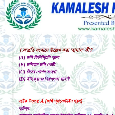
1.সম্প্রতি সংবাদে উল্লেখ করা ‘হামাস’ কী?
[A] জঙ্গি ফিলিস্তিনি গ্রুপ
[B] রাশিয়ান জঙ্গি গোষ্ঠী
[C] চীনের গোপন সংস্থা
[D] ইউক্রেনের নিরাপত্তা বাহিনী
সঠিক উত্তর: A [জঙ্গি প্যালেস্টাইন গ্রুপ]
দ্রষ্টব্য: