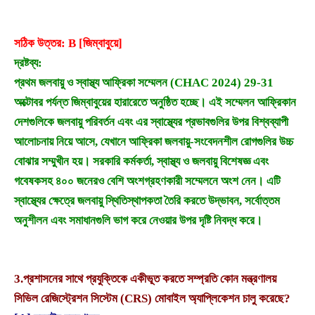
সঠিক উত্তর: B [জিম্বাবুয়ে]
দ্রষ্টব্য:
প্রথম জলবায়ু ও স্বাস্থ্য আফ্রিকা সম্মেলন (CHAC 2024) 29-31
অক্টোবর পর্যন্ত জিম্বাবুয়ের হারারেতে অনুষ্ঠিত হচ্ছে। এই সম্মেলন আফ্রিকান
দেশগুলিকে জলবায়ু পরিবর্তন এবং এর স্বাস্থ্যের প্রভাবগুলির উপর বিশ্বব্যাপী
আলোচনায় নিয়ে আসে, যেখানে আফ্রিকা জলবায়ু-সংবেদনশীল রোগগুলির উচ্চ
বোঝার সম্মুখীন হয়। সরকারি কর্মকর্তা, স্বাস্থ্য ও জলবায়ু বিশেষজ্ঞ এবং
গবেষকসহ ৪০০ জনেরও বেশি অংশগ্রহণকারী সম্মেলনে অংশ নেন। এটি
স্বাস্থ্যের ক্ষেত্রে জলবায়ু স্থিতিস্থাপকতা তৈরি করতে উদ্ভাবন, সর্বোত্তম
অনুশীলন এবং সমাধানগুলি ভাগ করে নেওয়ার উপর দৃষ্টি নিবদ্ধ করে।
3.
প্রশাসনের সাথে প্রযুক্তিকে একীভূত করতে সম্প্রতি কোন মন্ত্রণালয়
সিভিল রেজিস্ট্রেশন সিস্টেম (CRS) মোবাইল অ্যাপ্লিকেশন চালু করেছে?