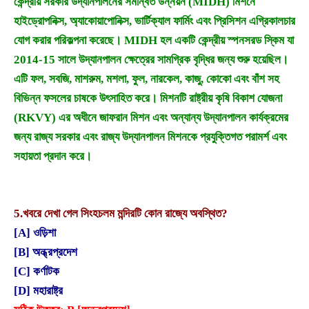
কেন্দ্রীয় সরকার উদ্যানপালনের সমন্বিত উন্নয়ন (MIDH) মিশনে
হাইড্রোপনিক্স, অ্যাকোয়াপোনিক্স, ভার্টিক্যাল ফার্মিং এবং প্রিসিশন এগ্রিকালচার
যোগ করার পরিকল্পনা করেছে। MIDH হল একটি কেন্দ্রীয় স্পনসরড স্কিম যা
2014-15 সালে উদ্যানপালন ক্ষেত্রের সামগ্রিক বৃদ্ধির জন্য শুরু হয়েছিল।
এটি ফল, সবজি, মাশরুম, মশলা, ফুল, নারকেল, কাজু, কোকো এবং বাঁশ সহ
বিভিন্ন ফসলের চাষকে উৎসাহিত করে। মিশনটি রাষ্ট্রীয় কৃষি বিকাশ যোজনা
(RKVY) এর অধীনে জাফরান মিশন এবং অন্যান্য উদ্যানপালন কার্যক্রমের
জন্য রাজ্য সরকার এবং রাজ্য উদ্যানপালন মিশনকে প্রযুক্তিগত পরামর্শ এবং
সহায়তা প্রদান করে।
5.
খবরে দেখা গেল সিংহচলম মন্দিরটি কোন রাজ্যে অবস্থিত?
[A] ওড়িশা
[B] অন্ধ্রপ্রদেশ
[C] কর্ণাটক
[D] মহারাষ্ট্র