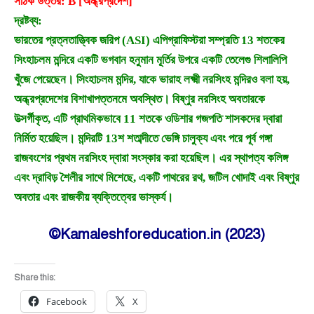
সঠিক উত্তর: B [অন্ধ্রপ্রদেশ]
দ্রষ্টব্য:
ভারতের প্রত্নতাত্ত্বিক জরিপ (ASI) এপিগ্রাফিস্টরা সম্প্রতি 13 শতকের
সিংহাচলম মন্দিরে একটি ভগবান হনুমান মূর্তির উপরে একটি তেলেগু শিলালিপি
খুঁজে পেয়েছেন। সিংহাচলম মন্দির, যাকে ভারাহ লক্ষ্মী নরসিংহ মন্দিরও বলা হয়,
অন্ধ্রপ্রদেশের বিশাখাপত্তনমে অবস্থিত। বিষ্ণুর নরসিংহ অবতারকে
উত্সর্গীকৃত, এটি প্রাথমিকভাবে 11 শতকে ওডিশার গজপতি শাসকদের দ্বারা
নির্মিত হয়েছিল। মন্দিরটি 13শ শতাব্দীতে ভেঙ্গি চালুক্য এবং পরে পূর্ব গঙ্গা
রাজবংশের প্রথম নরসিংহ দ্বারা সংস্কার করা হয়েছিল। এর স্থাপত্য কলিঙ্গ
এবং দ্রাবিড় শৈলীর সাথে মিশেছে, একটি পাথরের রথ, জটিল খোদাই এবং বিষ্ণুর
অবতার এবং রাজকীয় ব্যক্তিত্বের ভাস্কর্য।
©Kamaleshforeducation.in (2023)
Share this:
Facebook
X