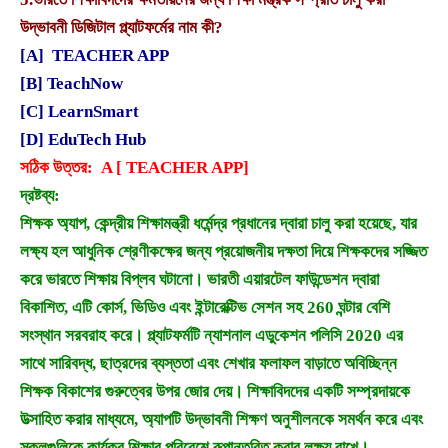
উদ্ভাবনী ডিজিটাল প্ল্যাটফর্মের নাম কী?
[A] TEACHER APP
[B] TeachNow
[C] LearnSmart
[D] EduTech Hub
সঠিক উত্তর: A [ TEACHER APP]
দ্রষ্টব্য:
শিক্ষক অ্যাপ, কেন্দ্রীয় শিক্ষামন্ত্রী ধর্মেন্দ্র প্রধানের দ্বারা চালু করা হয়েছে, যার
লক্ষ্য হল আধুনিক শ্রেণীকক্ষের জন্য প্রয়োজনীয় দক্ষতা দিয়ে শিক্ষকদের সজ্জিত
করে ভারতে শিক্ষায় বিপ্লব ঘটানো। ভারতী এয়ারটেল ফাউন্ডেশন দ্বারা
বিকাশিত, এটি কোর্স, ভিডিও এবং ইন্টারেক্টিভ সেশন সহ 260 ঘন্টার বেশি
সংস্থান সরবরাহ করে। প্ল্যাটফর্মটি ন্যাশনাল এডুকেশন পলিসি 2020 এর
সাথে সারিবদ্ধ, ছাত্রদের ব্যস্ততা এবং শেখার ফলাফল বাড়াতে অবিচ্ছিন্ন
শিক্ষক বিকাশের গুরুত্বের উপর জোর দেয়। শিক্ষাবিদদের একটি সম্প্রদায়কে
উত্সাহিত করার মাধ্যমে, অ্যাপটি উদ্ভাবনী শিক্ষণ অনুশীলনকে সমর্থন করে এবং
স্কুলগুলিকে কার্যকর শিক্ষার পরিবেশে রূপান্তরিত করার লক্ষ্য রাখে।