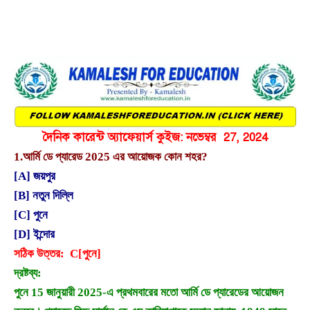
দৈনিক কারেন্ট অ্যাফেয়ার্স কুইজ: নভেম্বর 27, 2024
1.
আর্মি ডে প্যারেড 2025 এর আয়োজক কোন শহর?
[A] জয়পুর
[B] নতুন দিল্লি
[C] পুনে
[D] ইন্দোর
সঠিক উত্তর: C[পুনে]
দ্রষ্টব্য:
পুনে 15 জানুয়ারী 2025-এ প্রথমবারের মতো আর্মি ডে প্যারেডের আয়োজন