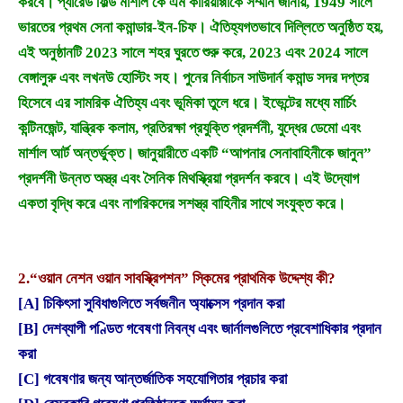
করবে। প্যারেড ফিল্ড মার্শাল কে এম কারিয়াপ্পাকে সম্মান জানায়, 1949 সালে
ভারতের প্রথম সেনা কমান্ডার-ইন-চিফ। ঐতিহ্যগতভাবে দিল্লিতে অনুষ্ঠিত হয়,
এই অনুষ্ঠানটি 2023 সালে শহর ঘুরতে শুরু করে, 2023 এবং 2024 সালে
বেঙ্গালুরু এবং লখনউ হোস্টিং সহ। পুনের নির্বাচন সাউদার্ন কমান্ড সদর দপ্তর
হিসেবে এর সামরিক ঐতিহ্য এবং ভূমিকা তুলে ধরে। ইভেন্টের মধ্যে মার্চিং
কন্টিনজেন্ট, যান্ত্রিক কলাম, প্রতিরক্ষা প্রযুক্তি প্রদর্শনী, যুদ্ধের ডেমো এবং
মার্শাল আর্ট অন্তর্ভুক্ত। জানুয়ারীতে একটি “আপনার সেনাবাহিনীকে জানুন”
প্রদর্শনী উন্নত অস্ত্র এবং সৈনিক মিথস্ক্রিয়া প্রদর্শন করবে। এই উদ্যোগ
একতা বৃদ্ধি করে এবং নাগরিকদের সশস্ত্র বাহিনীর সাথে সংযুক্ত করে।
2.
“ওয়ান নেশন ওয়ান সাবস্ক্রিপশন” স্কিমের প্রাথমিক উদ্দেশ্য কী?
[A] চিকিৎসা সুবিধাগুলিতে সর্বজনীন অ্যাক্সেস প্রদান করা
[B] দেশব্যাপী পণ্ডিত গবেষণা নিবন্ধ এবং জার্নালগুলিতে প্রবেশাধিকার প্রদান
করা
[C] গবেষণার জন্য আন্তর্জাতিক সহযোগিতার প্রচার করা