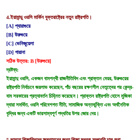
4.
ইয়ামান্ডু ওরসি মার্কিন যুক্তরাষ্ট্রের নতুন রাষ্ট্রপতি।
[A] প্যারাগুয়ে
[B] উরুগুয়ে
[C] ভেনিজুয়েলা
[D] গায়ানা
সঠিক উত্তর: B [উরুগুয়ে]
দ্রষ্টব্য:
ইয়ামান্দু ওরসি, একজন বামপন্থী রাজনীতিবিদ এবং প্রাক্তন মেয়র, উরুগুয়ের
রাষ্ট্রপতি নির্বাচনে জয়লাভ করেছেন, পাঁচ বছরের রক্ষণশীল নেতৃত্বের পর কেন্দ্র-
বাম সরকারের প্রত্যাবর্তন চিহ্নিত করেছেন। প্রাক্তন রাষ্ট্রপতি হোসে মুজিকা
দ্বারা সমর্থিত, ওরসি পরিবেশগত নীতি, সামাজিক অন্তর্ভুক্তি এবং অর্থনৈতিক
বৃদ্ধির জন্য একটি ভারসাম্যপূর্ণ পদ্ধতির উপর জোর দেয়।
5.
ভারতে শিক্ষাবিদদের ক্ষমতায়নের জন্য শিক্ষা মন্ত্রক সম্প্রতি চালু করা