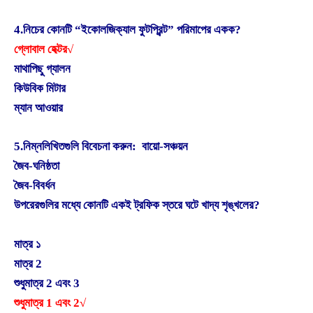
4.নিচের কোনটি “ইকোলজিক্যাল ফুটপ্রিন্ট” পরিমাপের একক?
গ্লোবাল হেক্টর√
মাথাপিছু গ্যালন
কিউবিক মিটার
ম্যান আওয়ার
5.নিম্নলিখিতগুলি বিবেচনা করুন: বায়ো-সঞ্চয়ন
জৈব-ঘনিষ্ঠতা
জৈব-বিবর্ধন
উপরেরগুলির মধ্যে কোনটি একই ট্রফিক স্তরে ঘটে খাদ্য শৃঙ্খলের?
মাত্র ১
মাত্র 2
শুধুমাত্র 2 এবং 3
শুধুমাত্র 1 এবং 2√