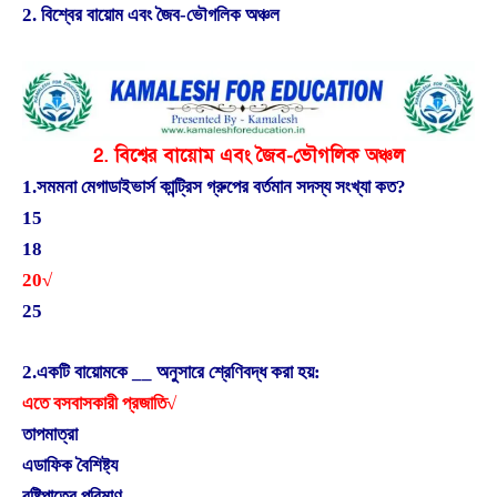
2. বিশ্বের বায়োম এবং জৈব-ভৌগলিক অঞ্চল
2. বিশ্বের বায়োম এবং জৈব-ভৌগলিক অঞ্চল
1.সমমনা মেগাডাইভার্স কান্ট্রিস গ্রুপের বর্তমান সদস্য সংখ্যা কত?
15
18
20√
25
2.একটি বায়োমকে __ অনুসারে শ্রেণিবদ্ধ করা হয়:
এতে বসবাসকারী প্রজাতি√
তাপমাত্রা
এডাফিক বৈশিষ্ট্য
বৃষ্টিপাতের পরিমাণ