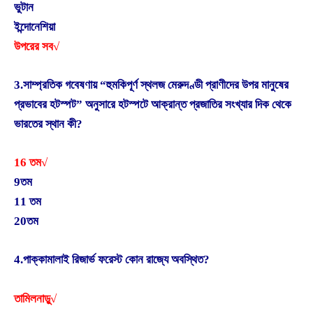
ভুটান
ইন্দোনেশিয়া
উপরের সব√
3.সাম্প্রতিক গবেষণায় “হুমকিপূর্ণ স্থলজ মেরুদণ্ডী প্রাণীদের উপর মানুষের
প্রভাবের হটস্পট” অনুসারে হটস্পটে আক্রান্ত প্রজাতির সংখ্যার দিক থেকে
ভারতের স্থান কী?
16 তম√
9তম
11 তম
20তম
4.পাক্কামালাই রিজার্ভ ফরেস্ট কোন রাজ্যে অবস্থিত?
তামিলনাড়ু√