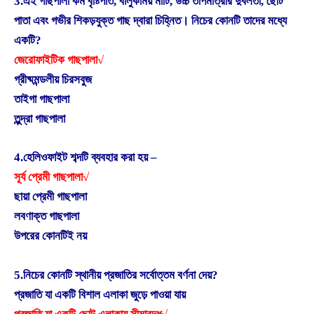
3.এই গাছপালা কম বৃষ্টিপাত, বালুকাময় মাটি, উচ্চ তাপমাত্রার দুর্বলতা, ছোট
পাতা এবং গভীর শিকড়যুক্ত গাছ দ্বারা চিহ্নিত। নিচের কোনটি তাদের মধ্যে
একটি?
জেরোফাইটিক গাছপালা√
গ্রীষ্মমন্ডলীয় চিরসবুজ
তাইগা গাছপালা
তুন্দ্রা গাছপালা
4.হেলিওফাইট শব্দটি ব্যবহার করা হয় –
সূর্য প্রেমী গাছপালা√
ছায়া প্রেমী গাছপালা
লবণাক্ত গাছপালা
উপরের কোনটিই নয়
5.নিচের কোনটি স্থানীয় প্রজাতির সর্বোত্তম বর্ণনা দেয়?
প্রজাতি যা একটি বিশাল এলাকা জুড়ে পাওয়া যায়