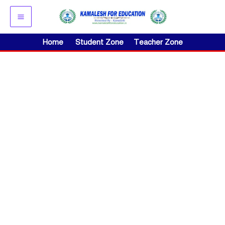
Skip
to
content
Home
Student Zone
Teacher Zone