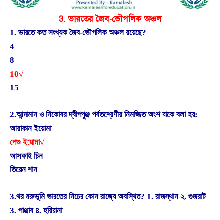
3. ভারতের জৈব-ভৌগলিক অঞ্চল
1. ভারতে কত সংখ্যক জৈব-ভৌগলিক অঞ্চল রয়েছে?
4
8
10√
15
2.আন্দামান ও নিকোবর দ্বীপপুঞ্জ পর্বতশ্রেণীর নিমজ্জিত অংশ যাকে বলা হয়:
আরাকান ইয়োমা
পেগু ইয়োমা√
আসকাই চিন
তিয়েন শান
3.থর মরুভূমি ভারতের নিচের কোন রাজ্যে অবস্থিত? 1. রাজস্থান ২. গুজরাট
3. পাঞ্জাব ৪. হরিয়ানা