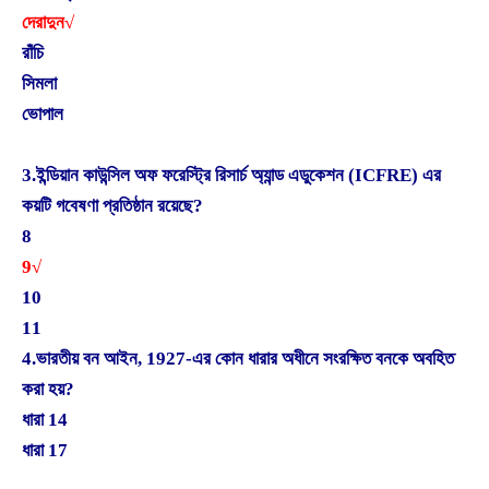
দেরাদুন√
রাঁচি
সিমলা
ভোপাল
3.ইন্ডিয়ান কাউন্সিল অফ ফরেস্ট্রি রিসার্চ অ্যান্ড এডুকেশন (ICFRE) এর
কয়টি গবেষণা প্রতিষ্ঠান রয়েছে?
8
9√
10
11
4.ভারতীয় বন আইন, 1927-এর কোন ধারার অধীনে সংরক্ষিত বনকে অবহিত
করা হয়?
ধারা 14
ধারা 17