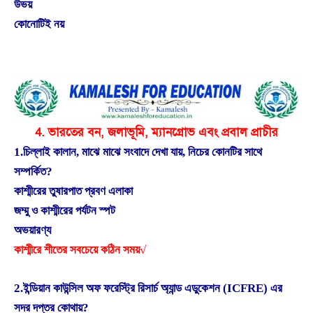
উভয়
কোনোটিই নয়
4. ভারতের বন, জলাভূমি, ম্যানগ্রোভ এবং প্রবাল প্রাচীর
1.চিল্লাই কালান, মাঝে মাঝে সংবাদে দেখা যায়, নিচের কোনটির সাথে
সম্পর্কিত?
কাশ্মীরের তুষারপাত প্রবণ এলাকা
জম্মু ও কাশ্মীরের পর্যটন স্পট
অভয়ারণ্য
কাশ্মীরে শীতের সবচেয়ে কঠিন সময়√
2.ইন্ডিয়ান কাউন্সিল অফ ফরেস্ট্রি রিসার্চ অ্যান্ড এডুকেশন (ICFRE) এর
সদর দপ্তর কোথায়?