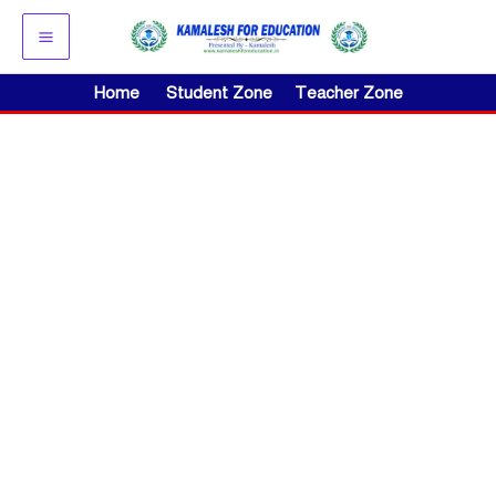
Skip
to
content
Home
Student Zone
Teacher Zone