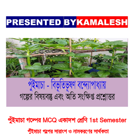
পুঁইমাচা গল্পের MCQ একাদশ শ্রেণি 1st Semester
পুঁইমাচা গল্পের সারাংশ ও নামকরণের সার্থকতা