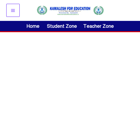
Skip
to
content
Home
Student Zone
Teacher Zone