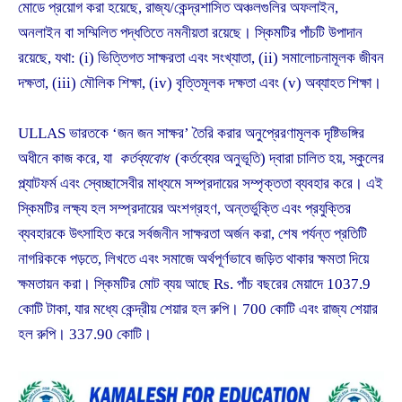
মোডে প্রয়োগ করা হয়েছে, রাজ্য/কেন্দ্রশাসিত অঞ্চলগুলির অফলাইন,
অনলাইন বা সম্মিলিত পদ্ধতিতে নমনীয়তা রয়েছে। স্কিমটির পাঁচটি উপাদান
রয়েছে, যথা: (i) ভিত্তিগত সাক্ষরতা এবং সংখ্যাতা, (ii) সমালোচনামূলক জীবন
দক্ষতা, (iii) মৌলিক শিক্ষা, (iv) বৃত্তিমূলক দক্ষতা এবং (v) অব্যাহত শিক্ষা।
ULLAS ভারতকে ‘জন জন সাক্ষর’ তৈরি করার অনুপ্রেরণামূলক দৃষ্টিভঙ্গির
অধীনে কাজ করে, যা
কর্তব্যবোধ
(কর্তব্যের অনুভূতি) দ্বারা চালিত হয়, স্কুলের
প্ল্যাটফর্ম এবং স্বেচ্ছাসেবীর মাধ্যমে সম্প্রদায়ের সম্পৃক্ততা ব্যবহার করে। এই
স্কিমটির লক্ষ্য হল সম্প্রদায়ের অংশগ্রহণ, অন্তর্ভুক্তি এবং প্রযুক্তির
ব্যবহারকে উৎসাহিত করে সর্বজনীন সাক্ষরতা অর্জন করা, শেষ পর্যন্ত প্রতিটি
নাগরিককে পড়তে, লিখতে এবং সমাজে অর্থপূর্ণভাবে জড়িত থাকার ক্ষমতা দিয়ে
ক্ষমতায়ন করা। স্কিমটির মোট ব্যয় আছে Rs. পাঁচ বছরের মেয়াদে 1037.9
কোটি টাকা, যার মধ্যে কেন্দ্রীয় শেয়ার হল রুপি। 700 কোটি এবং রাজ্য শেয়ার
হল রুপি। 337.90 কোটি।