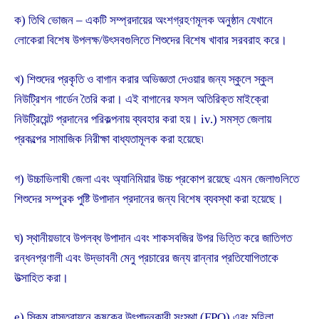
ক) তিথি ভোজন – একটি সম্প্রদায়ের অংশগ্রহণমূলক অনুষ্ঠান যেখানে
লোকেরা বিশেষ উপলক্ষ/উৎসবগুলিতে শিশুদের বিশেষ খাবার সরবরাহ করে।
খ) শিশুদের প্রকৃতি ও বাগান করার অভিজ্ঞতা দেওয়ার জন্য স্কুলে স্কুল
নিউট্রিশন গার্ডেন তৈরি করা। এই বাগানের ফসল অতিরিক্ত মাইক্রো
নিউট্রিয়েন্ট প্রদানের পরিকল্পনায় ব্যবহার করা হয়। iv.) সমস্ত জেলায়
প্রকল্পের সামাজিক নিরীক্ষা বাধ্যতামূলক করা হয়েছে৷
গ) উচ্চাভিলাষী জেলা এবং অ্যানিমিয়ার উচ্চ প্রকোপ রয়েছে এমন জেলাগুলিতে
শিশুদের সম্পূরক পুষ্টি উপাদান প্রদানের জন্য বিশেষ ব্যবস্থা করা হয়েছে।
ঘ) স্থানীয়ভাবে উপলব্ধ উপাদান এবং শাকসবজির উপর ভিত্তি করে জাতিগত
রন্ধনপ্রণালী এবং উদ্ভাবনী মেনু প্রচারের জন্য রান্নার প্রতিযোগিতাকে
উত্সাহিত করা।
e) স্কিম বাস্তবায়নে কৃষকের উৎপাদনকারী সংস্থা (FPO) এবং মহিলা