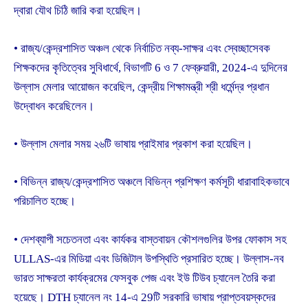
দ্বারা যৌথ চিঠি জারি করা হয়েছিল।
• রাজ্য/কেন্দ্রশাসিত অঞ্চল থেকে নির্বাচিত নব্য-সাক্ষর এবং স্বেচ্ছাসেবক
শিক্ষকদের কৃতিত্বের সুবিধার্থে, বিভাগটি 6 ও 7 ফেব্রুয়ারী, 2024-এ দুদিনের
উল্লাস মেলার আয়োজন করেছিল, কেন্দ্রীয় শিক্ষামন্ত্রী শ্রী ধর্মেন্দ্র প্রধান
উদ্বোধন করেছিলেন।
• উল্লাস মেলার সময় ২৬টি ভাষায় প্রাইমার প্রকাশ করা হয়েছিল।
• বিভিন্ন রাজ্য/কেন্দ্রশাসিত অঞ্চলে বিভিন্ন প্রশিক্ষণ কর্মসূচী ধারাবাহিকভাবে
পরিচালিত হচ্ছে।
• দেশব্যাপী সচেতনতা এবং কার্যকর বাস্তবায়ন কৌশলগুলির উপর ফোকাস সহ
ULLAS-এর মিডিয়া এবং ডিজিটাল উপস্থিতি প্রসারিত হচ্ছে। উল্লাস-নব
ভারত সাক্ষরতা কার্যক্রমের ফেসবুক পেজ এবং ইউ টিউব চ্যানেল তৈরি করা
হয়েছে। DTH চ্যানেল নং 14-এ 29টি সরকারি ভাষায় প্রাপ্তবয়স্কদের