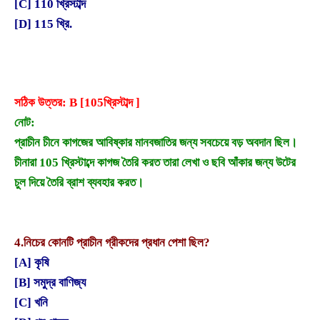
[C] 110 খ্রিস্টাব্দ
[D] 115 খ্রি.
সঠিক উত্তর: B [105খ্রিস্টাব্দ ]
নোট:
প্রাচীন চীনে কাগজের আবিষ্কার মানবজাতির জন্য সবচেয়ে বড় অবদান ছিল।
চীনারা 105 খ্রিস্টাব্দে কাগজ তৈরি করত তারা লেখা ও ছবি আঁকার জন্য উটের
চুল দিয়ে তৈরি ব্রাশ ব্যবহার করত।
4.
নিচের কোনটি প্রাচীন গ্রীকদের প্রধান পেশা ছিল?
[A] কৃষি
[B] সমুদ্র বাণিজ্য
[C] খনি