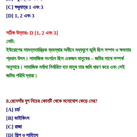
[C] শুধুমাত্র 1 এবং 3
[D] 1, 2 এবং 3
সঠিক উত্তর: D [1, 2 এবং 3]
নোট:
ইউরোপের সামন্ততান্ত্রিক ব্যবস্থার অধীনে মধ্যযুগে ভূমি ছিল সম্পদ ও ক্ষমতার
প্রধান উৎস। সামাজিক সংগঠন ছিল একজন মানুষের – জমির সাথে সম্পর্ক
অনুসারে। সামাজিক মর্যাদা নির্ধারিত হত মানুষ তার জমি ধারণ করে এবং সেই
জমির পরিধি দ্বারা।
8.
রেনেসাঁর যুগ নিচের কোনটি থেকে মনোযোগ কেড়ে নেয়?
[A] চার্চ
[B] ভাইকিংস
[C] রাজা
[D] শিল্প ও সাহিত্য