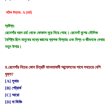
সঠিক উত্তর: A [চার্চ]
দ্রষ্টব্য:
রেনেসাঁর বয়স চার্চ থেকে ফোকাস দূরে নিয়ে গেছে। রেনেসাঁ যুগের মৌলিক
বৈশিষ্ট্য ছিল মানুষের মধ্যে জ্ঞানের ব্যাপক বিস্তার এবং বিশ্ব ও জীবনকে দেখার
নতুন উপায়।
9.
রেনেসাঁর নিচের কোন চিত্রটি মানবতাবাদী আন্দোলনের সাথে সবচেয়ে বেশি
যুক্ত?
[A] লুথার
[B] পেট্রার্ক
[C] আরো
[D] দা ভিঞ্চি