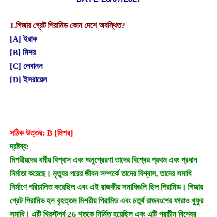
1.
গিজার গ্রেট পিরামিড কোন দেশে অবস্থিত?
[A] ইরাক
[B] মিশর
[C] লেবানন
[D] ইসরায়েল
সঠিক উত্তর: B [মিশর]
দ্রষ্টব্য:
মিশরীয়দের ধর্মীয় বিশ্বাস এবং অনুপ্রেরণা তাদের বিশ্বের প্রথম এবং প্রধান
নির্মাতা করেছে। মৃত্যুর পরের জীবন সম্পর্কে তাদের বিশ্বাস, তাদের সমাধি
নির্মাণে পরিচালিত করেছিল এবং এই রাজকীয় সমাধিগুলি ছিল পিরামিড। গিজার
গ্রেট পিরামিড হল বৃহত্তম মিশরীয় পিরামিড এবং চতুর্থ রাজবংশের ফারাও খুফুর
সমাধি। এটি খ্রিস্টপূর্ব 26 শতকে নির্মিত হয়েছিল এবং এটি প্রাচীন বিশ্বের