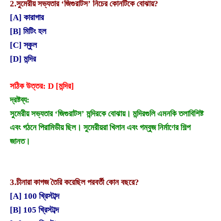
2.
সুমেরীয় সভ্যতার ‘জিগুরাটস’ নিচের কোনটিকে বোঝায়?
[A] কারাগার
[B] মিটিং হল
[C] স্কুল
[D] মন্দির
সঠিক উত্তর: D [মন্দির]
দ্রষ্টব্য:
সুমেরীয় সভ্যতার ‘জিগুরাটস’ মন্দিরকে বোঝায়। মন্দিরগুলি এমনকি তলাবিশিষ্ট
এবং গঠনে পিরামিডীয় ছিল। সুমেরীয়রা খিলান এবং গম্বুজ নির্মাণের শিল্প
জানত।
3.
চীনারা কাগজ তৈরি করেছিল পরবর্তী কোন বছরে?
[A] 100 খ্রিস্টাব্দ
[B] 105 খ্রিস্টাব্দ