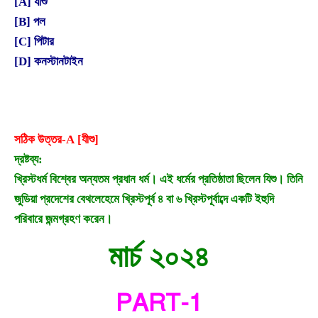
[A] যীশু
[B] পল
[C] পিটার
[D] কনস্টানটাইন
সঠিক উত্তর-A [যীশু]
দ্রষ্টব্য:
খ্রিস্টধর্ম বিশ্বের অন্যতম প্রধান ধর্ম। এই ধর্মের প্রতিষ্ঠাতা ছিলেন যিশু। তিনি
জুডিয়া প্রদেশের বেথলেহেমে খ্রিস্টপূর্ব ৪ বা ৬ খ্রিস্টপূর্বাব্দে একটি ইহুদি
পরিবারে জন্মগ্রহণ করেন।
মার্চ ২০২৪
PART-1