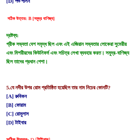
[D] পশু পালন
সঠিক উত্তর: B [সমুদ্র বাণিজ্য]
দ্রষ্টব্য:
গ্রীক সভ্যতা বেশ সমৃদ্ধ ছিল এবং এই এজিয়ান সভ্যতার লোকেরা সুমেরীয়
এবং মিশরীয়দের কিউনিফর্ম এবং সচিত্র লেখা ব্যবহার করত। সমুদ্র-বাণিজ্য
ছিল তাদের প্রধান পেশা।
5.
যে নদীর উপর রোম প্রতিষ্ঠিত হয়েছিল তার নাম নিচের কোনটি?
[A] রুবিকন
[B] ফোরাম
[C] রোমুলাস
[D] টাইবার
সঠিক উত্তর:
D [
টাইবার
]