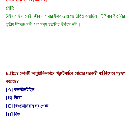
নোট:
টাইবার ছিল সেই নদীর নাম যার উপর রোম প্রতিষ্ঠিত হয়েছিল। টাইবার ইতালির
তৃতীয় দীর্ঘতম নদী এবং মধ্য ইতালির দীর্ঘতম নদী।
6.
নিচের কোনটি আনুষ্ঠানিকভাবে খ্রিস্টধর্মকে রোমের সরকারী ধর্ম হিসেবে গ্রহণ
করেছে?
[A] কনস্টানটাইন
[B] নিরো
[C] থিওডোসিয়াস দ্য গ্রেট
[D] যিশু