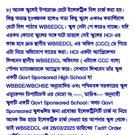
৮) অনেক স্কুলেই উপরোক্ত রেটে ইলেকট্রিক বিল চার্জ করা হয়।
কিন্তু অত্যন্ত দুঃখজনক হলেও সত্য কিছু স্কুলে এখনও কমার্শিয়াল
রেটে বিল পাঠায় WBSEDCL। স্কুল সেটা পে করেও যাচ্ছে। যদি
এরকম কোনো স্কুলের সঙ্গে ঘটে তাহলে সেই স্কুলের HOI এর
কাজ হবে দ্রুত স্থানীয় WBSEDCL এর অফিস (CCC) তে গিয়ে
এটা নিয়ে অভিযোগ দায়ের করা। HOI একটা অ্যাপ্লিকেশন
লিখবেন স্থানীয় WBSEDCL অফিসের ( এটাকে CCC বলে)
স্টেশন ম্যানেজারকে অ্যাড্রেস করে। সেখানে লিখবেন তাঁর স্কুল
একটি Govt Sponsored High School যা
WBBSE/WBCHSE অনুমোদিত এবং পশ্চিমবঙ্গ সরকারের স্কুল
এডুকেশন ডিপার্টমেন্ট এর মেমো নং —–, তারিখ—- অনুযায়ী
স্কুলটি একটি Govt Sponsored School। অথচ Govt
Sponsored স্কুলগুলির জন্য প্রযোজ্য ইলেকট্রিসিটি চার্জ না নিয়ে
অনেক উচ্চ হারে ইলেকট্রিক চার্জ নেওয়া হয় আপনার স্কুল থেকে।
তাই WBSEDCL এর 28/03/2025 তারিখের Tariff Order