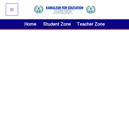
Skip
to
content
Home
Student Zone
Teacher Zone