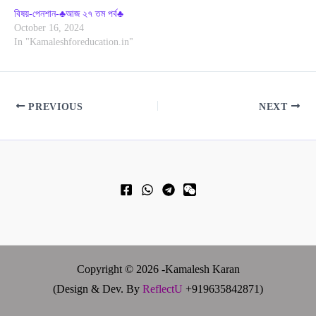
বিষয়-পেনশান-♣আজ ২৭ তম পর্ব♣
October 16, 2024
In "Kamaleshforeducation.in"
PREVIOUS
NEXT
Copyright © 2026 -Kamalesh Karan
(Design & Dev. By
ReflectU
+919635842871)