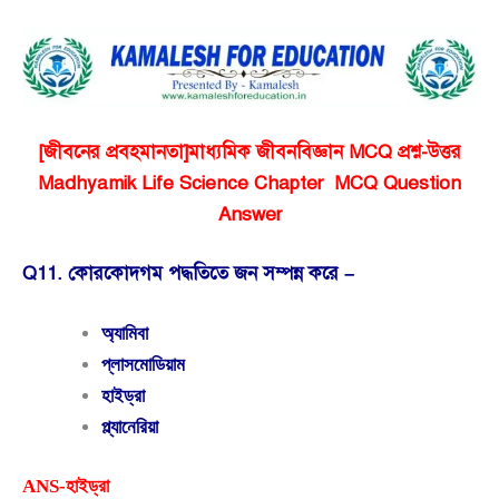
[জীবনের প্রবহমানতা]মাধ্যমিক জীবনবিজ্ঞান MCQ প্রশ্ন-উত্তর
Madhyamik Life Science Chapter MCQ Question
Answer
Q11. কোরকোদগম পদ্ধতিতে জন সম্পন্ন করে –
অ্যামিবা
প্লাসমোডিয়াম
হাইড্রা
প্ল্যানেরিয়া
ANS-হাইড্রা