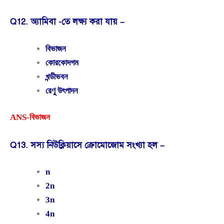
Q12. অ্যামিবা -তে লক্ষ্য করা যায় –
বিভাজন
কোরকোদগম
খন্ডীভবন
রেণু উৎপাদন
ANS-বিভাজন
Q13. সস্য নিউক্লিয়াসে ক্রোমোজোম সংখ্যা হল –
n
2n
3n
4n