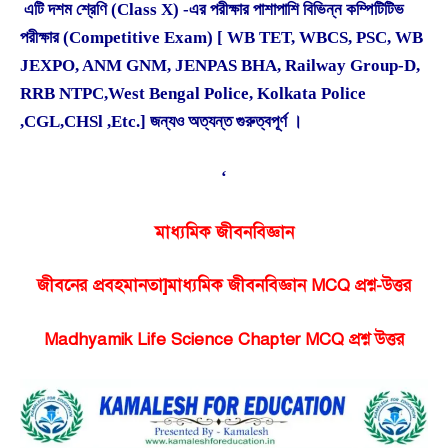
এটি দশম শ্রেণি (Class X) -এর পরীক্ষার পাশাপাশি বিভিন্ন কম্পিটিটিভ
পরীক্ষার (Competitive Exam) [ WB TET, WBCS, PSC, WB
JEXPO, ANM GNM, JENPAS BHA, Railway Group-D,
RRB NTPC,West Bengal Police, Kolkata Police
,CGL,CHSl ,Etc.] জন্যও অত্যন্ত গুরুত্বপূর্ণ ।
‘
মাধ্যমিক জীবনবিজ্ঞান
জীবনের প্রবহমানতা]মাধ্যমিক জীবনবিজ্ঞান MCQ প্রশ্ন-উত্তর
Madhyamik Life Science Chapter MCQ
প্রশ্ন উত্তর