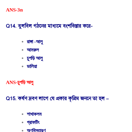
ANS-3n
Q14. বুলবিল গঠনের মাধ্যমে বংশবিস্তার করে-
রাঙ্গা -আলু
আমরুল
চুপড়ি আলু
ডালিয়া
ANS-চুপড়ি আলু
Q15. কর্ষণ দ্রবণ লাগে যে প্রকার কৃত্রিম জননে তা হল –
শাখাকলম
গ্রাফটিং
অণুবিস্তারণ