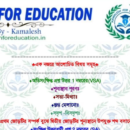
=====================================
♣এক নজরে আলোচিত বিষয়
সমূহ
♣
===================================
♦অতিসংক্ষিপ্ত প্রশ্ন উত্তর 1 নম্বরের(VSA)
♦শূন্যস্থান পূরণঃ
♦সত্য-মিথ্যাঃ
♦স্তম্ভ মেলানোঃ
♦সদৃশ -বিসদৃশঃ
প্রথম জোড়টির সম্পর্ক বুঝে দ্বিতীয় জোড়টির শূন্যস্থানে উপযুক্ত শব্দ বসা
♦সংক্ষিপ্ত উত্তরধর্মী প্রশ্ন 2 নম্বরের (SA)