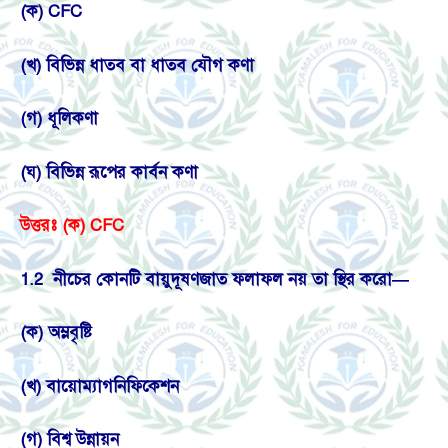
(ক) CFC
(খ) বিভিন্ন ধাতব বা ধাতব যৌগ কণা
(গ) ধূলিকণা
(ঘ) বিভিন্ন রূপের কার্বন কণা
উত্তরঃ (ক) CFC
1.2 নীচের কোনটি বায়ুদূষণজাত ফলাফল নয় তা স্থির করো—
(ক) অম্লবৃষ্টি
(খ) বায়োম্যাগনিফিকেশন
(গ) বিশ্ব উন্নায়ন