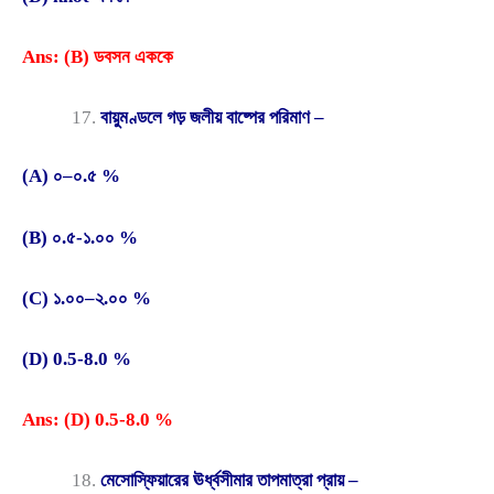
Ans: (B) ডবসন এককে
বায়ুমণ্ডলে গড় জলীয় বাষ্পের পরিমাণ –
(A) ০–০.৫ %
(B) ০.৫-১.০০ %
(C) ১.০০–২.০০ %
(D) 0.5-8.0 %
Ans: (D) 0.5-8.0 %
মেসোস্ফিয়ারের ঊর্ধ্বসীমার তাপমাত্রা প্রায় –