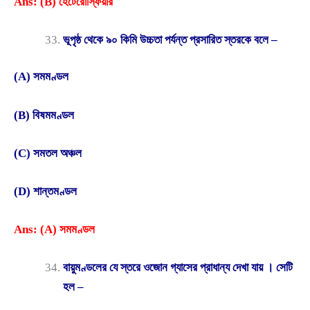
Ans: (B) হেটেরোস্ফিয়ার
ভূপৃষ্ঠ থেকে ৯০ কিমি উচ্চতা পর্যন্ত প্রসারিত স্তরকে বলে –
(A) সমমণ্ডল
(B) বিষমমণ্ডল
(C) সমতল অঞ্চল
(D) শান্তমণ্ডল
Ans: (A) সমমণ্ডল
বায়ুমণ্ডলের যে স্তরে ওজোন গ্যাসের প্রাধান্য দেখা যায় । সেটি
হল –