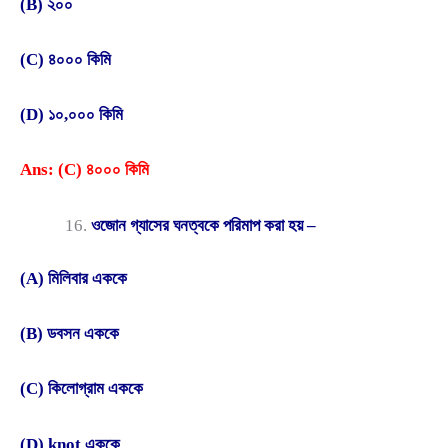
(B) ২০০
(C) ৪০০০ কিমি
(D) ১০,০০০ কিমি
Ans: (C) ৪০০০ কিমি
ওজোন গ্যাসের ঘনত্বকে পরিমাপ করা হয় –
(A) মিলিবার এককে
(B) ডবসন এককে
(C) কিলোগ্রাম এককে
(D) knot এককে