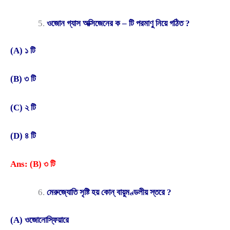
ওজোন গ্যাস অক্সিজেনের ক – টি পরমাণু নিয়ে গঠিত ?
(A) ১ টি
(B) ৩ টি
(C) ২ টি
(D) ৪ টি
Ans: (B) ৩ টি
মেরুজ্যোতি সৃষ্টি হয় কোন্ বায়ুমণ্ডলীয় স্তরে ?
(A) ওজোনোস্ফিয়ারে