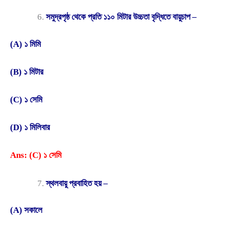
সমুদ্রপৃষ্ঠ থেকে প্রতি ১১০ মিটার উচ্চতা বৃদ্ধিতে বায়ুচাপ –
(A) ১ মিমি
(B) ১ মিটার
(C) ১ সেমি
(D) ১ মিলিবার
Ans: (C) ১ সেমি
স্থলবায়ু প্রবাহিত হয় –
(A) সকালে