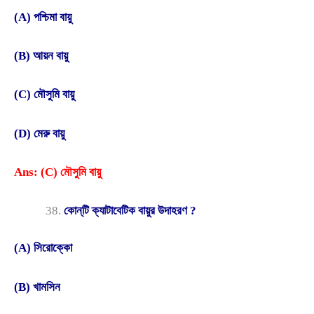
(A) পশ্চিমা বায়ু
(B) আয়ন বায়ু
(C) মৌসুমি বায়ু
(D) মেরু বায়ু
Ans: (C) মৌসুমি বায়ু
কোন্‌টি ক্যাটাবেটিক বায়ুর উদাহরণ ?
(A) সিরোক্কো
(B) খামসিন