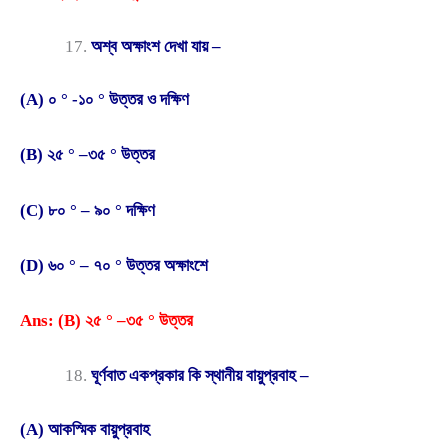
অশ্ব অক্ষাংশ দেখা যায় –
(A) ০ ° -১০ ° উত্তর ও দক্ষিণ
(B) ২৫ ° –৩৫ ° উত্তর
(C) ৮০ ° – ৯০ ° দক্ষিণ
(D) ৬০ ° – ৭০ ° উত্তর অক্ষাংশে
Ans: (B) ২৫ ° –৩৫ ° উত্তর
ঘূর্ণবাত একপ্রকার কি স্থানীয় বায়ুপ্রবাহ –
(A) আকস্মিক বায়ুপ্রবাহ