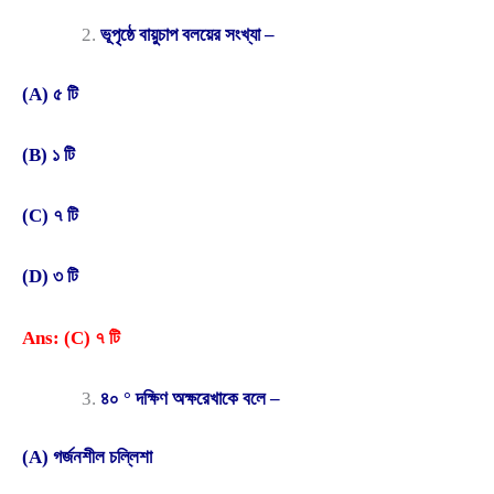
ভূপৃষ্ঠে বায়ুচাপ বলয়ের সংখ্যা –
(A) ৫ টি
(B) ১ টি
(C) ৭ টি
(D) ৩ টি
Ans: (C) ৭ টি
৪০ ° দক্ষিণ অক্ষরেখাকে বলে –
(A) গর্জনশীল চল্লিশা