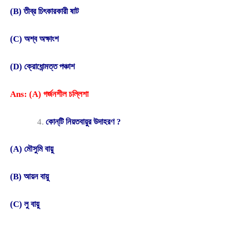
(B) তীব্র চিৎকারকারী ষাট
(C) অশ্ব অক্ষাংশ
(D) ক্রোধোন্মত্ত পঞ্চাশ
Ans: (A) গর্জনশীল চল্লিশা
কোন্‌টি নিয়তবায়ুর উদাহরণ ?
(A) মৌসুমি বায়ু
(B) আয়ন বায়ু
(C) লু বায়ু