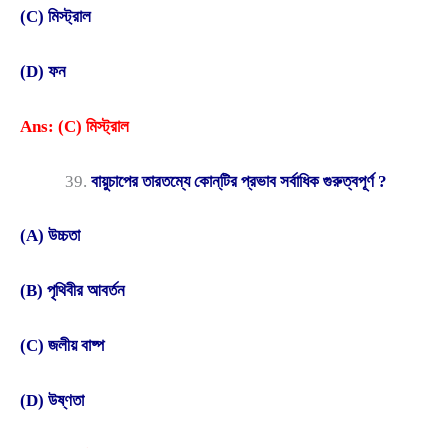
(C) মিস্ট্রাল
(D) ফন
Ans: (C) মিস্ট্রাল
বায়ুচাপের তারতম্যে কোন্‌টির প্রভাব সর্বাধিক গুরুত্বপূর্ণ ?
(A) উচ্চতা
(B) পৃথিবীর আবর্তন
(C) জলীয় বাষ্প
(D) উষ্ণতা