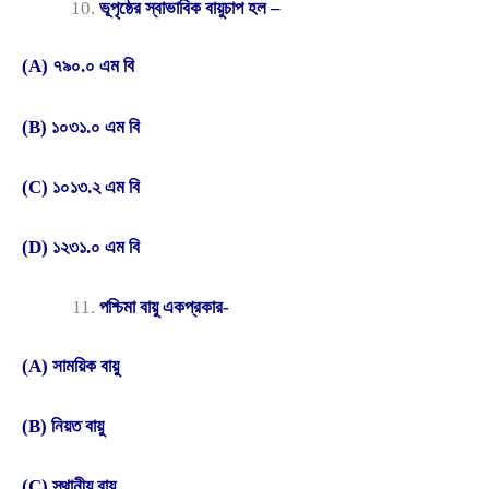
ভূপৃষ্ঠের স্বাভাবিক বায়ুচাপ হল –
(A) ৭৯০.০ এম বি
(B) ১০৩১.০ এম বি
(C) ১০১৩.২ এম বি
(D) ১২৩১.০ এম বি
পশ্চিমা বায়ু একপ্রকার-
(A) সাময়িক বায়ু
(B) নিয়ত বায়ু
(C) স্থানীয় বায়ু