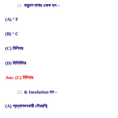
বায়ুচাপ মাপার একক হল –
(A) ° F
(B) ° C
(C) মিলিবার
(D) মিলিমিটার
Ans: (C) মিলিবার
& Insolation হল –
(A) প্রত্যাগমনকারী সৌররশ্মি