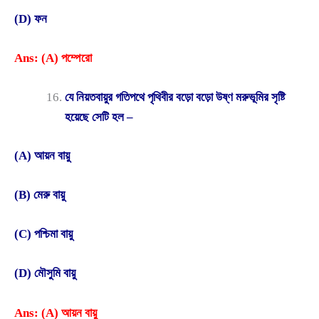
(D) ফন
Ans: (A) পম্পেরো
যে নিয়তবায়ুর গতিপথে পৃথিবীর বড়ো বড়ো উষ্ণ মরুভূমির সৃষ্টি
হয়েছে সেটি হল –
(A) আয়ন বায়ু
(B) মেরু বায়ু
(C) পশ্চিমা বায়ু
(D) মৌসুমি বায়ু
Ans: (A) আয়ন বায়ু