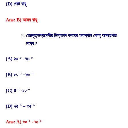
(D) জেট বায়ু
Ans: B) আয়ন বায়ু
মেরুবৃত্তপ্রদেশীয় নিম্নচাপ বলয়ের অবস্থান কোন্ অক্ষরেখার
মধ্যে ?
(A) ৬০ ° -৭o °
(B) ৮০ ° –৯০ °
(C) 0 ° -১০ °
(D) ২৫ ° – ৩৫ °
Ans: A) ৬০ ° -৭o °