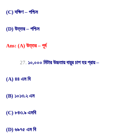
(C) দক্ষিণ – পশ্চিম
(D) উত্তর – পশ্চিম
Ans: (A) উত্তর – পূর্ব
১০,০০০ মিটার উচ্চতায় বায়ুর চাপ হয় প্রায় –
(A) ৪৪ এম বি
(B) ১০১৩.২ এম
(C) ৮৪৩.৯ এমবি
(D) ৬৯৭৫ এম বি