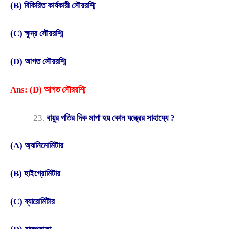
(B) বিকিরিত কার্যকারী সৌররশ্মি
(C) ক্ষুদ্র সৌররশ্মি
(D) আগত সৌররশ্মি
Ans: (D) আগত সৌররশ্মি
বায়ুর গতির দিক মাপা হয় কোন যন্ত্রের সাহায্যে ?
(A) অ্যানিমোমিটার
(B) হাইগ্রোমিটার
(C) ব্যারোমিটার