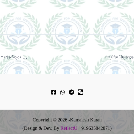
মাধ্যমিক বিদ্যালয়ের শিক্ষক, শিক্ষিকা ও শিক্ষা-কর্মীদের জন্য বিশেষ প্রশ্ন-উত্তর পর্ব-PART-1
Copyright © 2026 -Kamalesh Karan
(Design & Dev. By
ReflectU
+919635842871)