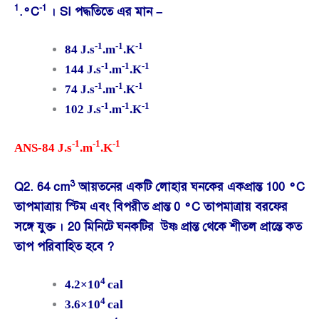
1
-1
.°C
। SI পদ্ধতিতে এর মান –
-1
-1
-1
84 J.s
.m
.K
-1
-1
-1
144 J.s
.m
.K
-1
-1
-1
74 J.s
.m
.K
-1
-1
-1
102 J.s
.m
.K
-1
-1
-1
ANS-84 J.s
.m
.K
3
Q2. 64 cm
আয়তনের একটি লোহার ঘনকের একপ্রান্ত 100 °C
তাপমাত্রায় স্টিম এবং বিপরীত প্রান্ত 0 °C তাপমাত্রায় বরফের
সঙ্গে যুক্ত । 20 মিনিটে ঘনকটির উষ্ণ প্রান্ত থেকে শীতল প্রান্তে কত
তাপ পরিবাহিত হবে ?
4
4.2×10
cal
4
3.6×10
cal