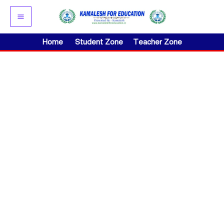
Skip
to
content
Home
Student Zone
Teacher Zone