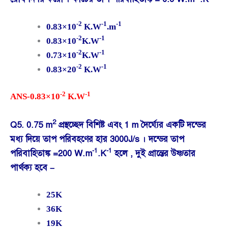
-2
-1
-1
0.83×10
K.W
.m
-2
-1
0.83×10
K.W
-2
-1
0.73×10
K.W
-2
-1
0.83×20
K.W
-2
-1
ANS-0.83×10
K.W
2
Q5. 0.75 m
প্রস্থচ্ছেদ বিশিষ্ট এবং 1 m দৈর্ঘ্যের একটি দন্ডের
মধ্য দিয়ে তাপ পরিবহণের হার 3000J/s । দন্ডের তাপ
-1
-1
পরিবাহিতাঙ্ক =200 W.m
.K
হলে , দুই প্রান্তের উষ্ণতার
পার্থক্য হবে –
25K
36K
19K