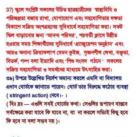
37) স্কুলে সংশ্লিষ্ট সকলের উচিত ছাত্রছাত্রীদের স্বাস্থ্যবিধি ও
পরিচ্ছন্নতা বজায় রাখা, যোগাযোগ এবং সহযোগিতার দক্ষতা
বিকাশে সক্রিয় অংশগ্রহণের সুবিধার্থে সহযোগিতা করা। সফ্ট
স্কিল বাড়ানোর জন্য ‘আনন্দ পরিসর’, পরবর্তী ক্লাসে উন্নীত
হওয়ার সময় শিক্ষার্থীদের সুবিধার্থে ‘গ্র্যাজুয়েশন অনুষ্ঠান’ এবং
আরও অনান্য ক্রিয়াকলাপ যেমন কুইজ, সৃজনশীল লেখা, বক্তৃতা,
বিতর্ক, গল্প বলা ইত্যাদি এবং ‘শিশু সংসদ গঠনে ‘ সকলের
সক্রিয় সহযোগিতা ও সমর্থনের মাধ্যমে উৎসাহিত করা।
৩৯) উপরে উল্লেখিত নির্দেশ অমান্য করলে এমসি বা বিদ্যালয়
প্রধান বোর্ডকে জানাতে পারেন। বোর্ড তার বিরুদ্ধে কঠোর ব্যবস্থা
( stringent action) নেবে।- ।
( বিঃ দ্রঃ — এগুলি সবই বোর্ডের কথা। সেগুলির রূপায়ণ বাস্তবে
সর্বক্ষেত্রে করা যাবে কি যাবে না, বা না করলে সত্যিই কিছু হবে
কি হবে না বলা সম্ভব নয় )।