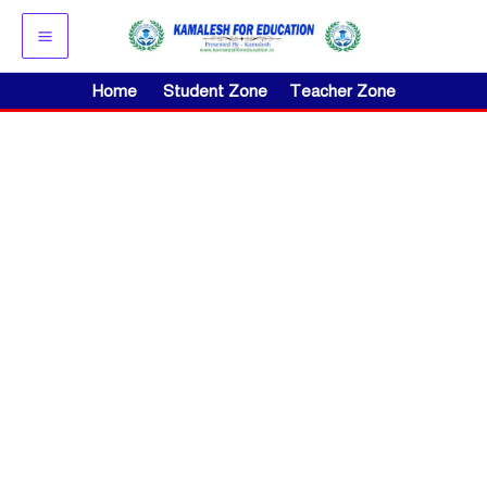
Skip
to
content
Home
Student Zone
Teacher Zone