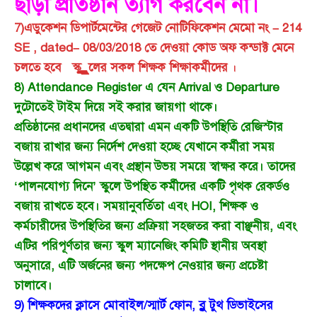
ছাড়া প্রতিষ্ঠান ত্যাগ করবেন না।
7)এডুকেশন ডিপার্টমেন্টের গেজেট নোটিফিকেশন মেমো নং – 214
SE , dated– 08/03/2018 তে দেওয়া কোড অফ কন্ডাক্ট মেনে
চলতে হবে স্কুুুুুুুুুুুলের সকল শিক্ষক শিক্ষাকর্মীদের
।
8) Attendance Register এ যেন Arrival ও Departure
দুটোতেই টাইম দিয়ে সই করার জায়গা থাকে।
প্রতিষ্ঠানের প্রধানদের এতদ্বারা এমন একটি উপস্থিতি রেজিস্টার
বজায় রাখার জন্য নির্দেশ দেওয়া হচ্ছে যেখানে কর্মীরা সময়
উল্লেখ করে আগমন এবং প্রস্থান উভয় সময়ে স্বাক্ষর করে। তাদের
‘পালনযোগ্য দিনে’ স্কুলে উপস্থিত কর্মীদের একটি পৃথক রেকর্ডও
বজায় রাখতে হবে। সময়ানুবর্তিতা এবং HOI, শিক্ষক ও
কর্মচারীদের উপস্থিতির জন্য প্রক্রিয়া সহজতর করা বাঞ্ছনীয়, এবং
এটির পরিপূর্ণতার জন্য স্কুল ম্যানেজিং কমিটি স্থানীয় অবস্থা
অনুসারে, এটি অর্জনের জন্য পদক্ষেপ নেওয়ার জন্য প্রচেষ্টা
চালাবে।
9) শিক্ষকদের ক্লাসে মোবাইল/স্মার্ট ফোন, ব্লু টুথ ডিভাইসের