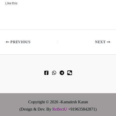
Like this:
PREVIOUS
NEXT
Copyright © 2026 -Kamalesh Karan
(Design & Dev. By
ReflectU
+919635842871)