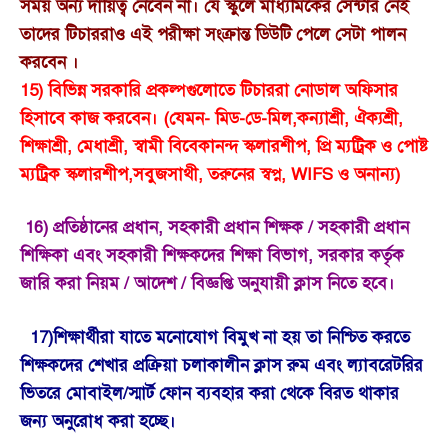
সময় অন্য দায়িত্ব নেবেন না। যে স্কুলে মাধ্যমিকের সেন্টার নেই
তাদের টিচাররাও এই পরীক্ষা সংক্রান্ত ডিউটি পেলে সেটা পালন
করবেন ।
15) বিভিন্ন সরকারি প্রকল্পগুলোতে টিচাররা নোডাল অফিসার
হিসাবে কাজ করবেন। (যেমন- মিড-ডে-মিল,কন্যাশ্রী, ঐক্যশ্রী,
শিক্ষাশ্রী, মেধাশ্রী, স্বামী বিবেকানন্দ স্কলারশীপ, প্রি ম্যট্রিক ও পোষ্ট
ম্যট্রিক স্কলারশীপ,সবুজসাথী, তরুনের স্বপ্ন, WIFS ও অনান্য)
16) প্রতিষ্ঠানের প্রধান, সহকারী প্রধান শিক্ষক / সহকারী প্রধান
শিক্ষিকা এবং সহকারী শিক্ষকদের শিক্ষা বিভাগ, সরকার কর্তৃক
জারি করা নিয়ম / আদেশ / বিজ্ঞপ্তি অনুযায়ী ক্লাস নিতে হবে।
17)শিক্ষার্থীরা যাতে মনোযোগ বিমুখ না হয় তা নিশ্চিত করতে
শিক্ষকদের শেখার প্রক্রিয়া চলাকালীন ক্লাস রুম এবং ল্যাবরেটরির
ভিতরে মোবাইল/স্মার্ট ফোন ব্যবহার করা থেকে বিরত থাকার
জন্য অনুরোধ করা হচ্ছে।