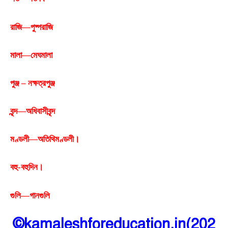
রাজি—পুষ্পরাজি
মালা—মেঘমালা
পুঞ্জ – নক্ষত্রপুঞ্জ
বৃন্দ—অধিবাসীবৃন্দ
মণ্ডলী—অতিথিমণ্ডলী।
বহু-বহুদিন।
গুলি—গানগুলি
©kamaleshforeducation.in(202