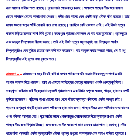
নরম ঘাসের গালিচা পাতা রয়েছে। দূরের মাঠে গােরুবাছুর চরছে। অশ্বত্থ গাছের নীচে শুয়ে রাখাল
ছেলে আকাশে মেঘের আনাগােনা দেখছে। নদীর ধারে কাদের যেন একটা বড়াে নৌকা বাঁধা রয়েছে। তার
মধ্যে শুকনাে খড়ের আঁটি বােঝাই করে রাখা রয়েছে। চারদিকে কেউ কোথাও নেই। এই নির্জন দুপুরে
বাতাস উড়িয়ে চলেছে সাদা মিহি ধুলাে। ভরদুপুরে গ্রামের লােকজন যে যার ঘরে ঘুমােচ্ছে। গ্রামজুড়ে
এক অদ্ভুত নিস্তব্ধতা বিরাজ করছে। তাই এই নির্জন দুপুরে শুধু মানুষই নয়, বিশ্বভুবন অর্থাৎ
বিশ্বপ্রকৃতিও যেন ঘুমিয়ে রয়েছে বলে কবি মনে করেছেন। যার অনুভব করার ক্ষমতা আছে, সে-ই শুধু
বিশ্বপ্রকৃতির এই ঘুমের কথা বুঝতে পারে।
নামকরণ –
–
নামকরণের মধ্য দিয়েই কবি বা লেখক পাঠকদের তাঁর রচনার বিষয়বস্তু সম্পর্কে একটা
আগাম আভাস দিয়ে থাকেন। তাই যে-কোনাে সাহিত্যের ক্ষেত্রে নামকরণ একটি গুরুত্বপূর্ণ বিষয়।
ভরদুপুরে’ কবিতায় কবি নীরেন্দ্রনাথ চক্রবর্তী গ্রামবাংলার এক নির্জন দুপুরের অলস, শান্ত, ছায়াময় রূপটি
ফুটিয়ে তুলেছেন। গ্রীষ্মের প্রখর রােদের তাপ থেকে বাঁচতে ক্লান্ত পথিকদের একটা আশ্রয় চাই।
গ্রামের অশ্বত্থ গাছটি ছাতার মতাে পথিকদের ছায়া দান করে। গাছের নীচের নরম গালিচার মতাে ঘাসের
ওপর পথিকরা আশ্রয় নেয়। দূরে মাঠের মাঝে গােরুবাছুরগুলােকে চরতে দিয়ে ক্লান্ত রাখাল একটা
গাছের নীচে শুয়ে বিশ্রাম নিচ্ছে। শুয়ে শুয়ে সে নীল আকাশে সাদা মেঘের আনাগােনা। দেখছে। নদীর
ধারে বাঁধা খড়ভরতি একটা ব্যস্ততাহীন নৌকা গ্রাম্য দুপুরের আলস্যকে যেন আরও বাড়িয়ে তুলেছে।