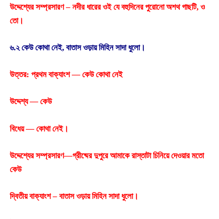
উদ্দেশ্যের সম্প্রসারণ – নদীর ধারের ওই যে বহুদিনের পুরােনাে অশথ গাছটি, ও
তাে।
৬.২ কেউ কোথা নেই, বাতাস ওড়ায় মিহিন সাদা ধুলাে।
উত্তর: প্রথম বাক্যাংশ — কেউ কোথা নেই
উদ্দেশ্য — কেউ
বিধেয় — কোথা নেই।
উদ্দেশ্যের সম্প্রসারণ—গ্রীষ্মের দুপুরে আমাকে রাস্তাটা চিনিয়ে দেওয়ার মতাে
কেউ
দ্বিতীয় বাক্যাংশ – বাতাস ওড়ায় মিহিন সাদা ধুলাে।