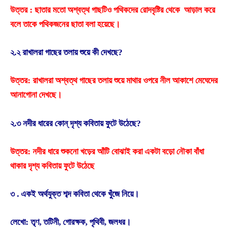
উত্তর : ছাতার মতাে অশ্বত্থ গাছটিও পথিকদের রােদবৃষ্টির থেকে আড়াল করে
বলে তাকে পথিকজনের ছাতা বলা হয়েছে।
২.২ রাখালরা গাছের তলায় শুয়ে কী দেখছে?
উত্তর: রাখালরা অশ্বত্থ গাছের তলায় শুয়ে মাথার ওপরে নীল আকাশে মেঘেদের
আনাগােনা দেখছে।
২.৩ নদীর ধারের কোন্ দৃশ্য কবিতায় ফুটে উঠেছে?
উত্তর: নদীর ধারে শুকনাে খড়ের আঁটি বােঝাই করা একটা বড়াে নৌকা বাঁধা
থাকার দৃশ্য কবিতায় ফুটে উঠেছে
৩ . একই অর্থযুক্ত শব্দ কবিতা থেকে খুঁজে নিয়ে।
লেখাে: তৃণ, তটিনী, গােরক্ষক, পৃথিবী, জলধর।