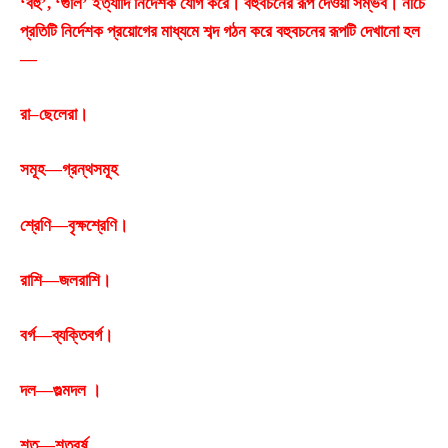
‘বহু’, ‘গুলি’ ইত্যাদি নির্দেশক যােগ করে। বহুবচনের রূপ দেওয়া সম্ভব। নীচে
প্রতিটি নির্দেশক প্রয়ােগের মাধ্যমে শব্দ গঠন করে বহুবচনের রূপটি দেখানাে হল
—
রা–ছেলেরা।
সমূহ—গ্রন্থসমূহ
শ্রেণি—বৃক্ষশ্রেণি।
রাশি—জলরাশি।
বর্গ—ব্যক্তিবর্গ।
দল—গুল্মদল ।
শত—শতবর্ষ