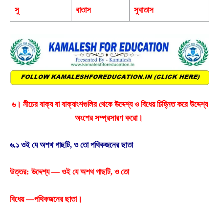
সু
বাতাস
সুবাতাস
৬। নীচের বাক্য বা বাক্যাংশগুলির থেকে উদ্দেশ্য ও বিধেয় চিহ্নিত করে উদ্দেশ্য
অংশের সম্প্রসারণ করাে।
৬.১ ওই যে অশথ গাছটি, ও তাে পথিকজনের ছাতা
উত্তর: উদ্দেশ্য — ওই যে অশথ গাছটি, ও তাে
বিধেয় —পথিকজনের ছাতা।