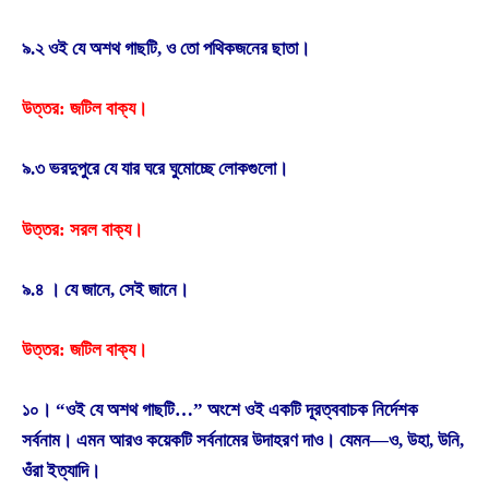
৯.২ ওই যে অশথ গাছটি, ও তাে পথিকজনের ছাতা।
উত্তর: জটিল বাক্য।
৯.৩ ভরদুপুরে যে যার ঘরে ঘুমােচ্ছে লােকগুলাে।
উত্তর: সরল বাক্য।
৯.৪ । যে জানে, সেই জানে।
উত্তর: জটিল বাক্য।
১০। “ওই যে অশথ গাছটি…” অংশে ওই একটি দূরত্ববাচক নির্দেশক
সর্বনাম। এমন আরও কয়েকটি সর্বনামের উদাহরণ দাও। যেমন—ও, উহা, উনি,
ওঁরা ইত্যাদি।