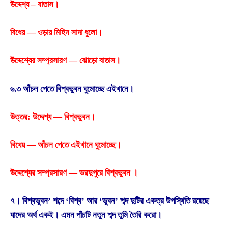
উদ্দেশ্য – বাতাস।
বিধেয় — ওড়ায় মিহিন সাদা ধুলাে।
উদ্দেশ্যের সম্প্রসারণ — ঝােড়াে বাতাস।
৬.৩ আঁচল পেতে বিশ্বভুবন ঘুমােচ্ছে এইখানে।
উত্তর: উদ্দেশ্য — বিশ্বভুবন।
বিধেয় — আঁচল পেতে এইখানে ঘুমােচ্ছে।
উদ্দেশ্যের সম্প্রসারণ — ভরদুপুরে বিশ্বভুবন ।
৭। বিশ্বভুবন’ শব্দে ‘বিশ্ব’ আর ‘ভুবন’ শব্দ দুটির একত্র উপস্থিতি রয়েছে
যাদের অর্থ একই। এমন পাঁচটি নতুন শব্দ তুমি তৈরি করাে।