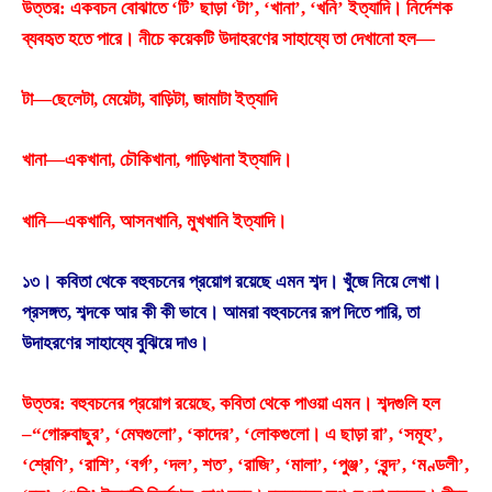
উত্তর: একবচন বােঝাতে ‘টি’ ছাড়া ‘টা’, ‘খানা’, ‘খনি’ ইত্যাদি। নির্দেশক
ব্যবহৃত হতে পারে। নীচে কয়েকটি উদাহরণের সাহায্যে তা দেখানাে হল—
টা—ছেলেটা, মেয়েটা, বাড়িটা, জামাটা ইত্যাদি
খানা—একখানা, চৌকিখানা, গাড়িখানা ইত্যাদি।
খানি—একখানি, আসনখানি, মুখখানি ইত্যাদি।
১৩। কবিতা থেকে বহুবচনের প্রয়ােগ রয়েছে এমন শব্দ। খুঁজে নিয়ে লেখা।
প্রসঙ্গত, শব্দকে আর কী কী ভাবে। আমরা বহুবচনের রূপ দিতে পারি, তা
উদাহরণের সাহায্যে বুঝিয়ে দাও।
উত্তর: বহুবচনের প্রয়ােগ রয়েছে, কবিতা থেকে পাওয়া এমন। শব্দগুলি হল
–“গােরুবাছুর’, ‘মেঘগুলাে’, ‘কাদের’, ‘লােকগুলাে। এ ছাড়া রা’, ‘সমূহ’,
‘শ্রেণি’, ‘রাশি’, ‘বর্গ’, ‘দল’, শত’, ‘রাজি’, ‘মালা’, ‘পুঞ্জ’, ‘বৃন্দ’, ‘মণ্ডলী’,