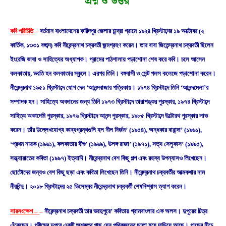
প্রশ্ন ও উত্তর
কবি পরিচিতি
–
বর্তমান বাংলাদেশের ফরিদপুর জেলার চান্দ্রা গ্রামে ১৯২৪ খ্রিস্টাব্দের ১৯ অক্টোবর (২
কার্তিক, ১৩৩১ বঙ্গাব্দ) কবি নীরেন্দ্রনাথ চক্রবর্তী জন্মগ্রহণ করেন। তার বাবা জিতেন্দ্রনাথ চক্রবর্তী ছিলেন
ইংরেজি ভাষা ও সাহিত্যের অধ্যাপক। গ্রামের পাঠশালায় পড়াশােনা শেষ করে কবি। চলে আসেন
কলকাতায়, ভরতি হন কলকাতার স্কুলে। এরপর তিনি। বঙ্গবাসী ও সেন্ট পলস কলেজে পড়াশােনা করেন।
নীরেন্দ্রনাথ ১৯৫১ খ্রিস্টাব্দে যােগ দেন ‘আনন্দবাজার পত্রিকায়। ১৯৭৪ খ্রিস্টাব্দে তিনি ‘আনন্দমেলা’র
সম্পাদক হন। সাহিত্যে অবদানের জন্য তিনি ১৯৭৩ খ্রিস্টাব্দে তারাশঙ্কর পুরস্কার, ১৯৭৪ খ্রিস্টাব্দে
সাহিত্য অকাদেমি পুরস্কার, ১৯৭৬ খ্রিস্টাব্দে আনন্দ পুরস্কার, ১৯৮৫ খ্রিস্টাব্দে উল্টোরথ পুরস্কার লাভ
করেন। তাঁর উল্লেখযােগ্য কাব্যগ্রন্থগুলি হল নীল নির্জন’ (১৯৫৪), অন্ধকার বারান্দা’ (১৯৬১),
‘প্রথম নায়ক (১৯৬১), কলকাতার যীশু’ (১৯৬৯), উলঙ্গ রাজা’ (১৯৭১), সত্য সেলুকাস’ (১৯৯৫),
সন্ধ্যারাতের কবিতা (১৯৯৭) ইত্যাদি। নীরেন্দ্রনাথ বেশ কিছু গল্প এবং রহস্য উপন্যাসও লিখেছেন।
ছােটোদের জন্যও বেশ কিছু ছড়া এবং কবিতা লিখেছেন তিনি। নীরেন্দ্রনাথ চক্রবর্তীর আত্মকথার নাম
নীরবিন্দু। ২০১৮ খ্রিস্টাব্দের ২৫ ডিসেম্বর নীরেন্দ্রনাথ চক্রবর্তী শেষনিশ্বাস ত্যাগ করেন।
সারসংক্ষেপ –
–
নীরেন্দ্রনাথ চক্রবর্তী তার ভরদুপুরে’ কবিতায় গ্রামবাংলার এক অলস। দুপুরের চিত্র
এঁকেছেন। গ্রীষ্মের দুপুরে একটি অশ্বত্থ গাছ যেন পথিকজনের ছাতা হয়ে দাড়িয়ে আছে। গাছের নীচে