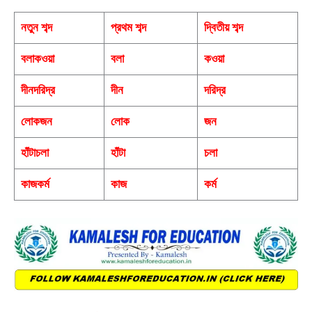
নতুন শব্দ
প্রথম শব্দ
দ্বিতীয় শব্দ
বলাকওয়া
বলা
কওয়া
দীনদরিদ্র
দীন
দরিদ্র
লােকজন
লােক
জন
হাঁটাচলা
হাঁটা
চলা
কাজকর্ম
কাজ
কর্ম