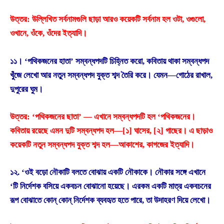
উত্তর: উল্লিখিত সর্বনামগুলি ছাড়া আরও কয়েকটি সর্বনাম হল ওটা, ওগুলাে,
ওখানে, ওঁকে, ওঁদের ইত্যাদি।
১১। ‘পথিকজনের হাতা’ সম্বন্ধপদটি চিহ্নিত করাে, কবিতায় থাকা সম্বন্ধপদ
খুঁজে লেখাে আর নতুন সম্বন্ধপদ যুক্ত শব্দ তৈরি করে। যেমন—গােঠের রাখাল,
দুপুরের ঘুম।
উত্তর: ‘পথিকজনের ছাতা’ — এখানে সম্বন্ধপদটি হল ‘পথিকজনের।
কবিতায় রয়েছে এমন দুটি সম্বন্ধপদ হল—[১] ঘাসের, [২] গাছের। এ ছাড়াও
কয়েকটি নতুন সম্বন্ধপদ যুক্ত শব্দ হল—আকাশের, কাগজের ইত্যাদি।
১২. ‘ওই বড়াে নৌকাটি বলতে বােঝায় একটি নৌকাকে। নৌকার সঙ্গে এখানে
‘টি নির্দেশক বসিয়ে একবচন বােঝানাে হয়েছে। এরকম একটি মাত্র একবচনের
রূপ বােঝাতে কোন্ কোন্ নির্দেশক ব্যবহৃত হতে পারে, তা উদাহরণ দিয়ে লেখাে।