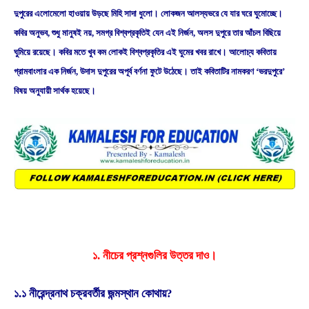
দুপুরের এলােমেলাে হাওয়ায় উড়ছে মিহি সাদা ধুলাে। লােকজন আলস্যভরে যে যার ঘরে ঘুমােচ্ছে।
কবির অনুভব, শুধু মানুষই নয়, সমগ্র বিশ্বপ্রকৃতিই যেন এই নির্জন, অলস দুপুরে তার আঁচল বিছিয়ে
ঘুমিয়ে রয়েছে। কবির মতে খুব কম লােকই বিশ্বপ্রকৃতির এই ঘুমের খবর রাখে। আলােচ্য কবিতায়
গ্রামবাংলার এক নির্জন, উদাস দুপুরের অপূর্ব বর্ণনা ফুটে উঠেছে। তাই কবিতাটির নামকরণ ‘ভরদুপুরে’
বিষয় অনুযায়ী সার্থক হয়েছে।
১. নীচের প্রশ্নগুলির উত্তর দাও।
১.১ নীরেন্দ্রনাথ চক্রবর্তীর জন্মস্থান কোথায়?