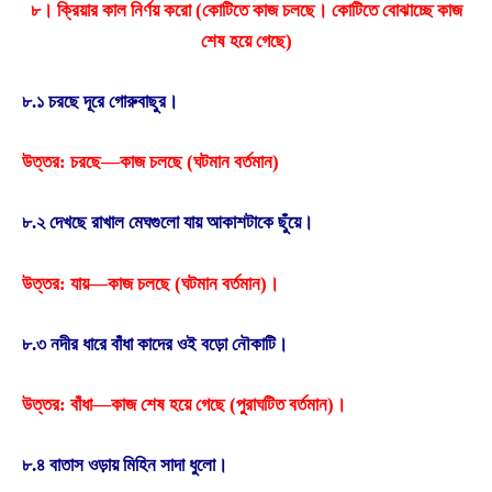
৮। ক্রিয়ার কাল নির্ণয় করাে (কোটিতে কাজ চলছে। কোটিতে বােঝাচ্ছে কাজ
শেষ হয়ে গেছে)
৮.১ চরছে দূরে গােরুবাছুর।
উত্তর: চরছে—কাজ চলছে (ঘটমান বর্তমান)
৮.২ দেখছে রাখাল মেঘগুলাে যায় আকাশটাকে ছুঁয়ে।
উত্তর: যায়—কাজ চলছে (ঘটমান বর্তমান)।
৮.৩ নদীর ধারে বাঁধা কাদের ওই বড়াে নৌকাটি।
উত্তর: বাঁধা—কাজ শেষ হয়ে গেছে (পুরাঘটিত বর্তমান)।
৮.৪ বাতাস ওড়ায় মিহিন সাদা ধুলাে।