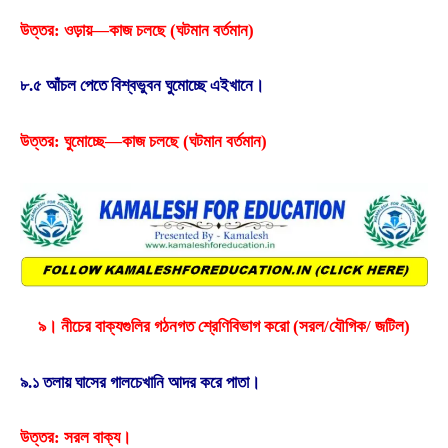
উত্তর: ওড়ায়—কাজ চলছে (ঘটমান বর্তমান)
৮.৫ আঁচল পেতে বিশ্বভুবন ঘুমােচ্ছে এইখানে।
উত্তর: ঘুমােচ্ছে—কাজ চলছে (ঘটমান বর্তমান)
৯। নীচের বাক্যগুলির গঠনগত শ্রেণিবিভাগ করাে (সরল/যৌগিক/ জটিল)
৯.১ তলায় ঘাসের গালচেখানি আদর করে পাতা।
উত্তর: সরল বাক্য।