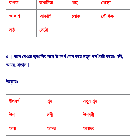
রাখাল
রাখালিয়া
গাছ
গেছাে
আকাশ
আকাশি
লােক
লৌকিক
মাঠ
মেঠো
৫। পাশে দেওয়া শব্দগুলির সঙ্গে উপসর্গ যােগ করে নতুন শব্দ তৈরি করাে: নদী,
আদর, বাতাস।
উত্তরঃ
উপসর্গ
শব্দ
নতুন শব্দ
উপ
নদী
উপনদী
অনা
আদর
অনাদর