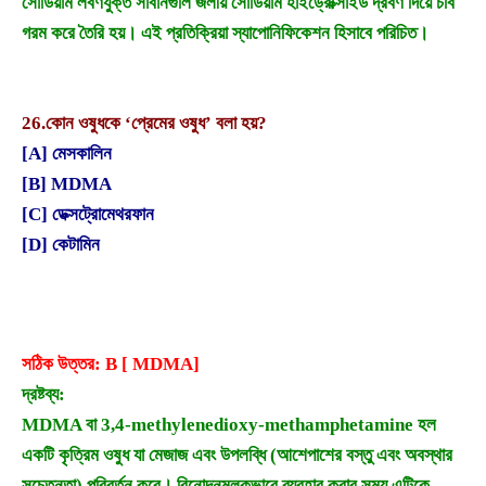
সোডিয়াম লবণযুক্ত সাবানগুলি জলীয় সোডিয়াম হাইড্রোক্সাইড দ্রবণ দিয়ে চর্বি
গরম করে তৈরি হয়। এই প্রতিক্রিয়া স্যাপোনিফিকেশন হিসাবে পরিচিত।
26.
কোন ওষুধকে ‘প্রেমের ওষুধ’ বলা হয়?
[A] মেসকালিন
[B] MDMA
[C] ডেক্সট্রোমেথরফান
[D] কেটামিন
সঠিক উত্তর: B [ MDMA]
দ্রষ্টব্য:
MDMA বা 3,4-methylenedioxy-methamphetamine হল
একটি কৃত্রিম ওষুধ যা মেজাজ এবং উপলব্ধি (আশেপাশের বস্তু এবং অবস্থার
সচেতনতা) পরিবর্তন করে। বিনোদনমূলকভাবে ব্যবহার করার সময় এটিকে