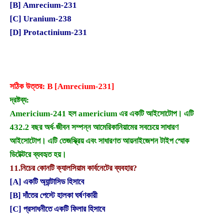
[B] Amrecium-231
[C] Uranium-238
[D] Protactinium-231
সঠিক উত্তর: B [Amrecium-231]
দ্রষ্টব্য:
Americium-241 হল americium এর একটি আইসোটোপ। এটি
432.2 বছর অর্ধ-জীবন সম্পন্ন আমেরিকানিয়ামের সবচেয়ে সাধারণ
আইসোটোপ। এটি তেজস্ক্রিয় এবং সাধারণত আয়নাইজেশন টাইপ স্মোক
ডিটেক্টরে ব্যবহৃত হয়।
11.
নিচের কোনটি ক্যালসিয়াম কার্বনেটের ব্যবহার?
[A] একটি অ্যান্টাসিড হিসাবে
[B] দাঁতের পেস্টে হালকা ঘর্ষণকারী
[C] প্রসাধনীতে একটি ফিলার হিসাবে