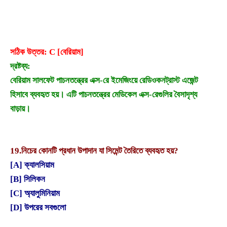
সঠিক উত্তর: C [বেরিয়াম]
দ্রষ্টব্য:
বেরিয়াম সালফেট পাচনতন্ত্রের এক্স-রে ইমেজিংয়ে রেডিওকনট্রাস্ট এজেন্ট
হিসাবে ব্যবহৃত হয়। এটি পাচনতন্ত্রের মেডিকেল এক্স-রেগুলির বৈসাদৃশ্য
বাড়ায়।
19.
নিচের কোনটি প্রধান উপাদান যা সিমেন্ট তৈরিতে ব্যবহৃত হয়?
[A] ক্যালসিয়াম
[B] সিলিকন
[C] অ্যালুমিনিয়াম
[D] উপরের সবগুলো