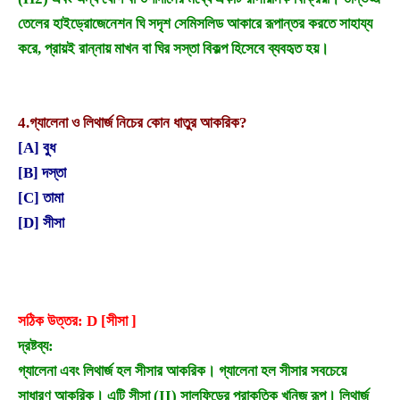
তেলের হাইড্রোজেনেশন ঘি সদৃশ সেমিসলিড আকারে রূপান্তর করতে সাহায্য
করে, প্রায়ই রান্নায় মাখন বা ঘির সস্তা বিকল্প হিসেবে ব্যবহৃত হয়।
4.
গ্যালেনা ও লিথার্জ নিচের কোন ধাতুর আকরিক?
[A] বুধ
[B] দস্তা
[C] তামা
[D] সীসা
সঠিক উত্তর: D [সীসা ]
দ্রষ্টব্য:
গ্যালেনা এবং লিথার্জ হল সীসার আকরিক। গ্যালেনা হল সীসার সবচেয়ে
সাধারণ আকরিক। এটি সীসা (II) সালফিডের প্রাকৃতিক খনিজ রূপ। লিথার্জ