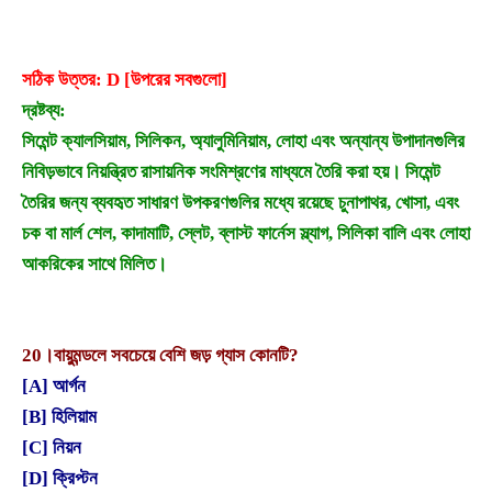
সঠিক উত্তর: D [উপরের সবগুলো]
দ্রষ্টব্য:
সিমেন্ট ক্যালসিয়াম, সিলিকন, অ্যালুমিনিয়াম, লোহা এবং অন্যান্য উপাদানগুলির
নিবিড়ভাবে নিয়ন্ত্রিত রাসায়নিক সংমিশ্রণের মাধ্যমে তৈরি করা হয়। সিমেন্ট
তৈরির জন্য ব্যবহৃত সাধারণ উপকরণগুলির মধ্যে রয়েছে চুনাপাথর, খোসা, এবং
চক বা মার্ল শেল, কাদামাটি, স্লেট, ব্লাস্ট ফার্নেস স্ল্যাগ, সিলিকা বালি এবং লোহা
আকরিকের
সাথে মিলিত।
20।
বায়ুমন্ডলে সবচেয়ে বেশি জড় গ্যাস কোনটি?
[A] আর্গন
[B] হিলিয়াম
[C] নিয়ন
[D] ক্রিপ্টন