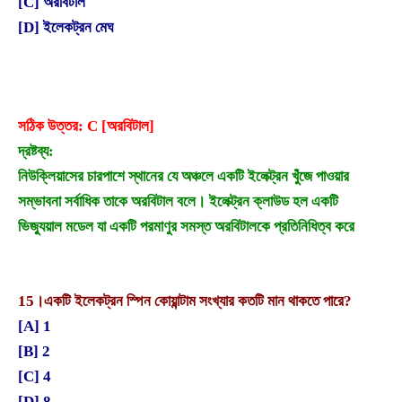
[C] অরবিটাল
[D] ইলেকট্রন মেঘ
সঠিক উত্তর: C [অরবিটাল]
দ্রষ্টব্য:
নিউক্লিয়াসের চারপাশে স্থানের যে অঞ্চলে একটি ইলেক্ট্রন খুঁজে পাওয়ার
সম্ভাবনা সর্বাধিক তাকে অরবিটাল বলে। ইলেক্ট্রন ক্লাউড হল একটি
ভিজ্যুয়াল মডেল যা একটি পরমাণুর সমস্ত অরবিটালকে প্রতিনিধিত্ব করে
15।
একটি ইলেকট্রন স্পিন কোয়ান্টাম সংখ্যার কতটি মান থাকতে পারে?
[A] 1
[B] 2
[C] 4
[D] 8