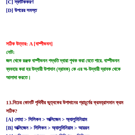
[C] স্ফটিককরণ
[D] উপরের সমস্ত
সঠিক উত্তর: A [বাষ্পীভবন]
নোট:
জল থেকে রঞ্জক বাষ্পীভবন পদ্ধতি দ্বারা পৃথক করা যেতে পারে. বাষ্পীভবন
ব্যবহার করা হয় উদ্বায়ী উপাদান (দ্রাবক) কে এর অ-উদ্বায়ী দ্রাবক থেকে
আলাদা করতে।
13.
নিচের কোনটি পৃথিবীর ভূত্বকের উপাদানের প্রাচুর্যের ক্রমহ্রাসমান ক্রম
সঠিক?
[A] লোহা > সিলিকন > অক্সিজেন > অ্যালুমিনিয়াম
[B] অক্সিজেন > সিলিকন > অ্যালুমিনিয়াম > আয়রন