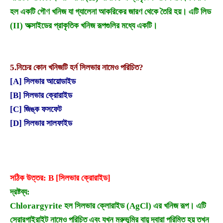
হল একটি গৌণ খনিজ যা গ্যালেনা আকরিকের জারণ থেকে তৈরি হয়। এটি লিড
(II) অক্সাইডের প্রাকৃতিক খনিজ রূপগুলির মধ্যে একটি।
5.
নিচের কোন খনিজটি হর্ন সিলভার নামেও পরিচিত?
[A] সিলভার আয়োডাইড
[B] সিলভার ক্রোরাইড
[C] জিঙ্ক ফসফেট
[D] সিলভার সালফাইড
সঠিক উত্তর: B [সিলভার ক্রোরাইড]
দ্রষ্টব্য:
Chlorargyrite হল সিলভার ক্লোরাইড (AgCl) এর খনিজ রূপ। এটি
সেরারগাইরাইট নামেও পরিচিত এবং যখন মরুভূমির বায়ু দ্বারা পরিমিত হয় তখন