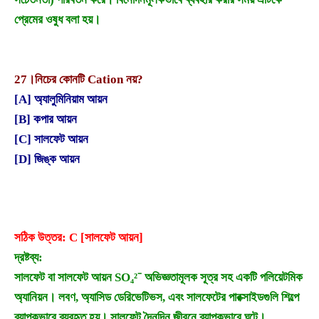
প্রেমের ওষুধ বলা হয়।
27।
নিচের কোনটি Cation নয়?
[A] অ্যালুমিনিয়াম আয়ন
[B] কপার আয়ন
[C] সালফেট আয়ন
[D] জিঙ্ক আয়ন
সঠিক উত্তর: C [সালফেট আয়ন]
দ্রষ্টব্য:
সালফেট বা সালফেট আয়ন SO₄²⁻ অভিজ্ঞতামূলক সূত্র সহ একটি পলিয়েটমিক
অ্যানিয়ন। লবণ, অ্যাসিড ডেরিভেটিভস, এবং সালফেটের পারক্সাইডগুলি শিল্পে
ব্যাপকভাবে ব্যবহৃত হয়। সালফেট দৈনন্দিন জীবনে ব্যাপকভাবে ঘটে।