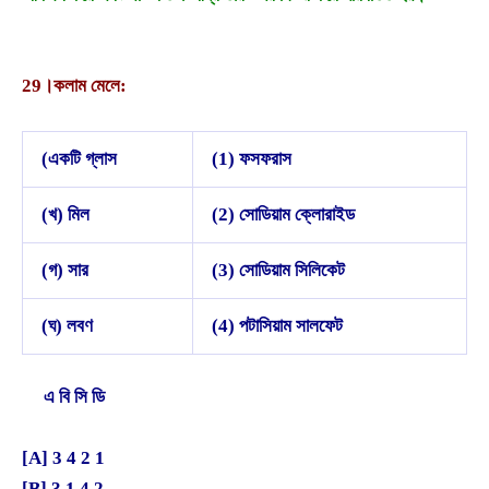
29।
কলাম মেলে:
(একটি গ্লাস
(1) ফসফরাস
(খ) মিল
(2) সোডিয়াম ক্লোরাইড
(গ) সার
(3) সোডিয়াম সিলিকেট
(ঘ) লবণ
(4) পটাসিয়াম সালফেট
এ বি সি ডি
[A] 3 4 2 1
[B] 3 1 4 2