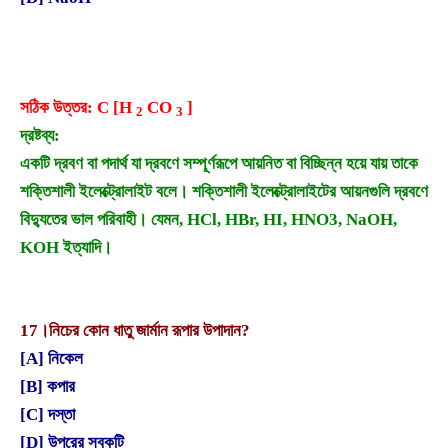
সঠিক উত্তর: C [H
CO
]
2
3
দ্রষ্টব্য:
একটি দ্রবণ বা পদার্থ যা দ্রবণে সম্পূর্ণরূপে আয়নিত বা বিচ্ছিন্ন হয়ে যায় তাকে
শক্তিশালী ইলেক্ট্রোলাইট বলে। শক্তিশালী ইলেক্ট্রোলাইটের আয়নগুলি দ্রবণে
বিদ্যুতের ভাল পরিবাহী। যেমন, HCl, HBr, HI, HNO3, NaOH,
KOH ইত্যাদি।
17।
নিচের কোন ধাতু জার্মান রূপার উপাদান?
[A] নিকেল
[B] কপার
[C] দস্তা
[D] উপরের সবকটি