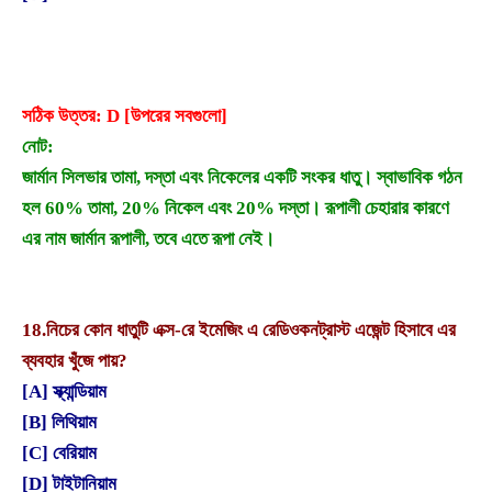
সঠিক উত্তর: D [উপরের সবগুলো]
নোট:
জার্মান সিলভার তামা, দস্তা এবং নিকেলের একটি সংকর ধাতু। স্বাভাবিক গঠন
হল 60% তামা, 20% নিকেল এবং 20% দস্তা। রূপালী চেহারার কারণে
এর নাম জার্মান রূপালী, তবে এতে রূপা নেই।
18.
নিচের কোন ধাতুটি এক্স-রে ইমেজিং এ রেডিওকনট্রাস্ট এজেন্ট হিসাবে এর
ব্যবহার খুঁজে পায়?
[A] স্ক্যান্ডিয়াম
[B] লিথিয়াম
[C] বেরিয়াম
[D] টাইটানিয়াম