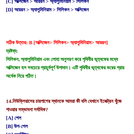
[C] অক্সিজেন > আয়রন > অ্যালুমিনিয়াম > সিলিকন
[D] আয়রন > অ্যালুমিনিয়াম > সিলিকন > অক্সিজেন
সঠিক উত্তর: B [অক্সিজেন> সিলিকন> অ্যালুমিনিয়াম> আয়রন]
দ্রষ্টব্য:
সিলিকন, অ্যালুমিনিয়াম এবং লোহা অনুসরণ করে পৃথিবীর ভূত্বকের মধ্যে
অক্সিজেন হল সবচেয়ে প্রাচুর্যপূর্ণ উপাদান। এটি পৃথিবীর ভূত্বকের ভরের প্রায়
অর্ধেক নিয়ে গঠিত।
14.
নিউক্লিয়াসের চারপাশের স্থানকে আমরা কী বলি যেখানে ইলেক্ট্রন খুঁজে
পাওয়ার সম্ভাবনা সর্বাধিক?
[A] শেল
[B] উপ-শেল