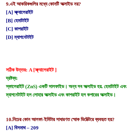
9.
এই আকরিকগুলির মধ্যে কোনটি অক্সাইড নয়?
[A] স্ফ্যালেরাইট
[B] হেমাটাইট
[C] কাপরাইট
[D] ম্যাগনেটাইট
সঠিক উত্তর: A [স্ফ্যালেরাইট ]
দ্রষ্টব্য:
স্ফালেরাইট (ZnS) একটি সালফাইড। অন্য সব অক্সাইড হয়. হেমাটাইট এবং
ম্যাগনেটাইট হল লোহার অক্সাইড এবং কাপরাইট হল কপারের অক্সাইড।
10.
নিচের কোন আলফা-ইমিটার সাধারণত স্মোক ডিটেক্টরে ব্যবহৃত হয়?
[A] বিসমাথ – 209