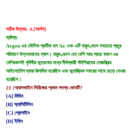
সঠিক উত্তর: A [আর্গন]
দ্রষ্টব্য:
Argon এর মৌলিক প্রতীক হল Ar, এবং এটি বায়ুমণ্ডলে সবচেয়ে প্রচুর
পরিমাণে উন্নতমানের গ্যাস। বায়ুমণ্ডলে এত বেশি আর আছে কারণ এর
বেশিরভাগই পৃথিবীর ভূত্বকের মধ্যে দীর্ঘস্থায়ী পটাশিয়ামের তেজস্ক্রিয়
আইসোটোপ দ্বারা উত্পাদিত হয়েছিল এবং ভূতাত্ত্বিক সময়ের সাথে ছেড়ে দেওয়া
হয়েছিল।
21।
অ্যালকাইন সিরিজের প্রথম সদস্য কোনটি?
[A] মিথিন
[B] অ্যাসিটিলিন
[C] প্রোপাইন
[D] ইথিন