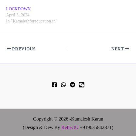
LOCKDOWN
April 3, 2024
In "Kamaleshforeducation.in"
PREVIOUS
NEXT
Copyright © 2026 -Kamalesh Karan
(Design & Dev. By
ReflectU
+919635842871)