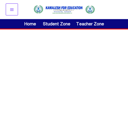
Skip
to
content
Home
Student Zone
Teacher Zone