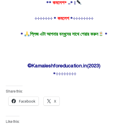
**
কমলেশ*
..*।
÷÷÷÷÷÷÷ *
কমলেশ
*÷÷÷÷÷÷÷÷
*
প্লিজ এটা আপনার বন্ধুদের সাথে শেয়ার করুন
*
©Kamaleshforeducation.in(2023)
*÷÷÷÷÷÷÷÷
Share this:
Facebook
X
Like this: