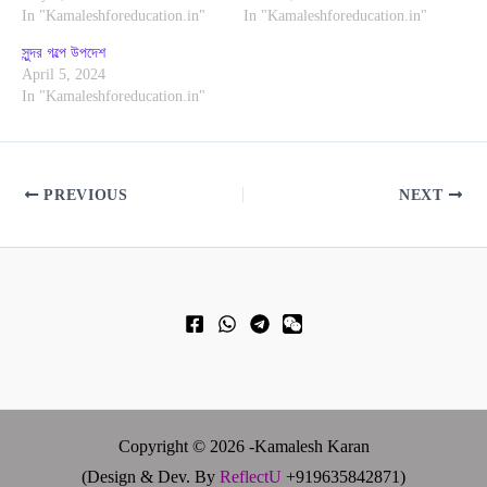
In "Kamaleshforeducation.in"
In "Kamaleshforeducation.in"
সুন্দর গল্পে উপদেশ
April 5, 2024
In "Kamaleshforeducation.in"
PREVIOUS
NEXT
Copyright © 2026 -Kamalesh Karan
(Design & Dev. By
ReflectU
+919635842871)