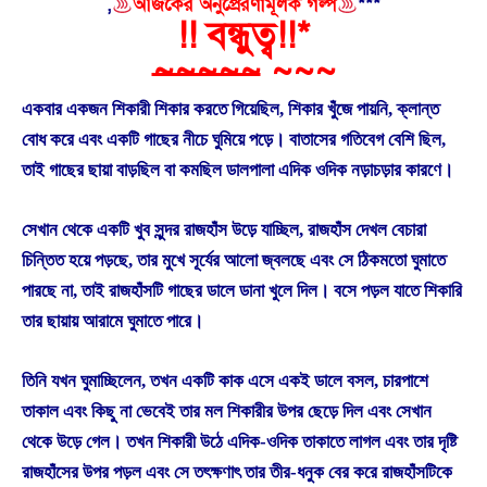
,
আজকের অনুপ্রেরণামূলক গল্প
***
!! বন্ধুত্ব!!*
~~~~~
~~~
একবার একজন শিকারী শিকার করতে গিয়েছিল, শিকার খুঁজে পায়নি, ক্লান্ত
বোধ করে এবং একটি গাছের নীচে ঘুমিয়ে পড়ে। বাতাসের গতিবেগ বেশি ছিল,
তাই গাছের ছায়া বাড়ছিল বা কমছিল ডালপালা এদিক ওদিক নড়াচড়ার কারণে।
সেখান থেকে একটি খুব সুন্দর রাজহাঁস উড়ে যাচ্ছিল, রাজহাঁস দেখল বেচারা
চিন্তিত হয়ে পড়ছে, তার মুখে সূর্যের আলো জ্বলছে এবং সে ঠিকমতো ঘুমাতে
পারছে না, তাই রাজহাঁসটি গাছের ডালে ডানা খুলে দিল। বসে পড়ল যাতে শিকারি
তার ছায়ায় আরামে ঘুমাতে পারে।
তিনি যখন ঘুমাচ্ছিলেন, তখন একটি কাক এসে একই ডালে বসল, চারপাশে
তাকাল এবং কিছু না ভেবেই তার মল শিকারীর উপর ছেড়ে দিল এবং সেখান
থেকে উড়ে গেল। তখন শিকারী উঠে এদিক-ওদিক তাকাতে লাগল এবং তার দৃষ্টি
রাজহাঁসের উপর পড়ল এবং সে তৎক্ষণাৎ তার তীর-ধনুক বের করে রাজহাঁসটিকে