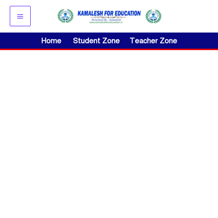
Skip
to
content
Home
Student Zone
Teacher Zone