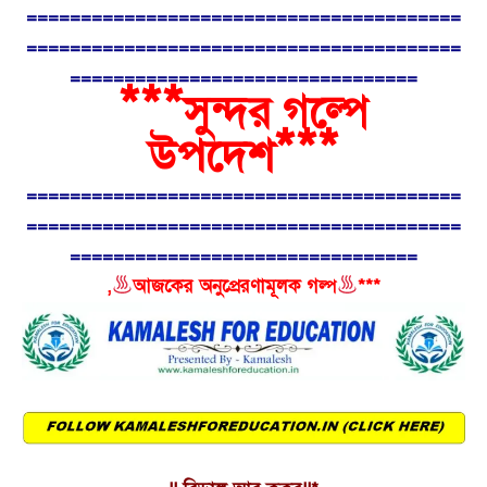
========================================
========================================
================================
***
সুন্দর গল্পে
***
উপদেশ
========================================
========================================
================================
,
আজকের অনুপ্রেরণামূলক গল্প
***