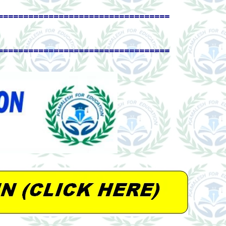
==================================
==================================