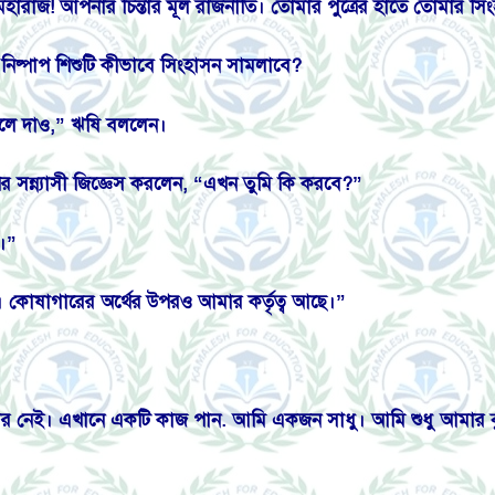
াজ! আপনার চিন্তার মূল রাজনীতি। তোমার পুত্রের হাতে তোমার সিংহাসন 
নিষ্পাপ শিশুটি কীভাবে সিংহাসন সামলাবে?
তুলে দাও,” ঋষি বললেন।
 সন্ন্যাসী জিজ্ঞেস করলেন, “এখন তুমি কি করবে?”
।”
র। কোষাগারের অর্থের উপরও আমার কর্তৃত্ব আছে।”
র নেই। এখানে একটি কাজ পান. আমি একজন সাধু। আমি শুধু আমার কুঁ