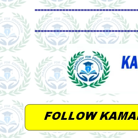
=================================
=================================