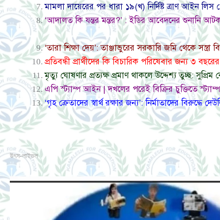
মামলা দায়েরের পর ধারা ১৯(খ) নির্দিষ্ট ত্রাণ আইন লিস প
‘আদালত কি যন্তর মন্তর?’ : ইডির আবেদনের শুনানি আটকাত
‘তারা শিক্ষা দেয়’: তাঞ্জাভুরের সরকারি জমি থেকে সস্ত্রা ব
প্রতিবন্ধী প্রার্থীদের কি বিচারিক পরিষেবার জন্য ৩ বছ
মৃত্যু ঘোষণার প্রত্যক্ষ প্রমাণ থাকলে উদ্দেশ্য তুচ্ছ: সুপ্রিম ক
এপি স্ট্যাম্প আইন | দখলের পরেই বিক্রির চুক্তিতে স্ট্যাম্
‘গৃহ ক্রেতাদের স্বার্থ রক্ষার জন্য’: নির্মাতাদের বিরুদ্ধে দ
উৎস-লাইভল