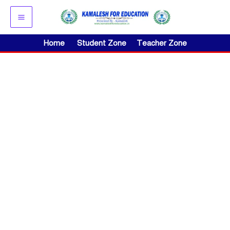
Skip
to
content
Home
Student Zone
Teacher Zone