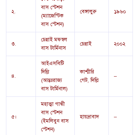
বাস স্টেশন
২.
বেঙ্গালুরু
১৯৬০
(ম্যাজেস্টিক
বাস স্টেশন)
চেন্নাই মফস্বল
৩.
চেন্নাই
২০০২
বাস টার্মিনাস
আইএসবিটি
দিল্লি
কাশ্মীরি
৪.
–
(আন্তঃরাজ্য
গেট, দিল্লি
বাস টার্মিনাল)
মহাত্মা গান্ধী
বাস স্টেশন
৫।
হায়দ্রাবাদ
–
(ইমলিবুন বাস
স্টেশন)