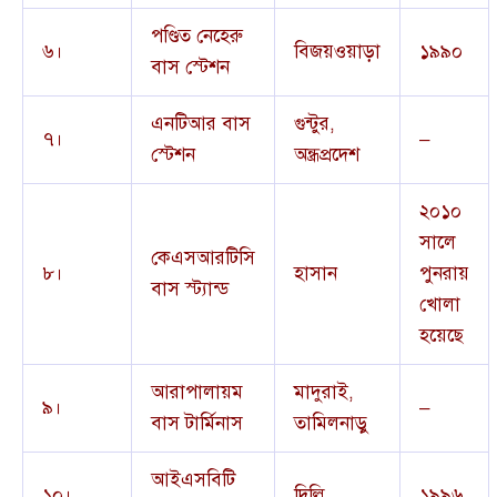
পণ্ডিত নেহেরু
৬।
বিজয়ওয়াড়া
১৯৯০
বাস স্টেশন
এনটিআর বাস
গুন্টুর,
৭।
–
স্টেশন
অন্ধ্রপ্রদেশ
২০১০
সালে
কেএসআরটিসি
৮।
হাসান
পুনরায়
বাস স্ট্যান্ড
খোলা
হয়েছে
আরাপালায়ম
মাদুরাই,
৯।
–
বাস টার্মিনাস
তামিলনাড়ু
আইএসবিটি
১০।
দিল্লি
১৯৯৬