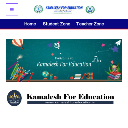
Skip
to
content
Home
Student Zone
Teacher Zone