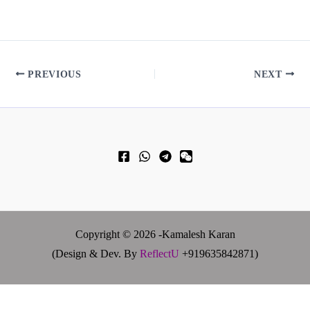
PREVIOUS
NEXT
Copyright © 2026 -Kamalesh Karan
(Design & Dev. By
ReflectU
+919635842871)