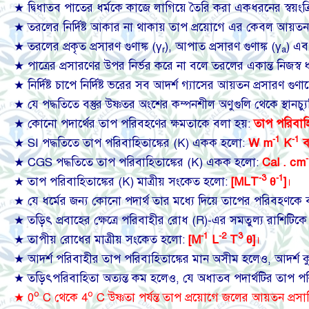
★ দ্বিধাতব পাতের ধর্মকে কাজে লাগিয়ে তৈরি করা একধরনের স্বয়ংক্র
★ তরলের নির্দিষ্ট আকার না থাকায় তাপ প্রয়োগে এর কেবল আয়তন 
★ তরলের প্রকৃত প্রসারণ গুণাঙ্ক (γ
), আপাত প্রসারণ গুণাঙ্ক (γ
) এবং
r
a
★ পাত্রের প্রসারণের উপর নির্ভর করে না বলে তরলের একান্ত নিজস্ব ধ
★ নির্দিষ্ট চাপে নির্দিষ্ট ভরের সব আদর্শ গ্যাসের আয়তন প্রসারণ গু
★ যে পদ্ধতিতে বস্তুর উষ্ণতর অংশের কম্পনশীল অণুগুলি থেকে স্থান
★ কোনো পদার্থের তাপ পরিবহণের ক্ষমতাকে বলা হয়:
তাপ পরিবাহ
-1
-1
★ SI পদ্ধতিতে তাপ পরিবাহিতাঙ্কের (K) একক হলো:
W m
K
ব
★ CGS পদ্ধতিতে তাপ পরিবাহিতাঙ্কের (K) একক হলো:
Cal . cm
-3
-1
★ তাপ পরিবাহিতাঙ্কের (K) মাত্রীয় সংকেত হলো:
[MLT
θ
]
।
★ যে ধর্মের জন্য কোনো পদার্থ তার মধ্যে দিয়ে তাপের পরিবহণকে 
★ তড়িৎ প্রবাহের ক্ষেত্রে পরিবাহীর রোধ (R)-এর সমতুল্য রাশিটিকে
-1
-2
3
★ তাপীয় রোধের মাত্রীয় সংকেত হলো:
[M
L
T
θ]
।
★ আদর্শ পরিবাহীর তাপ পরিবাহিতাঙ্কের মান অসীম হলেও, আদর্শ কুপর
★ তড়িৎপরিবাহিতা অত্যন্ত কম হলেও, যে অধাতব পদার্থটির তাপ পর
o
o
★ 0
C থেকে 4
C উষ্ণতা পর্যন্ত তাপ প্রয়োগে জলের আয়তন প্র