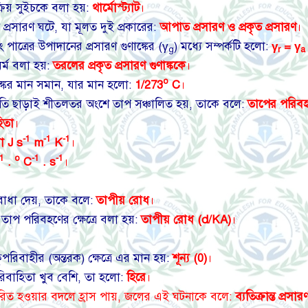
িয় সুইচকে বলা হয়:
থার্মোস্ট্যাট
।
প্রসারণ ঘটে, যা মূলত দুই প্রকারের:
আপাত প্রসারণ ও প্রকৃত প্রসারণ
।
 পাত্রের উপাদানের প্রসারণ গুণাঙ্কের (γ
) মধ্যে সম্পর্কটি হলো:
γ
= γ
g
r
a
র্ম বলা হয়:
তরলের প্রকৃত প্রসারণ গুণাঙ্ককে
।
o
ণাঙ্কের মান সমান, যার মান হলো:
1/273
C
।
চ্যুতি ছাড়াই শীতলতর অংশে তাপ সঞ্চালিত হয়, তাকে বলে:
তাপের পরিব
িতা
।
-1
-1
-1
া J s
m
K
।
-1
o
-1
-1
.
C
. s
।
বাধা দেয়, তাকে বলে:
তাপীয় রোধ
।
 তাপ পরিবহণের ক্ষেত্রে বলা হয়:
তাপীয় রোধ (d/KA)
।
িবাহীর (অন্তরক) ক্ষেত্রে এর মান হয়:
শূন্য (0)
।
িবাহিতা খুব বেশি, তা হলো:
হিরে
।
সারিত হওয়ার বদলে হ্রাস পায়, জলের এই ঘটনাকে বলে:
ব্যতিক্রান্ত প্রসার