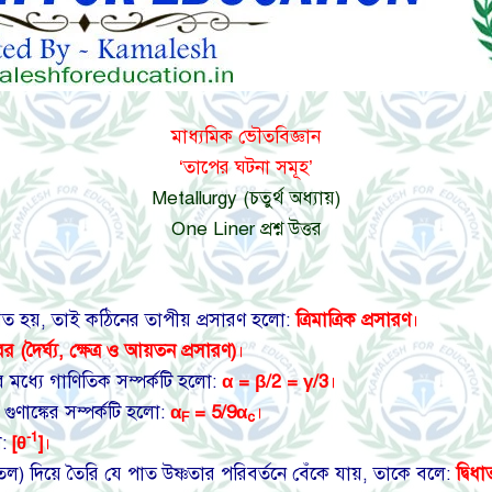
মাধ্যমিক ভৌতবিজ্ঞান
‘তাপের ঘটনা সমূহ’
Metallurgy (চতুর্থ অধ্যায়)
One Liner প্রশ্ন উত্তর
ারিত হয়, তাই কঠিনের তাপীয় প্রসারণ হলো:
ত্রিমাত্রিক প্রসারণ
।
র (দৈর্ঘ্য, ক্ষেত্র ও আয়তন প্রসারণ)
।
কের মধ্যে গাণিতিক সম্পর্কটি হলো:
α = β/2 = γ/3
।
ণ গুণাঙ্কের সম্পর্কটি হলো:
α
= 5/9α
।
F
c
-1
ো:
[θ
]
।
পিতল) দিয়ে তৈরি যে পাত উষ্ণতার পরিবর্তনে বেঁকে যায়, তাকে বলে:
দ্বি