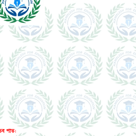
ধাতব পাত
।