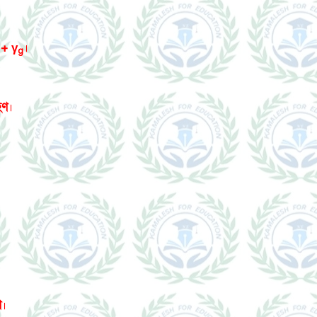
+ γ
।
g
হণ
।
ণ
।