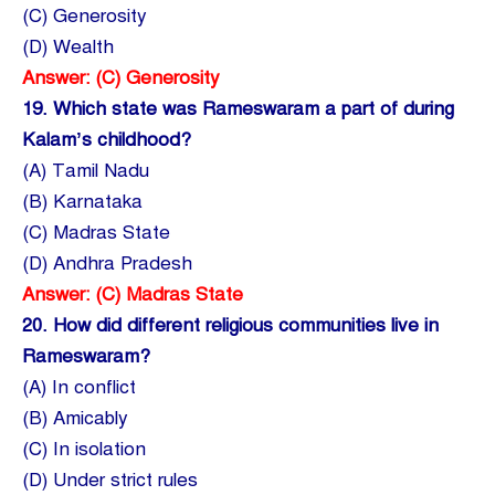
(C) Generosity
(D) Wealth
Answer: (C) Generosity
19.
Which state was Rameswaram a part of during
Kalam’s childhood?
(A) Tamil Nadu
(B) Karnataka
(C) Madras State
(D) Andhra Pradesh
Answer: (C) Madras State
20.
How did different religious communities live in
Rameswaram?
(A) In conflict
(B) Amicably
(C) In isolation
(D) Under strict rules