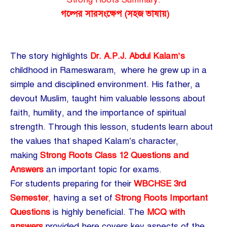
গল্পের সারসংক্ষেপ (সহজ ভাষায়)
The story highlights
Dr. A.P.J. Abdul Kalam’s
childhood in Rameswaram, where he grew up in a
simple and disciplined environment. His father, a
devout Muslim, taught him valuable lessons about
faith, humility, and the importance of spiritual
strength. Through this lesson, students learn about
the values that shaped Kalam’s character,
making
Strong Roots Class 12 Questions and
Answers
an important topic for exams.
For students preparing for their
WBCHSE 3rd
Semester
,
having a set of
Strong Roots Important
Questions
is highly beneficial. The
MCQ with
answers
provided here covers key aspects of the