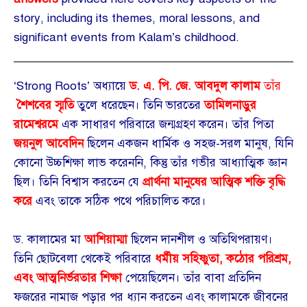
story, including its themes, moral lessons, and
significant events from Kalam’s childhood.
‘Strong Roots’ অধ্যায়ে
ড. এ. পি. জে. আবদুল কালাম
তাঁর
শৈশবের স্মৃতি
তুলে ধরেছেন। তিনি ভারতের
তামিলনাড়ুর
রামেশ্বরমে
এক সাধারণ পরিবারে জন্মগ্রহণ করেন। তাঁর পিতা
জয়নুল আবেদিন
ছিলেন একজন ধার্মিক ও সহজ-সরল মানুষ, যিনি
কোনো উচ্চশিক্ষা লাভ করেননি, কিন্তু তাঁর গভীর আধ্যাত্মিক জ্ঞান
ছিল। তিনি বিশ্বাস করতেন যে
প্রার্থনা মানুষের আত্মিক শক্তি বৃদ্ধি
করে
এবং তাকে সঠিক পথে পরিচালিত করে।
ড. কালামের মা
আশিয়াম্মা
ছিলেন দানশীল ও অতিথিপরায়ণ।
তিনি ছোটবেলা থেকেই পরিবারে
ধর্মীয় সহিষ্ণুতা, কঠোর পরিশ্রম,
এবং আত্মনির্ভরতার শিক্ষা
পেয়েছিলেন। তাঁর বাবা প্রতিদিন
ফজরের নামাজ পড়ার পর ধ্যান করতেন এবং কালামকে জীবনের