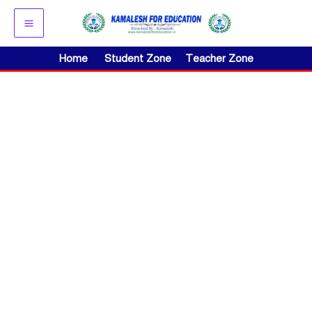
Skip
to
content
Home
Student Zone
Teacher Zone