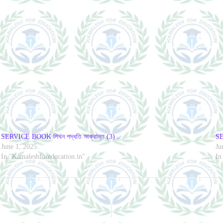
SERVICE BOOK লিখন পদ্ধতি সংক্রান্ত (3) ..
SE
June 1, 2025
Ju
In "Kamaleshforeducation.in"
In