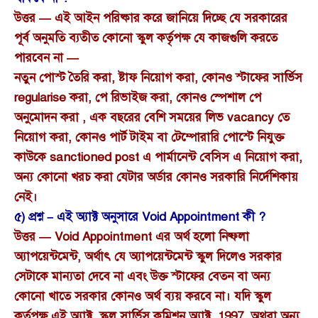
উত্তর — এই আইন পরিষ্কার করে জানিয়ে দিচ্ছে যে সরকারের
পূর্ব অনুমতি ব্যতীত কোনো স্কুল কর্তৃপক্ষ যে কাজগুলি করতে
পারবেন না —
নতুন পোস্ট তৈরি করা, ষ্টাফ নিয়োগ করা, কোনও স্টাফের সার্ভিস
regularise করা, পে রিভাইজ করা, কোনও স্পেশাল পে
অনুমোদন করা , এক বছরের বেশি সময়ের লিভ vacancy তে
নিয়োগ করা, কোনও পার্ট টাইম বা টেম্পোরারি পোস্টে নিযুক্ত
কাউকে sanctioned post এ পার্মানেন্ট বেসিস এ নিয়োগ করা,
অন্য কোনো খরচ করা যেটার অর্ডার কোনও সরকারি নির্দেশিকায়
নেই।
৫) প্রশ্ন – এই অ্যাক্ট অনুসারে Void Appointment কী ?
উত্তর — Void Appointment এর অর্থ হলো নিষ্ফলা
অ্যাপয়েন্টমেন্ট, অর্থাৎ যে অ্যাপয়েন্টমেন্ট স্কুল দিলেও সরকার
সেটাকে মান্যতা দেবে না এবং উক্ত স্টাফের বেতন বা অন্য
কোনো খাতে সরকার কোনও অর্থ ব্যয় করবে না। যদি স্কুল
কর্তৃপক্ষ এই অ্যাক্ট, স্কুল সার্ভিস কমিশন অ্যাক্ট, 1997, অথবা অন্য