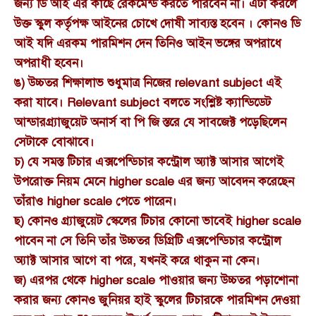
জন্য ডি আই এর কাছে রেকমেন্ড করতে পারবেন না। এটা করলে
উক্ত স্কুল কর্তৃপক্ষ আইনের চোখে দোষী সাব্যস্ত হবেন । কোনও ডি
আই যদি এরকম পারমিশন দেন তিনিও আইন ভঙ্গের অপরাধে
অপরাধী হবেন।
ঙ) উচ্চতর শিক্ষালাভ শুধুমাত্র নিজের relevant subject এই
করা যাবে। Relevant subject বলতে সংশ্লিষ্ট ক্যান্ডিডেট
আন্ডারগ্র্যাজুয়েট অনার্স বা পি জি স্তরে যে সাবজেক্ট পড়েছিলেন
সেটাকে বোঝাবে।
চ) যে সমস্ত টিচার এক্সপেন্ডিচার কন্ট্রোল অ্যাক্ট আসার আগেই
উপরোক্ত নিয়ম মেনে higher scale এর জন্য আবেদন করেছেন
তাঁরাও higher scale পেতে পারেন।
ছ) কোনও গ্র্যাজুয়েট স্কেলের টিচার কোনো ভাবেই higher scale
পাবেন না সে তিনি তাঁর উচ্চতর ডিগ্রিটি এক্সপেন্ডিচার কন্ট্রোল
অ্যাক্ট আসার আগে বা পরে, যখনই করে থাকুন না কেন।
জ) এরপর থেকে higher scale পাওয়ার জন্য উচ্চতর পড়াশোনা
করার জন্য কোনও জুনিয়র হাই স্কুলের টিচারকে পারমিশন দেওয়া