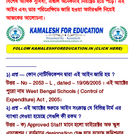
বিশেষ আর্থিক সুবিধা, এগুলি অনেকটাই নিয়ন্ত্রিত হয়ে পড়ে। এই
আইন এবং তার পরিপ্রেক্ষিতে জারি হওয়া অর্ডারগুলি নিয়েই
আজকের আলোচনা।
————————————————————————
——————
১) প্রশ্ন — কোন নোটিফিকেশন দ্বারা এই আইন জারি হয় ?
উত্তর – No – 2053 – L , dated – 19/08/2005 । এই অ্যাক্টের
পুরো নাম West Bengal Schools ( Control of
Expenditure) Act , 2005।
২) প্রশ্ন – এই অ্যাক্টের শুরুতে আইন সংক্রান্ত যে বিভিন্ন টার্ম এর
ব্যাখ্যা দেওয়া হয়েছে সেগুলি কী রকম ?
উত্তর – ক) Approved Staff মানে হলো ডাইরেক্টর অফ স্কুল
এডুকেশন ( বর্তমানে designation চেঞ্জ হয়ে হয়েছে কমিশনার